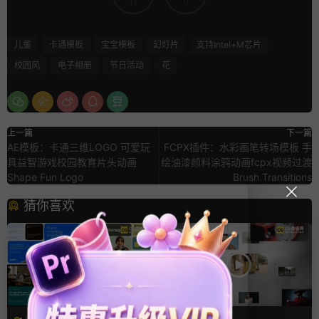
11
0
儿童
卡通模板
宝宝模板
幻灯片
支持Intel+M芯片
校园风
电子相册
节日活动
花
上一篇
下一篇
AE模板：卡通三维LOGO 可爱玩
FCPX插件：水彩画笔转场模板 手
具益智游戏校园教育片头动画
绘油漆颜料涂鸦动画fcpx视频过渡
Shape Fun Logo
Brush Transitions
猜你喜欢