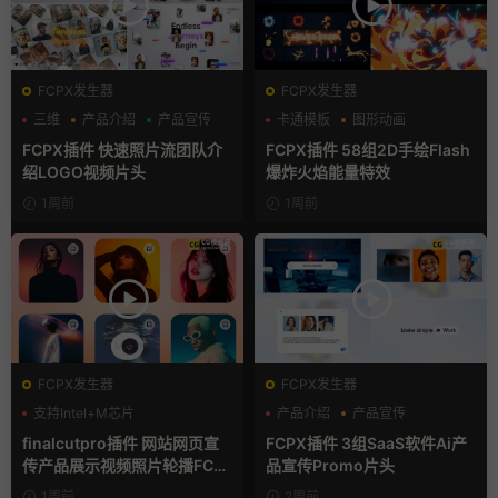
FCPX发生器
FCPX发生器
三维
产品介绍
产品宣传
卡通模板
图形动画
手绘风
FCPX插件 快速照片流团队介
FCPX插件 58组2D手绘Flash
绍LOGO视频片头
爆炸火焰能量特效
1周前
1周前
FCPX发生器
FCPX发生器
支持Intel+M芯片
产品介绍
产品宣传
产品展示
finalcutpro插件 网站网页宣
FCPX插件 3组SaaS软件Ai产
传产品展示视频照片轮播FCP
品宣传Promo片头
X插件
1周前
2周前