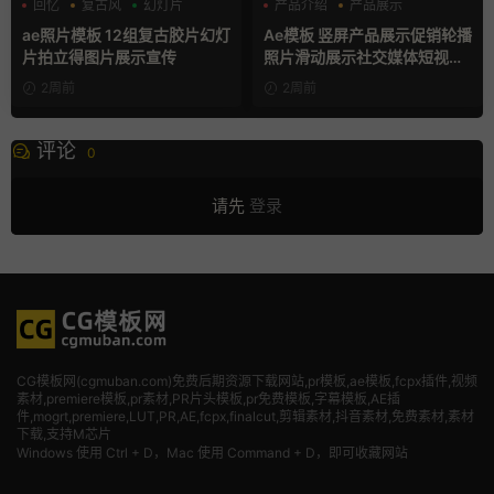
回忆
复古风
幻灯片
产品介绍
产品展示
卡通模板
ae照片模板 12组复古胶片幻灯
Ae模板 竖屏产品展示促销轮播
片拍立得图片展示宣传
照片滑动展示社交媒体短视频
片头
2周前
2周前
评论
0
请先
登录
CG模板网(cgmuban.com)免费后期资源下载网站,pr模板,ae模板,fcpx插件,视频
素材
,premiere模板,pr素材,PR片头模板,pr免费模板,字幕模板,AE插
件,mogrt,premiere,LUT,PR,AE,fcpx,finalcut,剪辑素材,抖音素材,免费素材,素材
下载,支持M芯片
Windows 使用 Ctrl + D，Mac 使用 Command + D，即可收藏网站