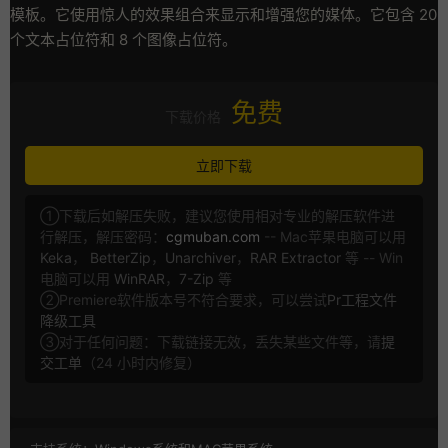
模板。它使用惊人的效果组合来显示和增强您的媒体。它包含 20
个文本占位符和 8 个图像占位符。
免费
下载价格
立即下载
①下载后如解压失败，建议您使用相对专业的解压软件进
行解压，解压密码：
cgmuban.com
-- Mac苹果电脑可以用
Keka
，
BetterZip
，
Unarchiver
，
RAR Extractor
等 -- Win
电脑可以用
WinRAR
，
7-Zip
等
②Premiere软件版本号不符合要求，可以尝试
Pr工程文件
降级工具
③对于任何问题：下载链接无效，丢失某些文件等，请
提
交工单
（24 小时内修复）