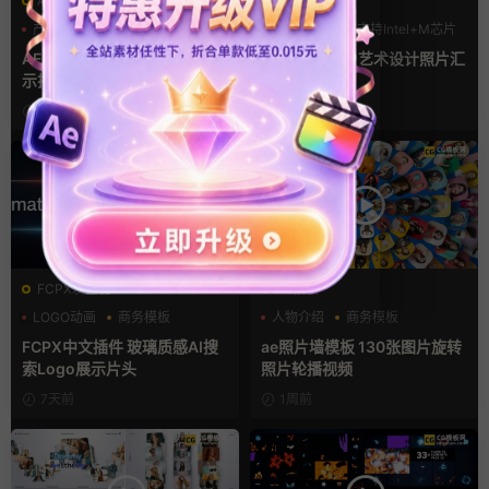
AE模板
FCPX发生器
产品介绍
产品宣传
LOGO动画
支持Intel+M芯片
产品展示
汇聚
AE模板 横竖屏多场景图文展
fcpx片头插件 艺术设计照片汇
示排版产品宣传视频
聚LOGO动画
3天前
4天前
FCPX发生器
AE模板
LOGO动画
商务模板
人物介绍
商务模板
支持Intel+M芯片
幻灯片
FCPX中文插件 玻璃质感AI搜
ae照片墙模板 130张图片旋转
索Logo展示片头
照片轮播视频
7天前
1周前