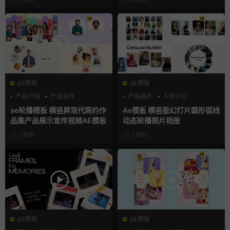
AE模板
AE模板
产品介绍
产品宣传
产品展示
人物介绍
产品展示
团队介绍
ae轮播模板 横竖屏现代简约作
Ae模板 横竖版幻灯片圆形弧线
品集产品展示宣传视频AE模板
动态轮播照片相册
2周前
2周前
AE模板
AE模板