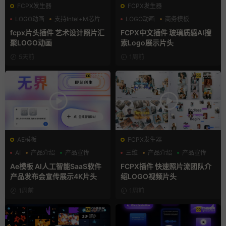
FCPX发生器
FCPX发生器
LOGO动画
支持Intel+M芯片
LOGO动画
商务模板
汇聚
支持Intel+M芯片
fcpx片头插件 艺术设计照片汇
FCPX中文插件 玻璃质感AI搜
聚LOGO动画
索Logo展示片头
5天前
1周前
AE模板
FCPX发生器
AI
产品介绍
产品宣传
三维
产品介绍
产品宣传
Ae模板 AI人工智能SaaS软件
FCPX插件 快速照片流团队介
产品发布会宣传展示4K片头
绍LOGO视频片头
1周前
1周前