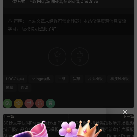
下载方式：
百度网盘,城通网盘,夸克网盘,OneDrive
声明： 本站文章未经许可禁止转载！本站仅供资源信息交流
学习， 版权说明
点此了解
！
9
0
LOGO动画
pr logo模板
三维
实景
片头模板
科技风模板
能量
魔法
上一篇
下一篇
30秒文字快闪Premiere模板 PR答
PR模板：抖音舞蹈教学开场视频
辩汇报产品介绍动画展示模板 30
Premiere街舞社团招新宣传片模板
Stomped Opener
Dance Promo