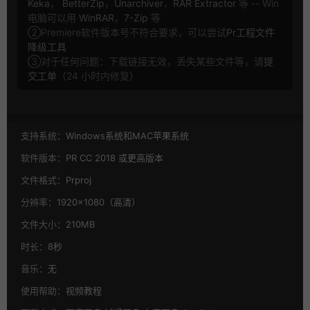
Keka
，
BetterZip
，
Unarchiver
，
RAR Extractor
等 -- Win
电脑可以用
WinRAR
，
7-Zip
等
②Premiere软件版本号不符合要求，可以尝试
Pr工程文件
降级工具
③对于任何问题：下载链接无效，丢失某些文件等，请
提
交工单
（24 小时内修复）
支持系统：
Windows系统和MAC苹果系统
软件版本：
PR CC 2018 或更高版本
文件格式：
Prproj
分辨率：
1920×1080（高清）
文件大小：
210MB
时长：
8秒
音乐：
无
使用帮助：
视频教程