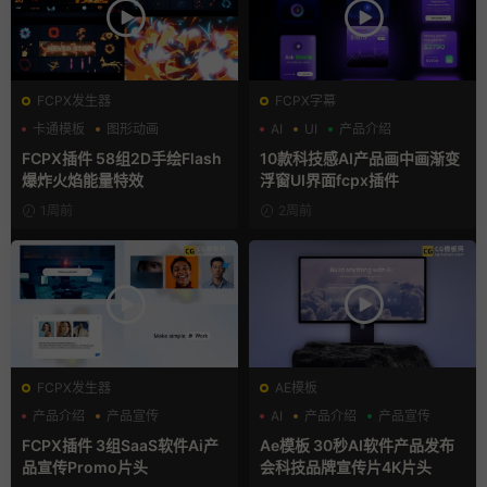
FCPX发生器
FCPX字幕
卡通模板
图形动画
AI
UI
产品介绍
手绘风
FCPX插件 58组2D手绘Flash
10款科技感AI产品画中画渐变
爆炸火焰能量特效
浮窗UI界面fcpx插件
1周前
2周前
FCPX发生器
AE模板
产品介绍
产品宣传
AI
产品介绍
产品宣传
产品展示
FCPX插件 3组SaaS软件Ai产
Ae模板 30秒AI软件产品发布
品宣传Promo片头
会科技品牌宣传片4K片头