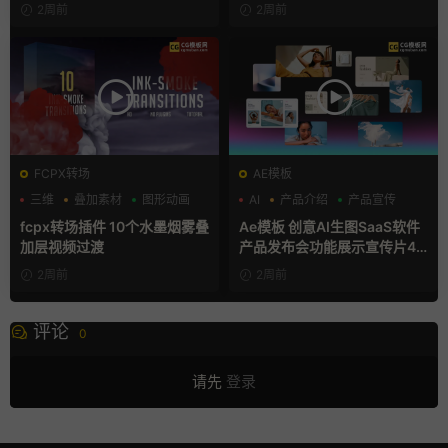
2周前
2周前
FCPX转场
AE模板
三维
叠加素材
图形动画
AI
产品介绍
产品宣传
fcpx转场插件 10个水墨烟雾叠
Ae模板 创意AI生图SaaS软件
加层视频过渡
产品发布会功能展示宣传片4K
片头
2周前
2周前
评论
0
请先
登录