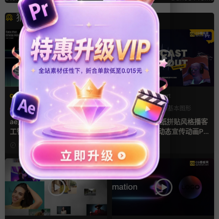
猜你喜欢
AE模板
PR基本图形mogrt
AI
产品介绍
产品宣传
LOGO动画
PR基本图形
复古风
ae片头模板 36秒科技感AI人
pr模板 做旧撕纸拼贴风格播客
工智能SaaS产品图文数据展示
节目开场介绍动态宣传动画PR
宣传视频AE模板
模版
3天前
5天前