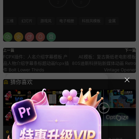
2
0
三维
幻灯片
游戏风
电子相册
科技风模板
金属
上一篇
下一篇
FCPX插件：人名介绍字幕模板 产
AE模板：复古撕纸老电影模板
品人物介绍字幕条标题动画fcpx插
80S迪斯科拼贴新媒体动画 Retro
件 Bolt Lower Thirds
Vintage Opener
猜你喜欢
AE模板
AE模板