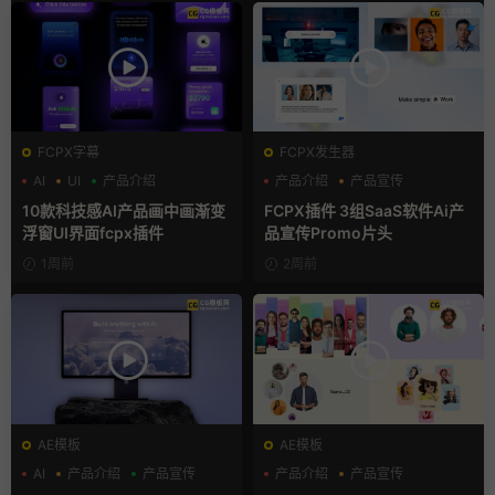
FCPX字幕
FCPX发生器
AI
UI
产品介绍
产品介绍
产品宣传
产品展示
10款科技感AI产品画中画渐变
FCPX插件 3组SaaS软件Ai产
浮窗UI界面fcpx插件
品宣传Promo片头
1周前
2周前
AE模板
AE模板
AI
产品介绍
产品宣传
产品介绍
产品宣传
产品展示