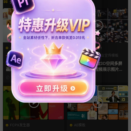
猜你喜欢
AE模板
PR基本图形mogrt
LOGO动画
三维
幻灯片
PR基本图形
企业宣传模板
幻灯片
ae相册模板 多场景照片墙堆叠
Pr视频模板 10款3D空间多屏
画廊幻灯片宣传视频
切换开场相册视频展示照片墙
pr模板
11小时前
1天前
FCPX发生器
AE模板