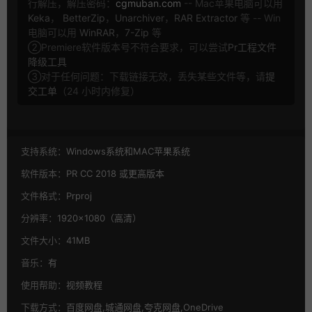
行解压，解压密码：
cgmuban.com
-- Mac苹果电脑可以用
Keka
，
BetterZip
，
Unarchiver
，
RAR Extractor
等 -- Win
电脑可以用
WinRAR
，
7-Zip
等
②Premiere软件版本号不符合要求，可以尝试
Pr工程文件
降级工具
③对于任何问题：下载链接无效，丢失某些文件等，请
提
交工单
（24 小时内修复）
支持系统：
Windows系统和MAC苹果系统
软件版本：
PR CC 2018 或更高版本
文件格式：
Prproj
分辨率：
1920×1080（高清）
文件大小：
41MB
音乐：
有
使用帮助：
视频教程
下载方式：
百度网盘,城通网盘,夸克网盘,OneDrive