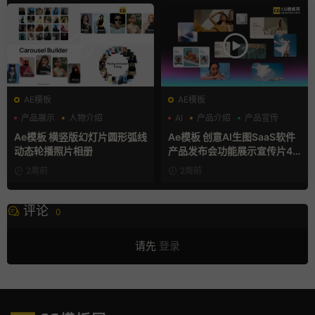
AE模板
AE模板
产品展示
人物介绍
AI
产品介绍
产品宣传
团队介绍
Ae模板 横竖版幻灯片圆形弧线
Ae模板 创意AI生图SaaS软件
动态轮播照片相册
产品发布会功能展示宣传片4K
片头
2周前
2周前
评论
0
请先
登录