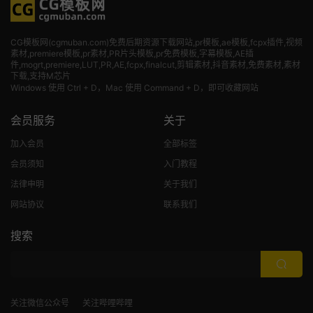
CG模板网(cgmuban.com)免费后期资源下载网站,pr模板,ae模板,fcpx插件,视频
素材
,premiere模板,pr素材,PR片头模板,pr免费模板,字幕模板,AE插
件,mogrt,premiere,LUT,PR,AE,fcpx,finalcut,剪辑素材,抖音素材,免费素材,素材
下载,支持M芯片
Windows 使用 Ctrl + D，Mac 使用 Command + D，即可收藏网站
会员服务
关于
加入会员
全部标签
会员须知
入门教程
法律申明
关于我们
网站协议
联系我们
搜索
关注微信公众号
关注哔哩哔哩