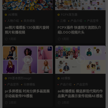
AE模板
FCPX发生器
人物介绍
商务模板
三维
产品介绍
产品宣传
幻灯片
ae照片墙模板 130张图片旋转
FCPX插件 快速照片流团队介
照片轮播视频
绍LOGO视频片头
1周前
1周前
PR基本图形mogrt
AE模板
产品宣传
分屏模板
产品介绍
产品宣传
品牌宣传
产品展示
pr多屏模板 时尚分屏多画面展
ae轮播模板 横竖屏现代简约作
示动画宣传PR模板
品集产品展示宣传视频AE模板
2周前
2周前