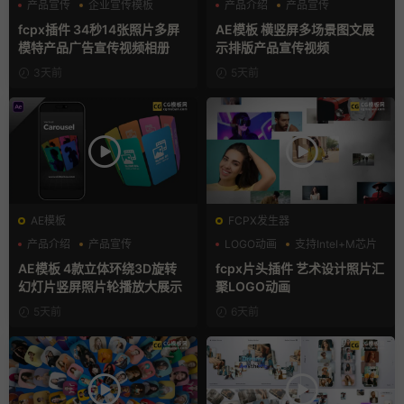
产品宣传
企业宣传模板
产品介绍
产品宣传
分屏模板
产品展示
fcpx插件 34秒14张照片多屏
AE模板 横竖屏多场景图文展
模特产品广告宣传视频相册
示排版产品宣传视频
3天前
5天前
AE模板
FCPX发生器
产品介绍
产品宣传
LOGO动画
支持Intel+M芯片
产品展示
汇聚
AE模板 4款立体环绕3D旋转
fcpx片头插件 艺术设计照片汇
幻灯片竖屏照片轮播放大展示
聚LOGO动画
5天前
6天前