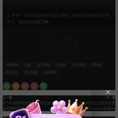
声明： 本站文章未经许可禁止转载！本站仅供资源信息交流
学习， 版权说明
点此了解
！
10
0
分屏模板
团建
旅行模板
校园风
毕业模板
照片墙
照片展示
照片轮播
电子相册
上一篇
下一篇
8个HUD屏幕视频素材 科技全息界
FCPX插件 5张商务企业宣传步骤
面地图图表读数动画
方法教学幻灯片finalcut支持m1