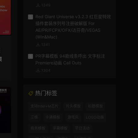
1349
Red Giant Universe v3.2.3 红巨星特效
5
插件套装序列号注册破解版 For
AE/PR/FCPX/OFX/达芬奇/VEGAS
(Win&Mac)
1341
板
PR字幕模板 94款线条呼出 文字标注
6
模
Premiere动画 Call Outs
1304
热门标签
支持Intel+M芯片
片头模板
标题模板
三维
卡通模板
游戏风
LOGO动画
商务模板
字幕模板
节日活动