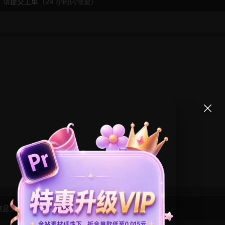
，请
提交工单
（24 小时内修复）
信息交流学习， 版权说明
点此了解
！