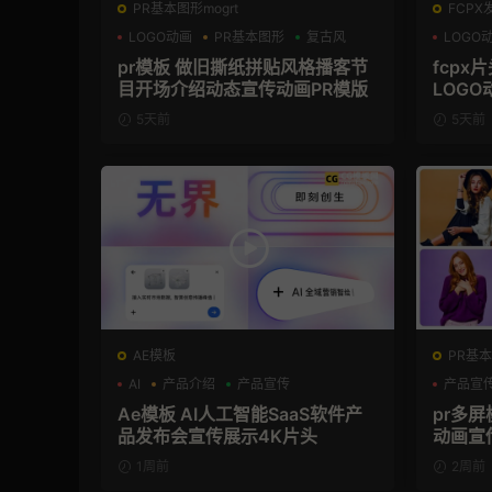
PR基本图形mogrt
FCPX
LOGO动画
PR基本图形
复古风
LOGO
pr模板 做旧撕纸拼贴风格播客节
fcpx
目开场介绍动态宣传动画PR模版
LOGO
5天前
5天前
AE模板
PR基本
AI
产品介绍
产品宣传
产品宣
Ae模板 AI人工智能SaaS软件产
pr多
品发布会宣传展示4K片头
动画宣
1周前
2周前