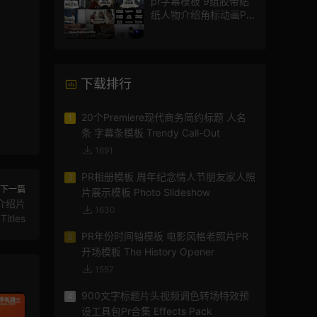
pr字幕模板 9组胶带贴
纸人物介绍角标动画PR
模版
下载排行
20个Premiere现代商务简约标题 人名
1
条 字幕条模板 Trendy Call-Out
1691
PR相册模板 周年纪念情人节朋友家人照
2
下一篇
片展示模板 Photo Slideshow
介绍片
1630
itles
PR年份时间轴模板 电影风格老照片PR
3
开场模板 The History Opener
1557
900文字标题片头视频调色转场特效预
4
设工具包Pr合集 Effects Pack