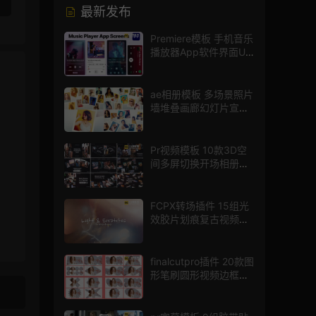
最新发布
Premiere模板 手机音乐
播放器App软件界面UI
进度条动画视频样机pr
模版
ae相册模板 多场景照片
墙堆叠画廊幻灯片宣传
视频
Pr视频模板 10款3D空
间多屏切换开场相册视
频展示照片墙pr模板
FCPX转场插件 15组光
效胶片划痕复古视频过
渡
finalcutpro插件 20款图
形笔刷圆形视频边框遮
罩fcpx片头插件