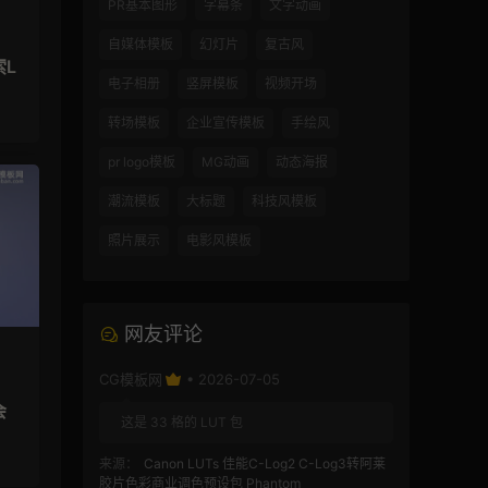
PR基本图形
字幕条
文字动画
自媒体模板
幻灯片
复古风
索L
电子相册
竖屏模板
视频开场
转场模板
企业宣传模板
手绘风
pr logo模板
MG动画
动态海报
潮流模板
大标题
科技风模板
照片展示
电影风模板
网友评论
CG模板网
• 2026-07-05
会
这是 33 格的 LUT 包
来源：
Canon LUTs 佳能C-Log2 C-Log3转阿莱
胶片色彩商业调色预设包 Phantom