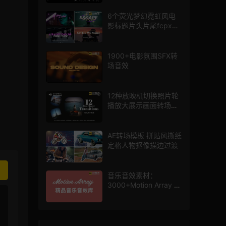
6个荧光梦幻霓虹风电
影标题片头片尾fcpx插
件
1900+电影氛围SFX转
场音效
12种放映机切换照片轮
播放大展示画面转场动
画AE模板
AE转场模板 拼贴风撕纸
定格人物抠像描边过渡
音乐音效素材：
3000+Motion Array 影
片配乐音效素材库