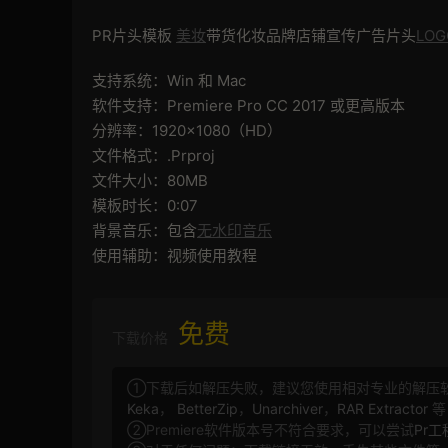
PR片头模板
美妆
带货化妆品牌店铺宣传广告片头
LO
支持系统：Win 和 Mac
软件支持：Premiere Pro CC 2017 或更高版本
分辨率：1920×1080（HD）
文件格式：.Prproj
文件大小：80MB
模板时长：0:07
背景音乐：包含
无水印音乐
使用辅助：视频使用教程
免费
下载价格
①下载后如解压失败，建议您使用相对专业的解压
Keka
，
BetterZip
，
Unarchiver
，
RAR Extractor
等
②Premiere软件版本号不符合要求，可以尝试
Pr