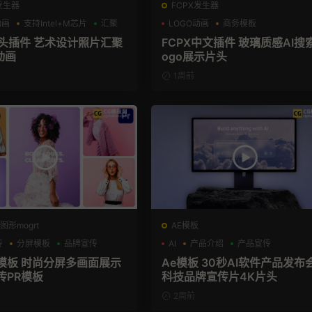
发生器
FCPX发生器
动画
支持Intel+M芯片
汇聚
LOGO动画
商务模板
支持Intel+M芯片
片头插件 艺术设计照片汇聚
FCPX中文插件 玻璃质感AI搜
动画
ogo展示片头
1周前
图形mogrt
AE模板
传
分屏模板
品牌宣传
AI
产品介绍
产品宣传
屏模板 时尚分屏多画面展示
Ae模板 30秒AI软件产品发布
传PR模板
科技品牌宣传片4K片头
2周前