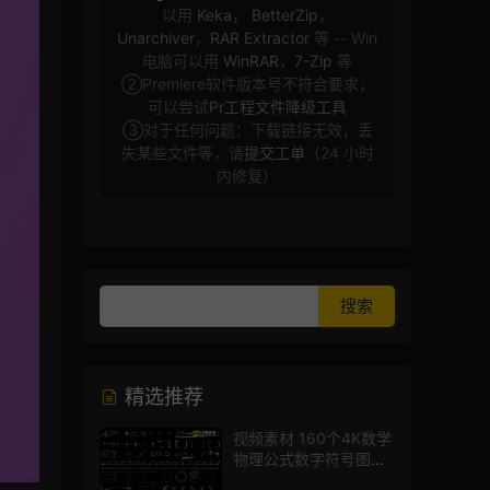
以用
Keka
，
BetterZip
，
Unarchiver
，
RAR Extractor
等 -- Win
电脑可以用
WinRAR
，
7-Zip
等
②Premiere软件版本号不符合要求，
可以尝试
Pr工程文件降级工具
③对于任何问题：下载链接无效，丢
失某些文件等，请
提交工单
（24 小时
内修复）
精选推荐
视频素材 160个4K数学
物理公式数字符号图标
mg图形动画