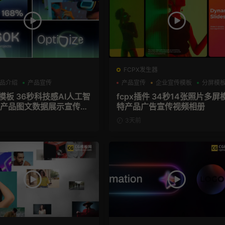
FCPX发生器
品介绍
产品宣传
产品宣传
企业宣传模板
分屏模
技感AI人工智
fcpx插件 34秒14张照片多屏
aS产品图文数据展示宣传视
特产品广告宣传视频相册
模板
3天前