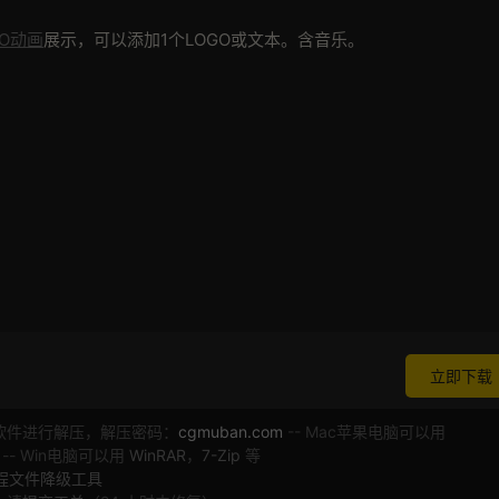
GO动画
展示，可以添加1个LOGO或文本。含音乐。
立即下载
软件进行解压，解压密码：
cgmuban.com
-- Mac苹果电脑可以用
 -- Win电脑可以用
WinRAR
，
7-Zip
等
工程文件降级工具