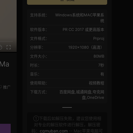
支持系统：
Windows系统和MAC苹果系
统
软件版本：
PR CC 2017 或更高版本
文件格式：
Prproj
分辨率：
1920×1080（高清）
文件大小：
80MB
Ma
时长：
7秒
音乐：
有
使用帮助：
视频教程
推广
下载方式：
百度网盘,城通网盘,夸克网
盘,OneDrive
①下载后如解压失败，建议您使用相
对专业的解压软件进行解压，解压密
码：
cgmuban.com
-- Mac苹果电脑可