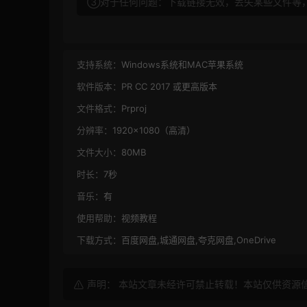
③对于任何问题：下载链接无效，丢失某些文件等
支持系统：
Windows系统和MAC苹果系统
软件版本：
PR CC 2017 或更高版本
文件格式：
Prproj
分辨率：
1920×1080（高清）
文件大小：
80MB
时长：
7秒
音乐：
有
使用帮助：
视频教程
下载方式：
百度网盘,城通网盘,夸克网盘,OneDrive
声明： 本站文章未经许可禁止转载！本站仅供资源