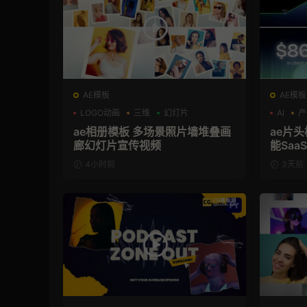
AE模板
AE模板
LOGO动画
三维
幻灯片
AI
产
ae相册模板 多场景照片墙堆叠画
ae片头模板 36秒科
廊幻灯片宣传视频
能Sa
频AE
4小时前
3天前