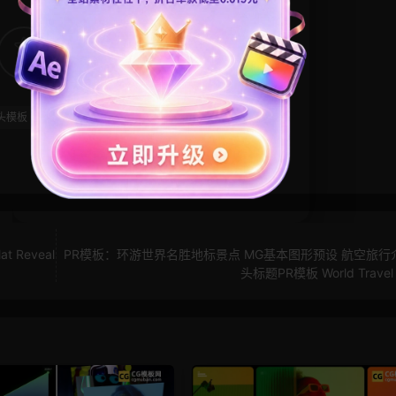
13
1
头模板
网红
美妆
美容
Reveal
PR模板：环游世界名胜地标景点 MG基本图形预设 航空旅行
头标题PR模板 World Travel T