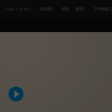
Final Cut Pro
视音频
调色
教程
Pr降级