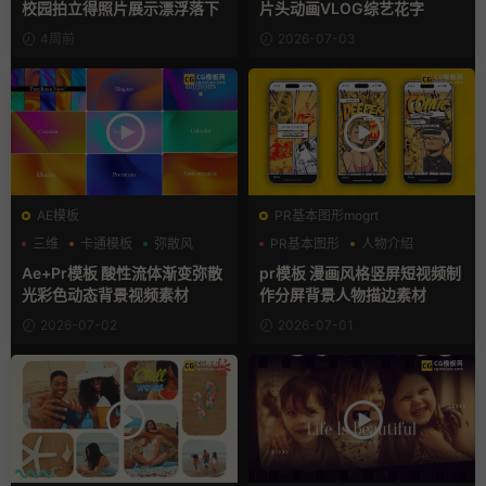
校园拍立得照片展示漂浮落下
片头动画VLOG综艺花字
4周前
2026-07-03
AE模板
PR基本图形mogrt
三维
卡通模板
弥散风
PR基本图形
人物介绍
动漫
Ae+Pr模板 酸性流体渐变弥散
pr模板 漫画风格竖屏短视频制
光彩色动态背景视频素材
作分屏背景人物描边素材
2026-07-02
2026-07-01