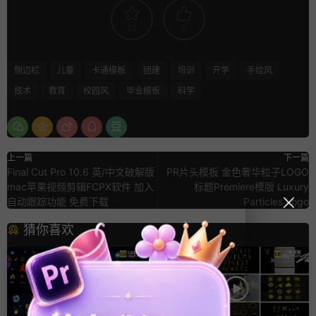
19
0
侧边栏
儿童
卡通模板
团建
培训
开学
手绘风
技术
教育
校园风
毕业模板
科学
上一篇
下一篇
Final Cut Pro 10.6 英/中文破解版
PR片头模板 金色奢华粒子LOGO
mac苹果视频剪辑FCPX软件 加入
标题Premiere模版 Luxury
自动跟踪功能 免费下载
Particles Logo
猜你喜欢