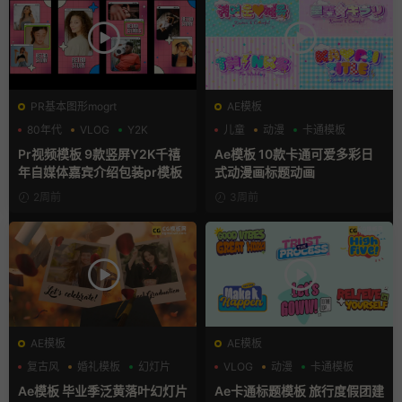
PR基本图形mogrt
AE模板
80年代
VLOG
Y2K
儿童
动漫
卡通模板
Pr视频模板 9款竖屏Y2K千禧
Ae模板 10款卡通可爱多彩日
年自媒体嘉宾介绍包装pr模板
式动漫画标题动画
2周前
3周前
AE模板
AE模板
复古风
婚礼模板
幻灯片
VLOG
动漫
卡通模板
Ae模板 毕业季泛黄落叶幻灯片
Ae卡通标题模板 旅行度假团建