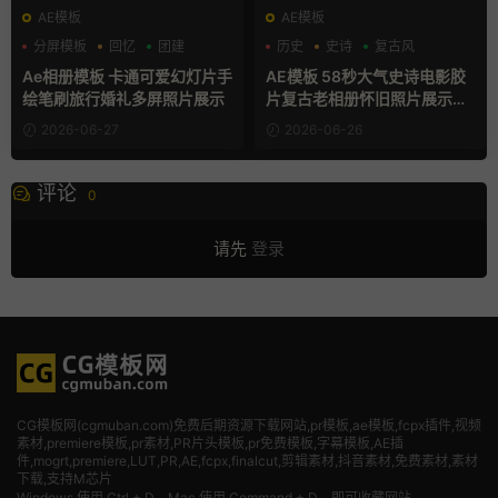
AE模板
AE模板
分屏模板
回忆
团建
历史
史诗
复古风
Ae相册模板 卡通可爱幻灯片手
AE模板 58秒大气史诗电影胶
绘笔刷旅行婚礼多屏照片展示
片复古老相册怀旧照片展示动
画
2026-06-27
2026-06-26
评论
0
请先
登录
CG模板网(cgmuban.com)免费后期资源下载网站,pr模板,ae模板,fcpx插件,视频
素材
,premiere模板,pr素材,PR片头模板,pr免费模板,字幕模板,AE插
件,mogrt,premiere,LUT,PR,AE,fcpx,finalcut,剪辑素材,抖音素材,免费素材,素材
下载,支持M芯片
Windows 使用 Ctrl + D，Mac 使用 Command + D，即可收藏网站