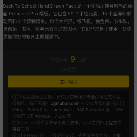
Back To School Hand Drawn Pack 是一个充满乐趣且时尚的动
画 Premiere Pro 模板。它包含 50 个手绘元素、15 个全屏标题
动画和 2 个预制场景。包含大熊猫，纸飞机，独角兽，啦啦队，
显微镜，书本，化学元素等动态图标。它们非常易于使用，快速
添加到您的教育主题视频中。
9
下载价格
CG币
VIP免费
立即购买
①下载后如解压失败，建议您使用相对专业的解压软件进
行解压，解压密码：
cgmuban.com
-- Mac苹果电脑可以用
Keka
，
BetterZip
，
Unarchiver
，
RAR Extractor
等 -- Win
电脑可以用
WinRAR
，
7-Zip
等
②Premiere软件版本号不符合要求，可以尝试
Pr工程文件
降级工具
③对于任何问题：下载链接无效，丢失某些文件等，请
提