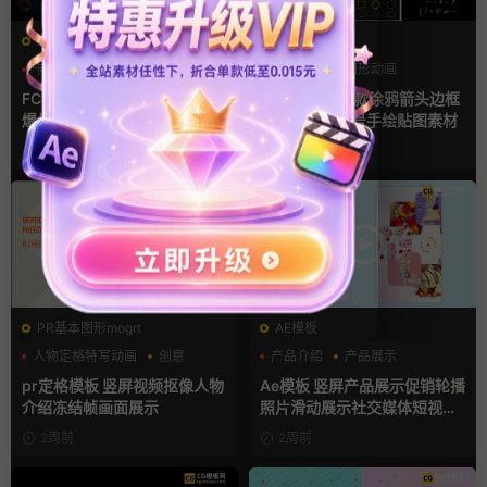
FCPX发生器
FCPX发生器
卡通模板
图形动画
叠加素材
图形动画
手绘风
手绘风
FCPX插件 58组2D手绘Flash
fcpx插件 135款涂鸦箭头边框
爆炸火焰能量特效
线条数字母符号手绘贴图素材
1周前
2周前
PR基本图形mogrt
AE模板
人物定格特写动画
创意
产品介绍
产品展示
动态海报
卡通模板
pr定格模板 竖屏视频抠像人物
Ae模板 竖屏产品展示促销轮播
介绍冻结帧画面展示
照片滑动展示社交媒体短视频
片头
2周前
2周前