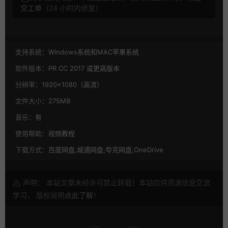
交工单
（24 小时内修复）
支持系统：
Windows系统和MAC苹果系统
软件版本：
PR CC 2017 或更高版本
分辨率：
1920×1080（高清）
文件大小：
275MB
音乐：
有
使用帮助：
视频教程
下载方式：
百度网盘,城通网盘,夸克网盘,OneDrive
声明： 本站文章未经许可禁止转载！本站仅供资源信息交流
学习， 版权说明
点此了解
！