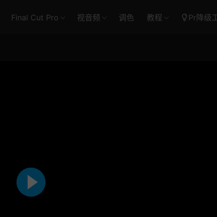
Final Cut Pro
视音频
调色
教程
Pr降级