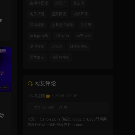
自媒体模板
幻灯片
复古风
电子相册
竖屏模板
视频开场
会
转场模板
企业宣传模板
手绘风
pr logo模板
MG动画
动态海报
潮流模板
大标题
科技风模板
照片展示
电影风模板
网友评论
CG模板网
• 2026-07-05
这是 33 格的 LUT 包
动
来源：
Canon LUTs 佳能C-Log2 C-Log3转阿莱
胶片色彩商业调色预设包 Phantom