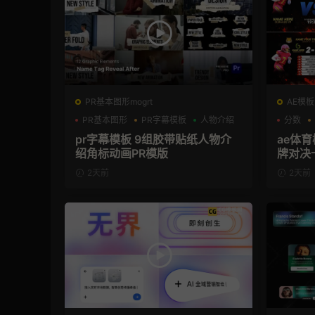
PR基本图形mogrt
AE模板
PR基本图形
PR字幕模板
人物介绍
分数
pr字幕模板 9组胶带贴纸人物介
ae体
绍角标动画PR模版
牌对决
模板
2天前
2天前