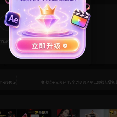
22
0
字动画
标题模板
iere预设
魔法粒子元素包 13个透明通道星云颗粒烟雾视