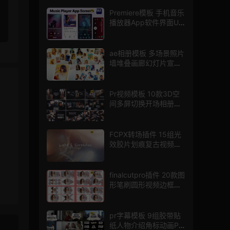
Premiere模板 手机音乐
播放器App软件界面UI
进度条动画视频样机pr
模版
ae相册模板 多场景照片
墙堆叠画廊幻灯片宣传
视频
Pr视频模板 10款3D空
间多屏切换开场相册视
频展示照片墙pr模板
FCPX转场插件 15组光
效胶片划痕复古视频过
渡
finalcutpro插件 20款图
形笔刷圆形视频边框遮
罩fcpx片头插件
pr字幕模板 9组胶带贴
纸人物介绍角标动画PR