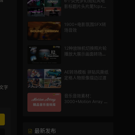
6个荧光梦幻霓虹风电
影标题片头片尾fcpx插
件
1900+电影氛围SFX转
场音效
12种放映机切换照片轮
播放大展示画面转场动
画AE模板
AE转场模板 拼贴风撕纸
定格人物抠像描边过渡
文字
音乐音效素材：
3000+Motion Array 影
片配乐音效素材库
最新发布