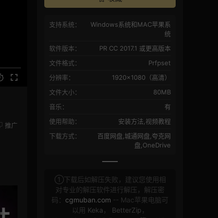
支持系统：
Windows系统和MAC苹果系
统
软件版本：
PR CC 2017.1 或更高版本
文件格式：
Prfpset
分辨率：
1920×1080（高清）
文件大小：
80MB
音乐：
有
使用帮助：
安装方法,视频教程
推广
下载方式：
百度网盘,城通网盘,夸克网
盘,OneDrive
①下载后如解压失败，建议您使用相
对专业的解压软件进行解压，解压密
码：
cgmuban.com
-- Mac苹果电脑可
以用
Keka
，
BetterZip
，