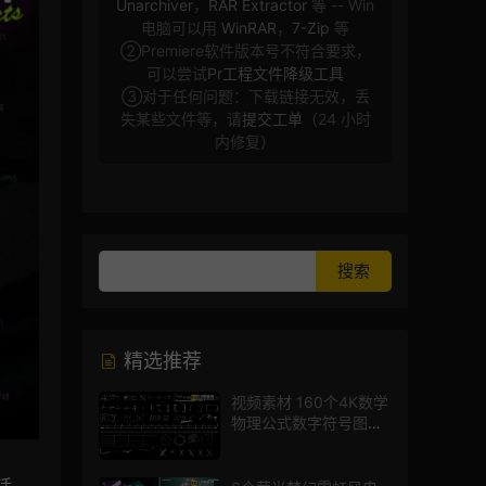
Unarchiver
，
RAR Extractor
等 -- Win
电脑可以用
WinRAR
，
7-Zip
等
②Premiere软件版本号不符合要求，
可以尝试
Pr工程文件降级工具
③对于任何问题：下载链接无效，丢
失某些文件等，请
提交工单
（24 小时
内修复）
精选推荐
视频素材 160个4K数学
物理公式数字符号图标
mg图形动画
活