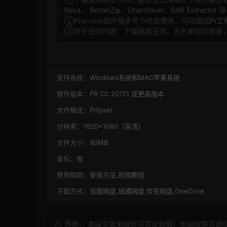
Keka
，
BetterZip
，
Unarchiver
，
RAR Extractor
等
②Premiere软件版本号不符合要求，可以尝试
Pr
③对于任何问题：下载链接无效，丢失某些文件等
支持系统：
Windows系统和MAC苹果系统
软件版本：
PR CC 2017.1 或更高版本
文件格式：
Prfpset
分辨率：
1920×1080（高清）
文件大小：
80MB
音乐：
有
使用帮助：
安装方法,视频教程
下载方式：
百度网盘,城通网盘,夸克网盘,OneDrive
声明： 本站文章未经许可禁止转载！本站仅供资源