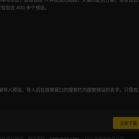
包包含 400 多个预设。
右键导入预设。导入后在效果窗口的搜索栏内搜索预设的名字。只需在
立即下载
软件进行解压，解压密码：
cgmuban.com
-- Mac苹果电脑可以用