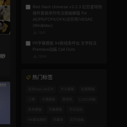
Red Giant Universe v3.2.3 红巨星特效
5
插件套装序列号注册破解版 For
AE/PR/FCPX/OFX/达芬奇/VEGAS
(Win&Mac)
1341
PR字幕模板 94款线条呼出 文字标注
6
Premiere动画 Call Outs
磨砂
1304
热门标签
支持Intel+M芯片
片头模板
标题模板
三维
卡通模板
游戏风
LOGO动画
商务模板
字幕模板
节日活动
PR基本图形
字幕条
文字动画