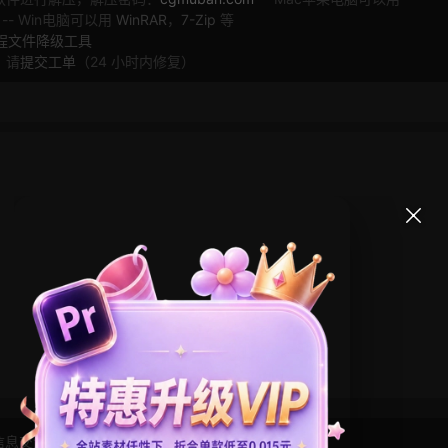
 -- Win电脑可以用
WinRAR
，
7-Zip
等
工程文件降级工具
，请
提交工单
（24 小时内修复）
信息交流学习， 版权说明
点此了解
！