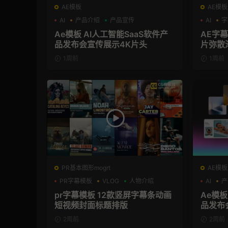
AE模板
AE模板
AI
产品介绍
产品宣传
AI
字
Ae模板 AI人工智能SaaS软件产
AE字
品发布会宣传展示4K片头
片弥散
1周前
1周前
PR基本图形mogrt
AE模板
PR字幕模板
VLOG
人物介绍
AI
产
pr字幕模板 12款竖屏字幕条动画
Ae模板
短视频封面标题排版
品发布
2周前
2周前