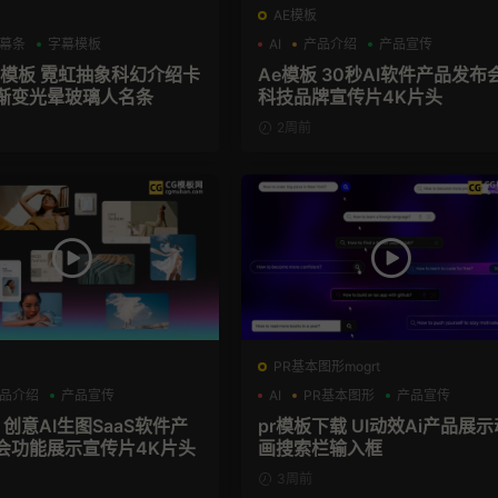
AE模板
幕条
字幕模板
AI
产品介绍
产品宣传
幕模板 霓虹抽象科幻介绍卡
Ae模板 30秒AI软件产品发布
渐变光晕玻璃人名条
科技品牌宣传片4K片头
2周前
PR基本图形mogrt
品介绍
产品宣传
AI
PR基本图形
产品宣传
 创意AI生图SaaS软件产
pr模板下载 UI动效Ai产品展示
会功能展示宣传片4K片头
画搜索栏输入框
3周前