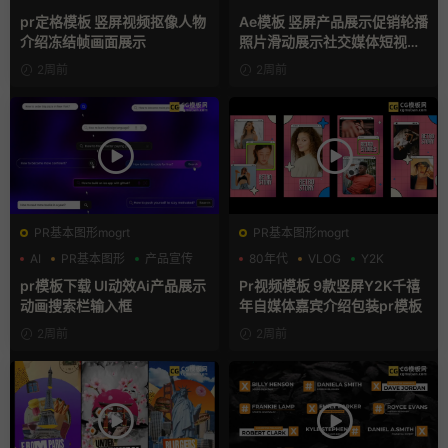
动态海报
卡通模板
pr定格模板 竖屏视频抠像人物
Ae模板 竖屏产品展示促销轮播
介绍冻结帧画面展示
照片滑动展示社交媒体短视频
片头
2周前
2周前
PR基本图形mogrt
PR基本图形mogrt
AI
PR基本图形
产品宣传
80年代
VLOG
Y2K
pr模板下载 UI动效Ai产品展示
Pr视频模板 9款竖屏Y2K千禧
动画搜索栏输入框
年自媒体嘉宾介绍包装pr模板
2周前
2周前