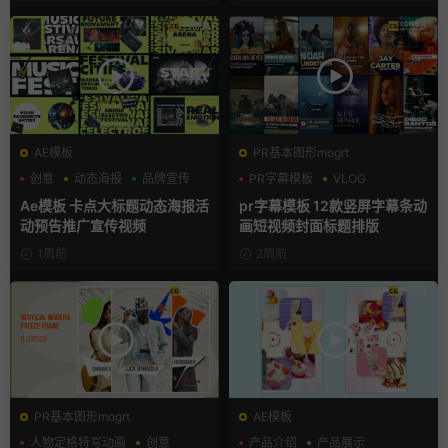
AE模板
PR基本图形mogrt
创意
动态海报
品牌宣传
PR字幕模板
VLOG
人物介绍
Ae模板 卡点大标题动态海报活
pr字幕模板 12款竖屏字幕条动
动预告推广宣传视频
画短视频封面标题排版
1周前
2周前
PR基本图形mogrt
AE模板
人物定格特写动画
创意
产品介绍
产品展示