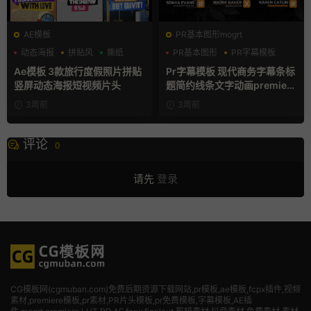
AE模板
PR基本图形mogrt
动态海报
拼贴风
撕纸
PR基本图形
PR字幕模板
商务模板
Ae模板 3款旅行度假照片拼贴
Pr字幕模板 现代商务字幕条标
竖屏动态海报短视频片头
题简约线条文字动画premiere
模板
3周前
3周前
评论
0
请先
登录
CG模板网(cgmuban.com)免费后期资源下载网站,pr模板,ae模板,fcpx插件,视频
素材
,premiere模板,pr素材,PR片头模板,pr免费模板,字幕模板,AE插