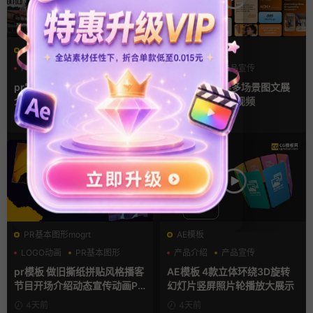
PR基本图形mogrt
AE模板
PR基本图形
PR字幕模板
产品介绍
产品宣传
人物介绍
产品展示
pr字幕模板 9组胶带贴纸人物
AE模板 横竖屏多场景图文展
介绍角标动画PR模版
示排版产品宣传视频
18小时前
3天前
PR基本图形mogrt
AE模板
LOGO动画
PR基本图形
产品介绍
产品宣传
复古风
产品展示
pr模板 做旧撕纸拼贴风格播客
AE模板 4款立体环绕3D旋转
节目开场介绍动态宣传动画PR
幻灯片竖屏照片轮播放大展示
模版
4天前
4天前