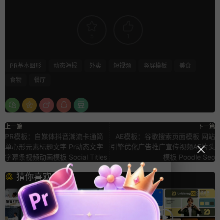
5
1
PR基本图形
动态海报
外卖
短视频
竖屏模板
美食
食物
餐厅
上一篇
下一篇
PR模板：自媒体抖音潮流卡通简
AE模板：谷歌搜索页面模板 网站
单心形元素标题文字 Pr动态文字
引擎优化广告推广宣传视频AE片头
字幕条视频动画模板 Social Titles
模板 Poodle Seo
猜你喜欢