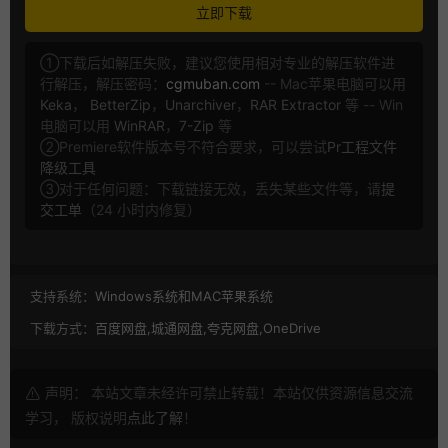
立即下载
①下载后如解压失败，建议您使用相对专业的解压软件进
行解压，解压密码：
cgmuban.com
-- Mac苹果电脑可以用
Keka
，
BetterZip
，
Unarchiver
，
RAR Extractor
等 -- Win
电脑可以用
WinRAR
，
7-Zip
等
②Premiere软件版本号不符合要求，可以尝试
Pr工程文件
降级工具
③对于任何问题：下载链接无效，丢失某些文件等，请
提
交工单
（24 小时内修复）
支持系统：
Windows系统和MAC苹果系统
下载方式：
百度网盘,城通网盘,夸克网盘,OneDrive
声明： 本站文章未经许可禁止转载！本站仅供资源信息交流
学习， 版权说明
点此了解
！