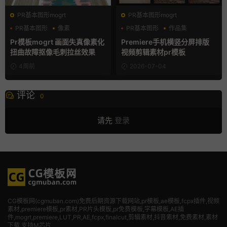
PR基本图形mogrt
PR基本图形mogrt
PR基本图形
像素
PR基本图形
作品集
故障特效
分屏模板
Pr模板mogrt 画面失真像素化
Premiere手机横竖分屏排版
扭曲故障抠像毛刺拉丝效果
视频剪辑素材pr模板
4周前
2026-07-04
评论
0
请先
登录
CG模板网(cgmuban.com)免费后期资源下载网站,pr模板,ae模板,fcpx插件,视频
素材
,premiere模板,pr素材,PR片头模板,pr免费模板,字幕模板,AE插
件,mogrt,premiere,LUT,PR,AE,fcpx,finalcut,剪辑素材,抖音素材,免费素材,素材
下载,支持M芯片