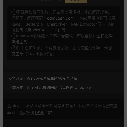
①下载后如解压失败，建议您使用相对专业的解压软件进
行解压，解压密码：
cgmuban.com
-- Mac苹果电脑可以用
Keka
，
BetterZip
，
Unarchiver
，
RAR Extractor
等 -- Win
电脑可以用
WinRAR
，
7-Zip
等
②Premiere软件版本号不符合要求，可以尝试
Pr工程文件
降级工具
③对于任何问题：下载链接无效，丢失某些文件等，请
提
交工单
（24 小时内修复）
支持系统：
Windows系统和MAC苹果系统
下载方式：
百度网盘,城通网盘,夸克网盘,OneDrive
声明： 本站文章未经许可禁止转载！本站仅供资源信息交流
学习， 版权说明
点此了解
！