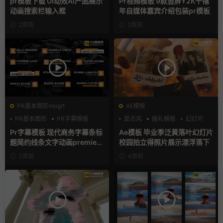
pr模板下载 UI动效Ai产品展示
Pr视频模板 9款竖屏Y2K千禧
动画搜索栏输入框
年自媒体嘉宾介绍包装pr模板
2周前
2周前
PR基本图形mogrt
AE模板
PR基本图形
PR字幕模板
复古风
婚礼模板
幻灯片
商务模板
Pr字幕模板 现代商务字幕条标
Ae模板 毕业季泛黄落叶幻灯片
题简约线条文字动画premiere
校园拍立得照片展示漂浮落下
模板
3周前
4周前