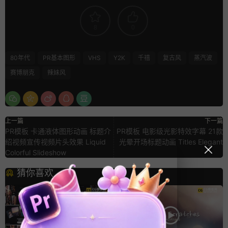
8
0
80年代
PR基本图形
VHS
Y2K
千禧
复古风
蒸汽波
赛博朋克
辣妹风
上一篇
下一篇
PR模板 卡通液体图形动画 标题介
PR模板 电影级光影特效字幕 21款
绍视频宣传视频片头效果 Liquid
光晕开场标题动画 Titles Elegant
Colorful Slideshow
猜你喜欢