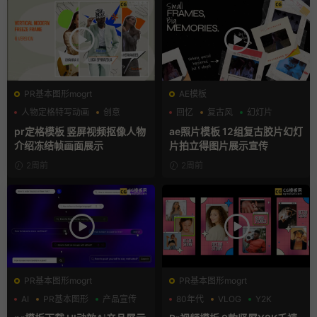
PR基本图形mogrt
AE模板
人物定格特写动画
创意
回忆
复古风
幻灯片
动态海报
pr定格模板 竖屏视频抠像人物
ae照片模板 12组复古胶片幻灯
介绍冻结帧画面展示
片拍立得图片展示宣传
2周前
2周前
PR基本图形mogrt
PR基本图形mogrt
AI
PR基本图形
产品宣传
80年代
VLOG
Y2K