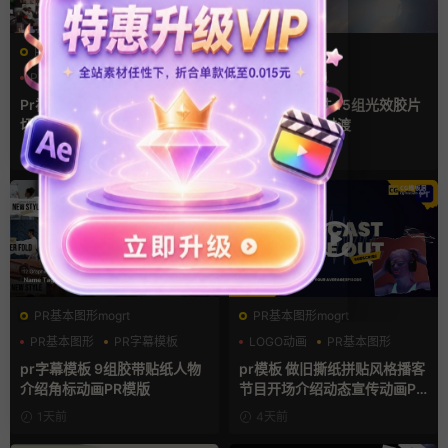
PR基本图形mogrt
FCPX转场
PR基本图形
企业宣传模板
光效
复古风
幻灯片
支持Intel+M芯片
Pr视频模板 10款3D空间多屏
FCPX转场插件 15组光效胶片
切换开场相册视频展示照片墙
划痕复古视频过渡
pr模板
7小时前
7小时前
PR基本图形mogrt
PR基本图形mogrt
PR基本图形
PR字幕模板
LOGO动画
PR基本图形
人物介绍
复古风
pr字幕模板 9组胶带贴纸人物
pr模板 做旧撕纸拼贴风格播客
介绍角标动画PR模版
节目开场介绍动态宣传动画PR
模版
1天前
4天前