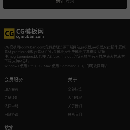
请先
登录
CG模板网(cgmuban.com)免费后期资源下载网站,pr模板,ae模板,fcpx插件,视频
素材
,premiere模板,pr素材,PR片头模板,pr免费模板,字幕模板,AE插
件,mogrt,premiere,LUT,PR,AE,fcpx,finalcut,剪辑素材,抖音素材,免费素材,素材
下载,支持M芯片
Windows 使用 Ctrl + D，Mac 使用 Command + D，即可收藏网站
会员服务
关于
加入会员
全部标签
会员须知
入门教程
法律申明
关于我们
网站协议
联系我们
搜索