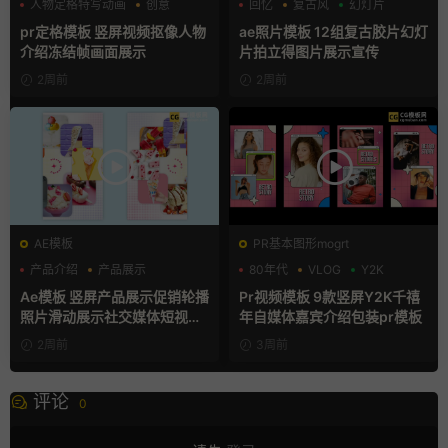
人物定格特写动画
创意
回忆
复古风
幻灯片
动态海报
pr定格模板 竖屏视频抠像人物
ae照片模板 12组复古胶片幻灯
介绍冻结帧画面展示
片拍立得图片展示宣传
2周前
2周前
AE模板
PR基本图形mogrt
产品介绍
产品展示
80年代
VLOG
Y2K
卡通模板
Ae模板 竖屏产品展示促销轮播
Pr视频模板 9款竖屏Y2K千禧
照片滑动展示社交媒体短视频
年自媒体嘉宾介绍包装pr模板
片头
2周前
3周前
评论
0