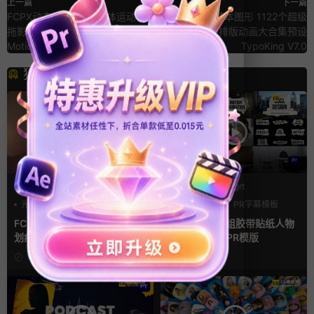
上一篇
下一篇
FCPX动态模糊 35个物体运动模糊
AE脚本+PR基本图形 1122个超级
拖影虚影叠加fcpx插件
无敌文字标题排版动画大合集预设
MotionBlur
TypoKing V7.0
猜你喜欢
FCPX转场
PR基本图形mogrt
光效
复古风
PR基本图形
PR字幕模板
支持Intel+M芯片
人物介绍
FCPX转场插件 15组光效胶片
pr字幕模板 9组胶带贴纸人物
划痕复古视频过渡
介绍角标动画PR模版
1天前
2天前