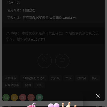
音乐：
无
使用帮助：
视频教程
下载方式：
百度网盘,城通网盘,夸克网盘,OneDrive
声明： 本站文章未经许可禁止转载！本站仅供资源信息交流
学习， 版权说明
点此了解
！
16
0
人物介绍
人物定格特写动画
复古风
拼接
拼贴风
撕纸
自媒体模板
贴图
贴纸