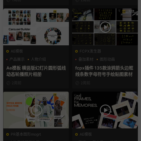
AE模板
FCPX发生器
产品展示
人物介绍
叠加素材
图形动画
团队介绍
手绘风
Ae模板 横竖版幻灯片圆形弧线
fcpx插件 135款涂鸦箭头边框
动态轮播照片相册
线条数字母符号手绘贴图素材
2周前
2周前
PR基本图形mogrt
AE模板