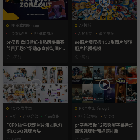
PR基本图形mogrt
AE模板
LOGO动画
PR基本图形
人物介绍
商务模板
复古风
幻灯片
pr模板 做旧撕纸拼贴风格播客
ae照片墙模板 130张图片旋转
节目开场介绍动态宣传动画PR
照片轮播视频
模版
5天前
1周前
FCPX发生器
PR基本图形mogrt
三维
产品介绍
产品宣传
PR字幕模板
VLOG
人物介绍
FCPX插件 快速照片流团队介
pr字幕模板 12款竖屏字幕条动
绍LOGO视频片头
画短视频封面标题排版
1周前
2周前