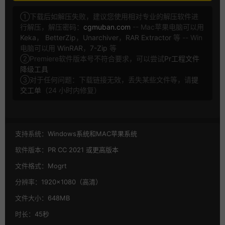
①下载后如解压失败，建议您使用相对专业的解压软件进
行解压，解压密码：
cgmuban.com
-- Mac苹果电脑可以用
Keka
，
BetterZip
，
Unarchiver
，
RAR Extractor
等 -- Win
电脑可以用
WinRAR
，
7-Zip
等
②Premiere软件版本号不符合要求，可以尝试
Pr工程文件
降级工具
③对于任何问题：下载链接无效，丢失某些文件等，请
提
交工单
（24 小时内修复）
支持系统：
Windows系统和MAC苹果系统
软件版本：
PR CC 2021 或更高版本
文件格式：
Mogrt
分辨率：
1920×1080（高清）
文件大小：
648MB
时长：
45秒