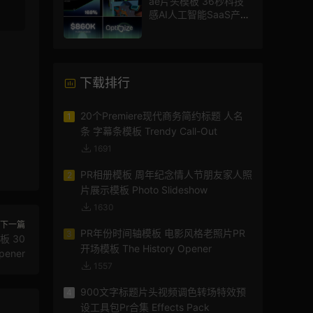
ae片头模板 36秒科技
感AI人工智能SaaS产品
图文数据展示宣传视频
AE模板
下载排行
20个Premiere现代商务简约标题 人名
1
条 字幕条模板 Trendy Call-Out
1691
PR相册模板 周年纪念情人节朋友家人照
2
片展示模板 Photo Slideshow
1630
下一篇
PR年份时间轴模板 电影风格老照片PR
3
板 30
开场模板 The History Opener
pener
1557
900文字标题片头视频调色转场特效预
4
设工具包Pr合集 Effects Pack