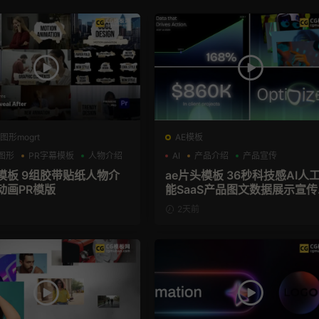
图形mogrt
AE模板
图形
PR字幕模板
人物介绍
AI
产品介绍
产品宣传
幕模板 9组胶带贴纸人物介
ae片头模板 36秒科技感AI人工智
动画PR模版
能SaaS产品图文数据展示宣传
频AE模板
2天前