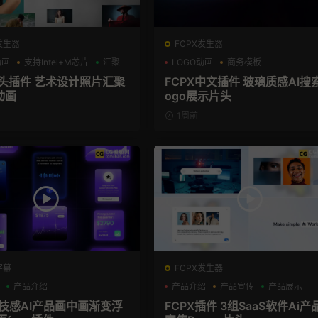
发生器
FCPX发生器
动画
支持Intel+M芯片
汇聚
LOGO动画
商务模板
支持Intel+M芯片
片头插件 艺术设计照片汇聚
FCPX中文插件 玻璃质感AI搜
动画
ogo展示片头
1周前
字幕
FCPX发生器
产品介绍
产品介绍
产品宣传
产品展示
科技感AI产品画中画渐变浮
FCPX插件 3组SaaS软件Ai产