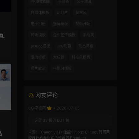
PR基本图形
字幕条
文字动画
自媒体模板
幻灯片
复古风
电子相册
竖屏模板
视频开场
索L
转场模板
企业宣传模板
手绘风
pr logo模板
MG动画
动态海报
潮流模板
大标题
科技风模板
照片展示
电影风模板
网友评论
CG模板网
• 2026-07-05
这是 33 格的 LUT 包
来源：
Canon LUTs 佳能C-Log2 C-Log3转阿莱
品
胶片色彩商业调色预设包 Phantom