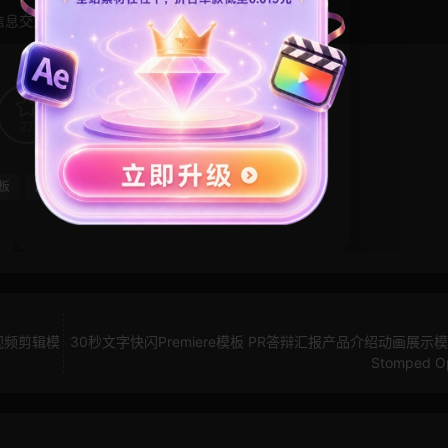
信息交流学习， 版权说明
点此了解
！
27
0
板
片头模板
科技风模板
粒子特效
e视频剪辑模
30秒文字快闪Premiere模板 PR答辩汇报产品介绍动画展示模
Stomped O