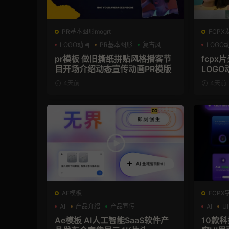
PR基本图形mogrt
FCPX
LOGO动画
PR基本图形
复古风
LOGO
pr模板 做旧撕纸拼贴风格播客节
fcpx
目开场介绍动态宣传动画PR模版
LOGO
4天前
4天前
AE模板
FCPX
AI
产品介绍
产品宣传
AI
UI
Ae模板 AI人工智能SaaS软件产
10款