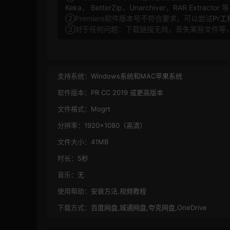
Keka
，
BetterZip
，
Unarchiver
，
RAR Extractor
等
②Premiere软件版本号不符合要求，可以尝试
Pr
③对于任何问题：下载链接无效，丢失某些文件等
支持系统：
Windows系统和MAC苹果系统
软件版本：
PR CC 2019 或更高版本
文件格式：
Mogrt
分辨率：
1920×1080（高清）
文件大小：
41MB
时长：
5秒
音乐：
无
使用帮助：
安装方法,视频教程
下载方式：
百度网盘,城通网盘,夸克网盘,OneDrive