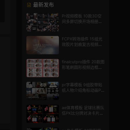
最新发布
Pr视频模板 10款3D空
间多屏切换开场相册视
频展示照片墙pr模板
FCPX转场插件 15组光
效胶片划痕复古视频过
渡
finalcutpro插件 20款图
形笔刷圆形视频边框遮
罩fcpx片头插件
pr字幕模板 9组胶带贴
纸人物介绍角标动画PR
模版
ae体育模板 足球比赛队
伍PK比分牌对决卡片球
员介绍宣传视频AE模板