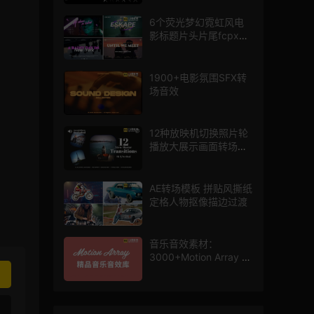
6个荧光梦幻霓虹风电
影标题片头片尾fcpx插
件
1900+电影氛围SFX转
场音效
12种放映机切换照片轮
播放大展示画面转场动
画AE模板
AE转场模板 拼贴风撕纸
定格人物抠像描边过渡
音乐音效素材：
3000+Motion Array 影
片配乐音效素材库