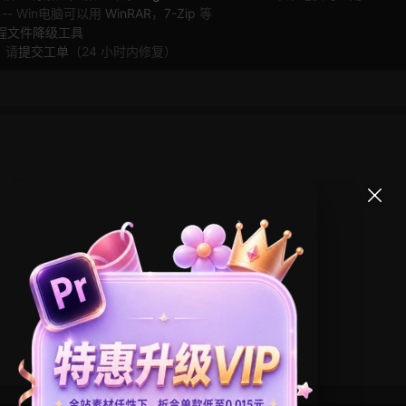
 -- Win电脑可以用
WinRAR
，
7-Zip
等
工程文件降级工具
，请
提交工单
（24 小时内修复）