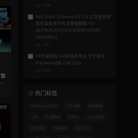
1348
Red Giant Universe v3.2.3 红巨星特效
5
插件套装序列号注册破解版 For
AE/PR/FCPX/OFX/达芬奇/VEGAS
(Win&Mac)
1341
PR字幕模板 94款线条呼出 文字标注
6
Premiere动画 Call Outs
1304
视
热门标签
支持Intel+M芯片
片头模板
标题模板
三维
卡通模板
游戏风
LOGO动画
商务模板
字幕模板
节日活动