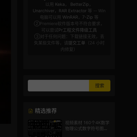
以用
Keka
，
BetterZip
，
Unarchiver
，
RAR Extractor
等 -- Win
电脑可以用
WinRAR
，
7-Zip
等
②Premiere软件版本号不符合要求，
可以尝试
Pr工程文件降级工具
③对于任何问题：下载链接无效，丢
失某些文件等，请
提交工单
（24 小时
内修复）
精选推荐
视频素材 160个4K数学
物理公式数字符号图标
mg图形动画