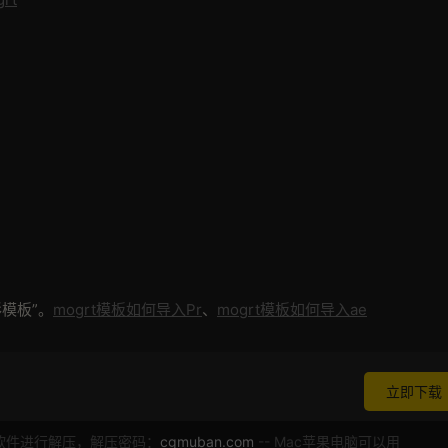
模板”。
mogrt模板如何导入Pr
、
mogrt模板如何导入ae
立即下载
软件进行解压，解压密码：
cgmuban.com
-- Mac苹果电脑可以用