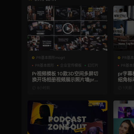
PR基本图形mogrt
PR基本
PR基本图形
企业宣传模板
幻灯片
PR基本
Pr视频模板 10款3D空间多屏切
pr字
换开场相册视频展示照片墙pr模
绍角标
板
8小时前
1天前