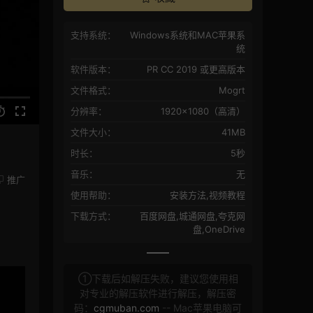
支持系统：
Windows系统和MAC苹果系
统
软件版本：
PR CC 2019 或更高版本
文件格式：
Mogrt
分辨率：
1920×1080（高清）
文件大小：
41MB
时长：
5秒
音乐：
无
推广
使用帮助：
安装方法,视频教程
下载方式：
百度网盘,城通网盘,夸克网
盘,OneDrive
①下载后如解压失败，建议您使用相
对专业的解压软件进行解压，解压密
码：
cgmuban.com
-- Mac苹果电脑可