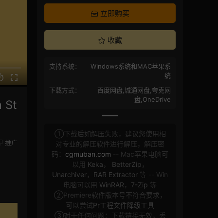
立即购买
收藏
支持系统：
Windows系统和MAC苹果系
统
下载方式：
百度网盘,城通网盘,夸克网
盘,OneDrive
St
①下载后如解压失败，建议您使用相
推广
对专业的解压软件进行解压，解压密
码：
cgmuban.com
-- Mac苹果电脑可
以用
Keka
，
BetterZip
，
Unarchiver
，
RAR Extractor
等 -- Win
电脑可以用
WinRAR
，
7-Zip
等
②Premiere软件版本号不符合要求，
可以尝试
Pr工程文件降级工具
③对于任何问题：下载链接无效，丢