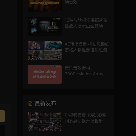
场音效
12种放映机切换照片轮
播放大展示画面转场动
画AE模板
AE转场模板 拼贴风撕纸
定格人物抠像描边过渡
音乐音效素材：
3000+Motion Array 影
片配乐音效素材库
最新发布
Pr视频模板 10款3D空
间多屏切换开场相册视
频展示照片墙pr模板