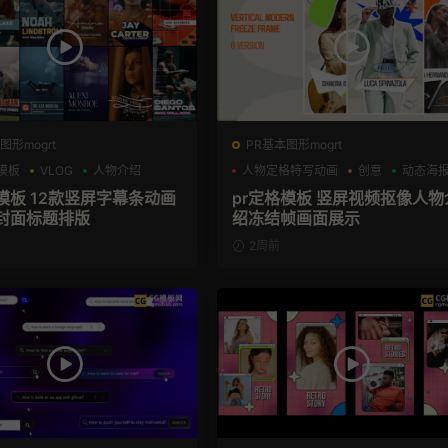
图形mogrt
PR基本图形mogrt
模板
VLOG
人物介绍
人物定格特写动画
创意
动态海
模板 12款竖屏字幕条动画
pr定格模板 竖屏视频抠像人物
封面标题排版
绍冻结帧画面展示
2周前