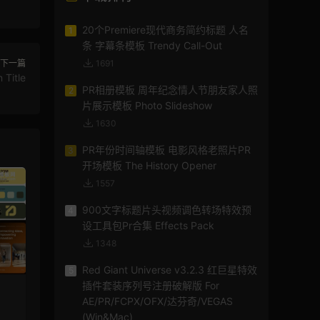
20个Premiere现代商务简约标题 人名
1
条 字幕条模板 Trendy Call-Out
下一篇
1691
itle
PR相册模板 周年纪念情人节朋友家人照
2
片展示模板 Photo Slideshow
1630
PR年份时间轴模板 电影风格老照片PR
3
开场模板 The History Opener
1557
900文字标题片头视频调色转场特效预
4
设工具包Pr合集 Effects Pack
1348
Red Giant Universe v3.2.3 红巨星特效
5
插件套装序列号注册破解版 For
AE/PR/FCPX/OFX/达芬奇/VEGAS
(Win&Mac)