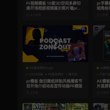
Pr视频模板 10款3D空间多屏切
pr字
换开场相册视频展示照片墙pr模
绍角标
板
4小时前
1天前
PR基本图形mogrt
AE模板
LOGO动画
PR基本图形
复古风
产品介
pr模板 做旧撕纸拼贴风格播客节
AE模
目开场介绍动态宣传动画PR模版
片竖屏
4天前
4天前