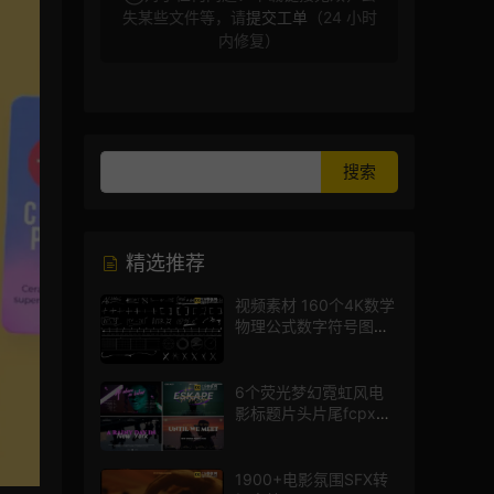
失某些文件等，请
提交工单
（24 小时
内修复）
精选推荐
视频素材 160个4K数学
物理公式数字符号图标
mg图形动画
6个荧光梦幻霓虹风电
影标题片头片尾fcpx插
件
1900+电影氛围SFX转