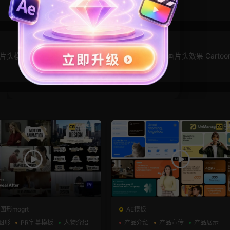
re片头模板
PR模板免费 卡通液体流体标题图形动画片头效果 Cartoon T
图形mogrt
AE模板
图形
PR字幕模板
人物介绍
产品介绍
产品宣传
产品展示