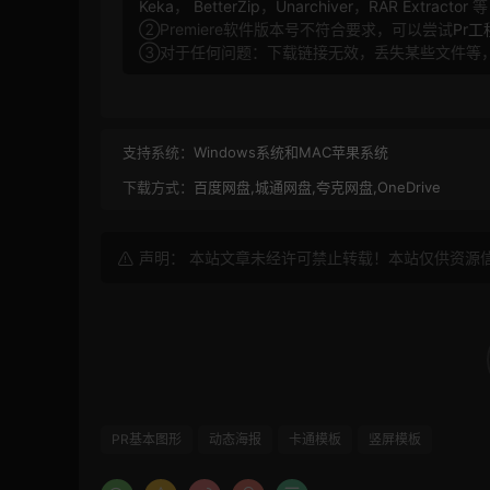
Keka
，
BetterZip
，
Unarchiver
，
RAR Extractor
等
②Premiere软件版本号不符合要求，可以尝试
Pr
③对于任何问题：下载链接无效，丢失某些文件等
支持系统：
Windows系统和MAC苹果系统
下载方式：
百度网盘,城通网盘,夸克网盘,OneDrive
声明： 本站文章未经许可禁止转载！本站仅供资源
PR基本图形
动态海报
卡通模板
竖屏模板