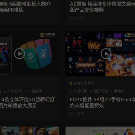
幕模板 9组胶带贴纸人物介
AE模板 横竖屏多场景图文展
动画PR模版
版产品宣传视频
3天前
FCPX发生器
绍
产品宣传
产品展示
卡通模板
图形动画
手绘风
板 4款立体环绕3D旋转幻灯
FCPX插件 58组2D手绘Flash
照片轮播放大展示
炸火焰能量特效
1周前