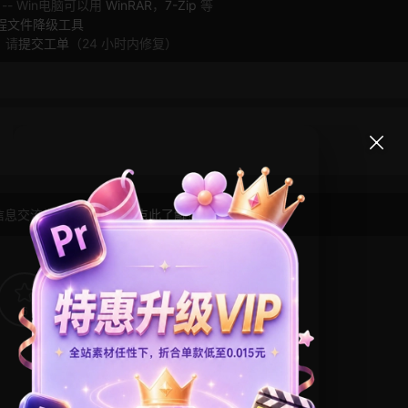
 -- Win电脑可以用
WinRAR
，
7-Zip
等
工程文件降级工具
，请
提交工单
（24 小时内修复）
信息交流学习， 版权说明
点此了解
！
6
0