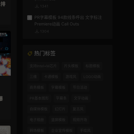
示排
1341
PR字幕模板 94款线条呼出 文字标注
6
Premiere动画 Call Outs
1304
热门标签
支持Intel+M芯片
片头模板
标题模板
三维
卡通模板
游戏风
LOGO动画
商务模板
字幕模板
节日活动
爆
PR基本图形
字幕条
文字动画
自媒体模板
幻灯片
复古风
电子相册
竖屏模板
视频开场
转场模板
企业宣传模板
手绘风