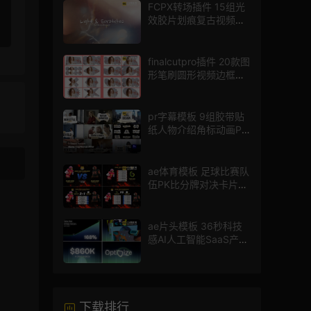
FCPX转场插件 15组光
效胶片划痕复古视频过
渡
finalcutpro插件 20款图
形笔刷圆形视频边框遮
罩fcpx片头插件
pr字幕模板 9组胶带贴
纸人物介绍角标动画PR
模版
ae体育模板 足球比赛队
伍PK比分牌对决卡片球
员介绍宣传视频AE模板
ae片头模板 36秒科技
感AI人工智能SaaS产品
图文数据展示宣传视频
AE模板
下载排行