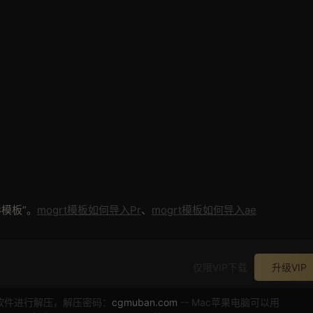
模板”。
mogrt模板如何导入Pr
、
mogrt模板如何导入ae
仅限VIP下载
升级VIP
软件进行解压，解压密码：
cgmuban.com
-- Mac苹果电脑可以用