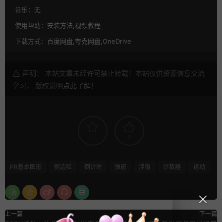
音乐：
无
使用帮助：
安装方法,视频教程
下载方式：
百度网盘,夸克网盘,OneDrive
声明： 本站文章未经许可禁止转载！本站仅供资源信息交流
学习， 版权说明
点此了解
！
27
0
PR基本图形
侧边栏
倒计时
弹窗
浮窗
计数器
运动
上一篇
下一篇