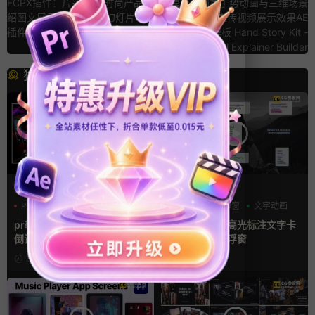
FCPX插件：片头模板 时尚产品介
AE模板：创意手势动画与三维场景
绍图文展示大标题波点幻灯片fcpx
背景图片广告宣传视频展示效果AE
插件 Trendy Opener
模板 Hand Story Kit -
Professional Explainer Builder
猜你喜欢
PR基本图形mogrt
FCPX字幕
PR基本图形
三维
倒计时
字幕模板
弹窗
文字动画
pr轮播模板 方屏竖屏4K展示
fcpx插件 9组高光标注文字卡
倒计时轮播图PR模版
片窗口小组件浮窗
8小时前
8小时前