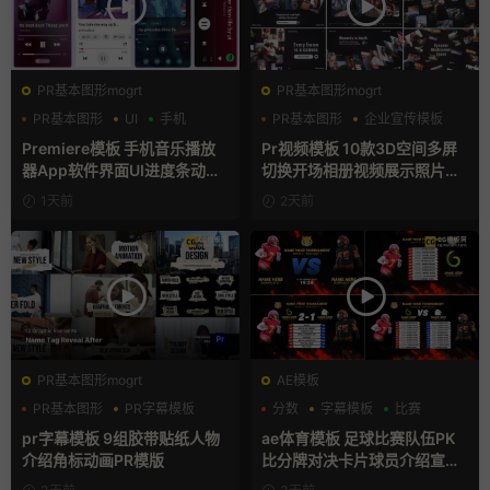
PR基本图形mogrt
PR基本图形mogrt
PR基本图形
UI
手机
PR基本图形
企业宣传模板
幻灯片
Premiere模板 手机音乐播放
Pr视频模板 10款3D空间多屏
器App软件界面UI进度条动画
切换开场相册视频展示照片墙
视频样机pr模版
pr模板
1天前
2天前
PR基本图形mogrt
AE模板
PR基本图形
PR字幕模板
分数
字幕模板
比赛
人物介绍
pr字幕模板 9组胶带贴纸人物
ae体育模板 足球比赛队伍PK
介绍角标动画PR模版
比分牌对决卡片球员介绍宣传
视频AE模板