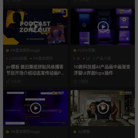
3天前
3天前
PR基本图形mogrt
FCPX字幕
LOGO动画
PR基本图形
AI
UI
产品介绍
复古风
pr模板 做旧撕纸拼贴风格播客
10款科技感AI产品画中画渐变
节目开场介绍动态宣传动画PR
浮窗UI界面fcpx插件
模版
6天前
2周前
PR基本图形mogrt
AE模板