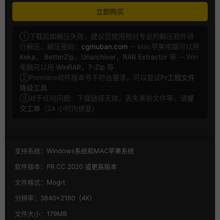
立即购买
①下载后如解压失败，建议您使用相对专业的解压软件进
行解压，解压密码：
cgmuban.com
-- Mac苹果电脑可以用
Keka
，
BetterZip
，
Unarchiver
，
RAR Extractor
等 -- Win
电脑可以用
WinRAR
，
7-Zip
等
②Premiere软件版本号不符合要求，可以尝试
Pr工程文件
降级工具
③对于任何问题：下载链接无效，丢失某些文件等，请
提
交工单
（24 小时内修复）
支持系统：
Windows系统和MAC苹果系统
软件版本：
PR CC 2020 或更高版本
文件格式：
Mogrt
分辨率：
3840×2160（4K）
文件大小：
179MB