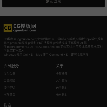
请先
登录
CG模板网(cgmuban.com)免费后期资源下载网站,pr模板,ae模板,fcpx插件,视频
素材
,premiere模板,pr素材,PR片头模板,pr免费模板,字幕模板,AE插
件,mogrt,premiere,LUT,PR,AE,fcpx,finalcut,剪辑素材,抖音素材,免费素材,素材
下载,支持M芯片
Windows 使用 Ctrl + D，Mac 使用 Command + D，即可收藏网站
会员服务
关于
加入会员
全部标签
会员须知
入门教程
法律申明
关于我们
网站协议
联系我们
搜索