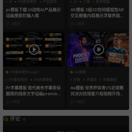
AI
PR基本图形
产品宣传
UI
三维
商务模板
pr模板下载 UI动效Ai产品展示
AE模板 3组3D空间感视觉AR
动画搜索栏输入框
交互图像内容展示浮窗界面动
画
3周前
3周前
PR基本图形mogrt
AE模板
PR基本图形
PR字幕模板
分数
字幕条
字幕模板
商务模板
Pr字幕模板 现代商务字幕条标
Ae模板 世界杯体育VS足球赛
题简约线条文字动画premiere
对决对抗球星介绍视频开场片
模板
头
3周前
4周前
评论
0