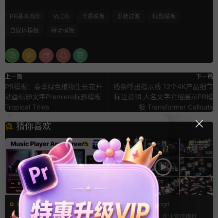
PR基本图形
VLOG
卡通模板
形状过渡
标题模板
自媒体模板
转场模板
上一篇
下一篇
PR模板：春季绿色植物生长花开
线条呼出指示线 12个4K产品细节
动画标题文字Premiere标题模板
标注说明 人名文字介绍展示PR模
Tropical Titles
板 Transformer Callouts
猜你喜欢
PR基本图形mogrt
PR基本图形mogrt
PR基本图形
UI
手机
PR基本图形
企业宣传模板