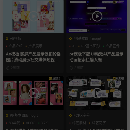
AE模板
PR基本图形mogrt
产品介绍
产品展示
AI
PR基本图形
产品宣传
卡通模板
Ae模板 竖屏产品展示促销轮播
pr模板下载 UI动效Ai产品展示
照片滑动展示社交媒体短视频
动画搜索栏输入框
片头
2周前
3周前
PR基本图形mogrt
FCPX字幕
80年代
VLOG
Y2K
综艺素材
综艺花字
自媒体模板