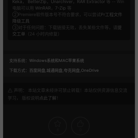
Keka
，
BetterZip
，
Unarchiver
，
RAR Extractor
等 -- Win
电脑可以用
WinRAR
，
7-Zip
等
②Premiere软件版本号不符合要求，可以尝试
Pr工程文件
降级工具
③对于任何问题：下载链接无效，丢失某些文件等，请
提
交工单
（24 小时内修复）
支持系统：
Windows系统和MAC苹果系统
下载方式：
百度网盘,城通网盘,夸克网盘,OneDrive
声明： 本站文章未经许可禁止转载！本站仅供资源信息交流
学习， 版权说明
点此了解
！
8
0