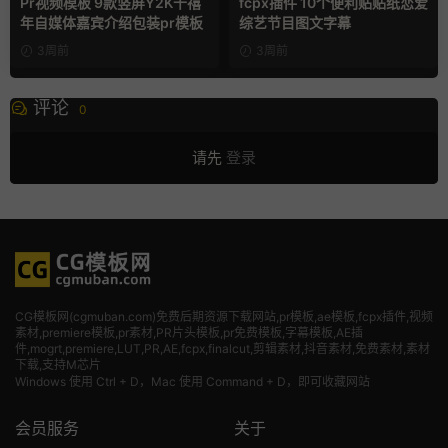
Pr视频模板 9款竖屏Y2K千禧
fcpx插件 10个便利贴贴纸恋爱
年自媒体嘉宾介绍包装pr模板
综艺节目图文字幕
3周前
3周前
评论
0
请先
登录
CG模板网(cgmuban.com)免费后期资源下载网站,pr模板,ae模板,fcpx插件,视频
素材
,premiere模板,pr素材,PR片头模板,pr免费模板,字幕模板,AE插
件,mogrt,premiere,LUT,PR,AE,fcpx,finalcut,剪辑素材,抖音素材,免费素材,素材
下载,支持M芯片
Windows 使用 Ctrl + D，Mac 使用 Command + D，即可收藏网站
会员服务
关于