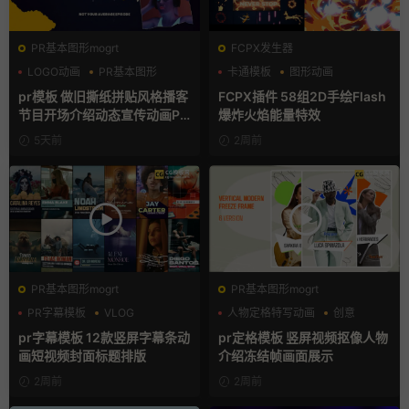
PR基本图形mogrt
FCPX发生器
LOGO动画
PR基本图形
卡通模板
图形动画
复古风
手绘风
pr模板 做旧撕纸拼贴风格播客
FCPX插件 58组2D手绘Flash
节目开场介绍动态宣传动画PR
爆炸火焰能量特效
模版
5天前
2周前
PR基本图形mogrt
PR基本图形mogrt
PR字幕模板
VLOG
人物定格特写动画
创意
人物介绍
动态海报
pr字幕模板 12款竖屏字幕条动
pr定格模板 竖屏视频抠像人物
画短视频封面标题排版
介绍冻结帧画面展示
2周前
2周前