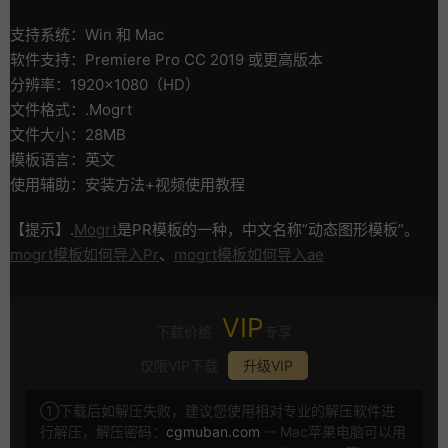
支持系统：Win 和 Mac
软件支持：Premiere Pro CC 2019 或更高版本
分辨率：1920×1080（HD）
文件格式：.Mogrt
文件大小：28MB
模板语言：英文
使用辅助：安装方法+视频使用教程
【提示】.
Mogrt
是PR模板的一种，中文名称”动态图形模板”。
mogrt模板如何导入Pr
、
mogrt模板如何导入ae
VIP
下载价格
专享
仅限VIP下载
升级VIP
①下载后如解压失败，建议您使用相对专业的解压软件进
行解压，解压密码：
cgmuban.com
-- Mac苹果电脑可以用