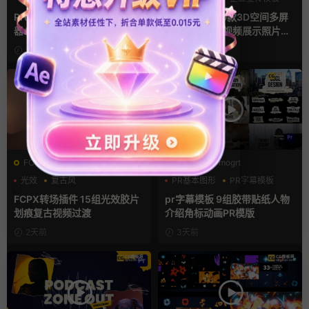
幻灯片
Premiere模板 手机音乐播放
Pr视频模板 10款3D空间多屏
器App软件界面UI进度条动画
切换开场相册视频展示照片墙
视频样机pr模版
pr模板
11小时前
1天前
FCPX转场
PR基本图形mogrt
光效
复古风
PR基本图形
PR字幕模板
支持Intel+M芯片
人物介绍
FCPX转场插件 15组光效胶片
pr字幕模板 9组胶带贴纸人物
划痕复古视频过渡
介绍角标动画PR模版
2天前
3天前