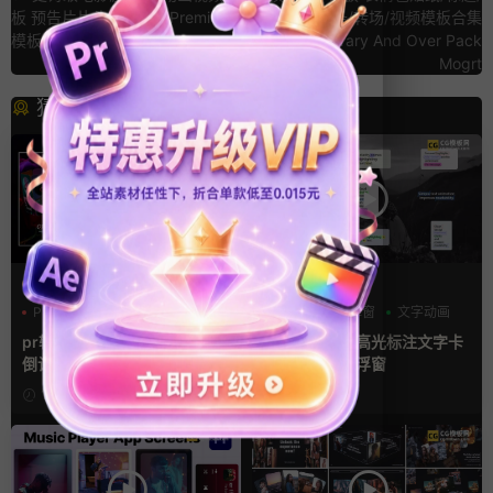
板 预告片片头标题文字Premiere
对话框/字幕条/转场/视频模板合集
模板 Games Epic Trailer
Youtube Library And Over Pack
Mogrt
猜你喜欢
PR基本图形mogrt
FCPX字幕
PR基本图形
三维
倒计时
字幕模板
弹窗
文字动画
pr轮播模板 方屏竖屏4K展示
fcpx插件 9组高光标注文字卡
倒计时轮播图PR模版
片窗口小组件浮窗
16小时前
16小时前