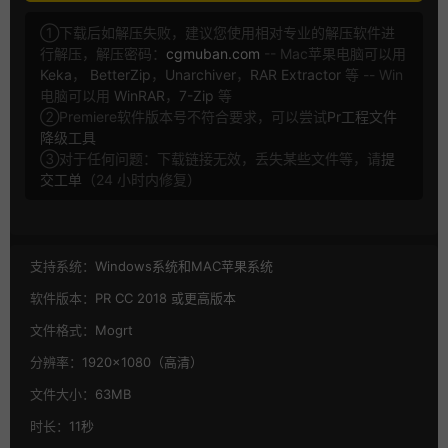
①下载后如解压失败，建议您使用相对专业的解压软件进
行解压，解压密码：
cgmuban.com
-- Mac苹果电脑可以用
Keka
，
BetterZip
，
Unarchiver
，
RAR Extractor
等 -- Win
电脑可以用
WinRAR
，
7-Zip
等
②Premiere软件版本号不符合要求，可以尝试
Pr工程文件
降级工具
③对于任何问题：下载链接无效，丢失某些文件等，请
提
交工单
（24 小时内修复）
支持系统：
Windows系统和MAC苹果系统
软件版本：
PR CC 2018 或更高版本
文件格式：
Mogrt
分辨率：
1920×1080（高清）
文件大小：
63MB
时长：
11秒