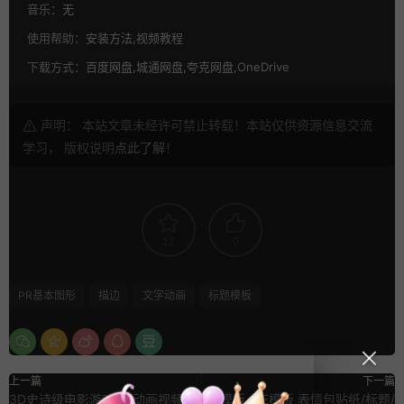
音乐：
无
使用帮助：
安装方法,视频教程
下载方式：
百度网盘,城通网盘,夸克网盘,OneDrive
声明： 本站文章未经许可禁止转载！本站仅供资源信息交流
学习， 版权说明
点此了解
！
12
0
PR基本图形
描边
文字动画
标题模板
上一篇
下一篇
3D史诗级电影游戏CG动画视频模
PR模板+AE模板 表情包贴纸/标题/