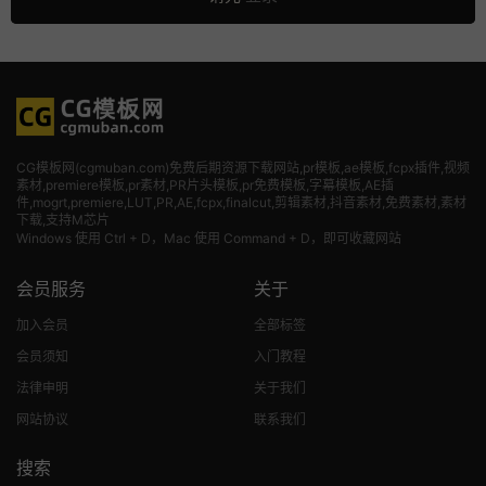
CG模板网(cgmuban.com)免费后期资源下载网站,pr模板,ae模板,fcpx插件,视频
素材
,premiere模板,pr素材,PR片头模板,pr免费模板,字幕模板,AE插
件,mogrt,premiere,LUT,PR,AE,fcpx,finalcut,剪辑素材,抖音素材,免费素材,素材
下载,支持M芯片
Windows 使用 Ctrl + D，Mac 使用 Command + D，即可收藏网站
会员服务
关于
加入会员
全部标签
会员须知
入门教程
法律申明
关于我们
网站协议
联系我们
搜索