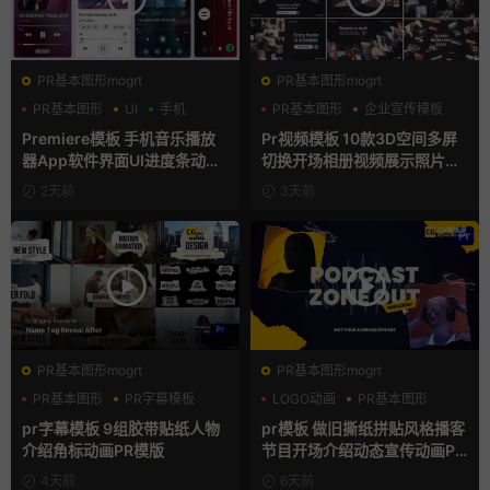
PR基本图形mogrt
PR基本图形mogrt
PR基本图形
UI
手机
PR基本图形
企业宣传模板
幻灯片
Premiere模板 手机音乐播放
Pr视频模板 10款3D空间多屏
器App软件界面UI进度条动画
切换开场相册视频展示照片墙
视频样机pr模版
pr模板
2天前
3天前
PR基本图形mogrt
PR基本图形mogrt
PR基本图形
PR字幕模板
LOGO动画
PR基本图形
人物介绍
复古风
pr字幕模板 9组胶带贴纸人物
pr模板 做旧撕纸拼贴风格播客
介绍角标动画PR模版
节目开场介绍动态宣传动画PR
模版
4天前
6天前