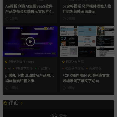
动态海报
Ae模板 创意AI生图SaaS软件
pr定格模板 竖屏视频抠像人物
产品发布会功能展示宣传片4K
介绍冻结帧画面展示
片头
2周前
2周前
PR基本图形mogrt
FCPX发生器
AI
PR基本图形
产品宣传
动态歌词排版
商务模板
字幕模板
pr模板下载 UI动效Ai产品展示
FCPX插件 循环选项列表文本
动画搜索栏输入框
滚动歌词字幕文字动画
3周前
3周前
评论
0
请先
登录