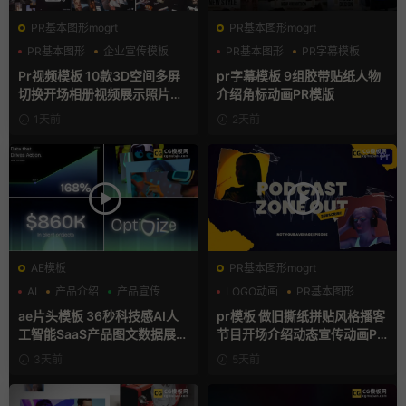
PR基本图形mogrt
PR基本图形mogrt
PR基本图形
企业宣传模板
PR基本图形
PR字幕模板
幻灯片
人物介绍
Pr视频模板 10款3D空间多屏
pr字幕模板 9组胶带贴纸人物
切换开场相册视频展示照片墙
介绍角标动画PR模版
pr模板
1天前
2天前
AE模板
PR基本图形mogrt
AI
产品介绍
产品宣传
LOGO动画
PR基本图形
复古风
ae片头模板 36秒科技感AI人
pr模板 做旧撕纸拼贴风格播客
工智能SaaS产品图文数据展示
节目开场介绍动态宣传动画PR
宣传视频AE模板
模版
3天前
5天前