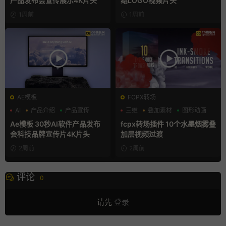
产品发布会宣传展示4K片头
绍LOGO视频片头
1周前
1周前
AE模板
FCPX转场
AI
产品介绍
产品宣传
三维
叠加素材
图形动画
Ae模板 30秒AI软件产品发布
fcpx转场插件 10个水墨烟雾叠
会科技品牌宣传片4K片头
加层视频过渡
2周前
2周前
评论
0
请先
登录