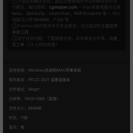
①下载后如解压失败，建议您使用相对专业的解压软件进
行解压，解压密码：
cgmuban.com
-- Mac苹果电脑可以用
Keka
，
BetterZip
，
Unarchiver
，
RAR Extractor
等 -- Win
电脑可以用
WinRAR
，
7-Zip
等
②Premiere软件版本号不符合要求，可以尝试
Pr工程文件
降级工具
③对于任何问题：下载链接无效，丢失某些文件等，请
提
交工单
（24 小时内修复）
支持系统：
Windows系统和MAC苹果系统
软件版本：
PR CC 2021 或更高版本
文件格式：
Mogrt
分辨率：
1920×1080（高清）
文件大小：
884MB
时长：
11秒
音乐：
有