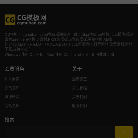
CG模板网(cgmuban.com)免费后期资源下载网站,pr模板,ae模板,fcpx插件,视频
素材
,premiere模板,pr素材,PR片头模板,pr免费模板,字幕模板,AE插
件,mogrt,premiere,LUT,PR,AE,fcpx,finalcut,剪辑素材,抖音素材,免费素材,素材
下载,支持M芯片
Windows 使用 Ctrl + D，Mac 使用 Command + D，即可收藏网站
会员服务
关于
加入会员
全部标签
会员须知
入门教程
法律申明
关于我们
网站协议
联系我们
搜索