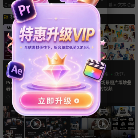
动画ae文字特效
幕ae文本动画
猜你喜欢
PR基本图形mogrt
AE模板
PR基本图形
UI
手机
LOGO动画
三维
幻灯片
Premiere模板 手机音乐播放
ae相册模板 多场景照片墙堆叠
器App软件界面UI进度条动画
画廊幻灯片宣传视频
视频样机pr模版
9小时前
10小时前