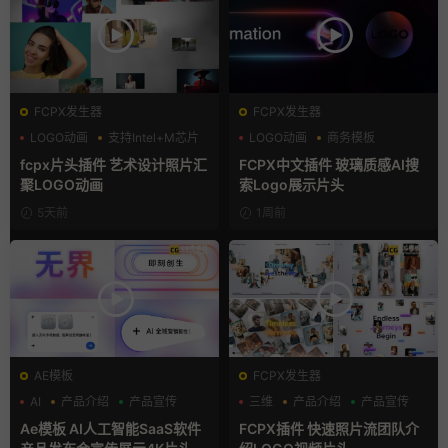
FCPX发生器
FCPX发生器
LOGO动画
支持Intel+M芯片
LOGO动画
商务模板
汇聚
支持Intel+M芯片
fcpx片头插件 艺术设计照片汇
FCPX中文插件 玻璃质感AI搜
聚LOGO动画
索Logo展示片头
5天前
1周前
AE模板
FCPX发生器
AI
产品介绍
产品宣传
三维
产品介绍
产品宣传
Ae模板 AI人工智能SaaS软件
FCPX插件 快速照片流团队介