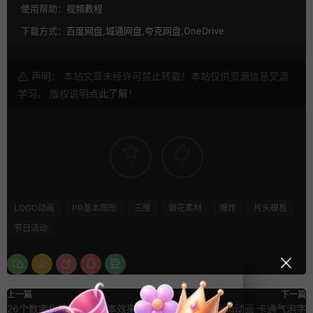
使用帮助：
视频教程
下载方式：
百度网盘,城通网盘,夸克网盘,OneDrive
声明： 本站文章未经许可禁止转载！本站仅供资源信息交流
学习， 版权说明
点此了解
！
7
0
LOGO动画
PR基本图形
三维
烟花素材
爆炸
片头模板
节日活动
上一篇
下一篇
26个数字化故障扭曲文本效果标题
水滴液体标题mg动画 卡通气泡字