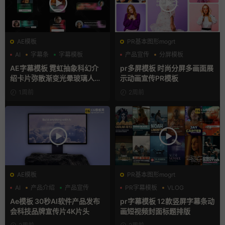
AE模板
PR基本图形mogrt
AI
字幕条
字幕模板
产品宣传
分屏模板
品牌宣传
AE字幕模板 霓虹抽象科幻介
pr多屏模板 时尚分屏多画面展
绍卡片弥散渐变光晕玻璃人名
示动画宣传PR模板
条
1周前
2周前
AE模板
PR基本图形mogrt
AI
产品介绍
产品宣传
PR字幕模板
VLOG
人物介绍
Ae模板 30秒AI软件产品发布
pr字幕模板 12款竖屏字幕条动
会科技品牌宣传片4K片头
画短视频封面标题排版