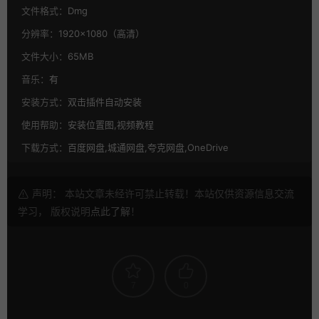
文件格式：
Dmg
分辨率：
1920×1080（高清）
文件大小：
65MB
音乐：
有
安装方式：
双击插件自动安装
使用帮助：
安装位置图,视频教程
下载方式：
百度网盘,城通网盘,夸克网盘,OneDrive
声明： 本站文章未经许可禁止转载！本站仅供资源信息交流
学习， 版权说明
点此了解
！
7
0