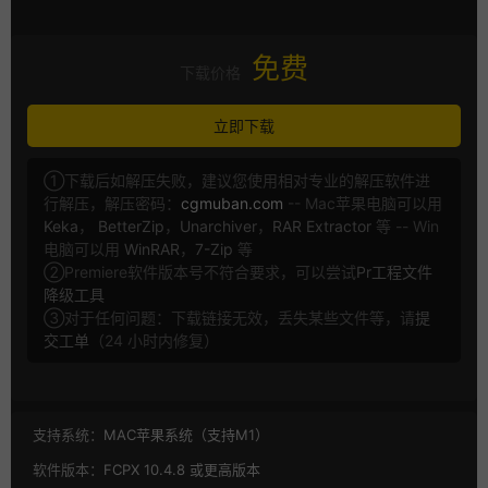
免费
下载价格
立即下载
①下载后如解压失败，建议您使用相对专业的解压软件进
行解压，解压密码：
cgmuban.com
-- Mac苹果电脑可以用
Keka
，
BetterZip
，
Unarchiver
，
RAR Extractor
等 -- Win
电脑可以用
WinRAR
，
7-Zip
等
②Premiere软件版本号不符合要求，可以尝试
Pr工程文件
降级工具
③对于任何问题：下载链接无效，丢失某些文件等，请
提
交工单
（24 小时内修复）
支持系统：
MAC苹果系统（支持M1）
软件版本：
FCPX 10.4.8 或更高版本