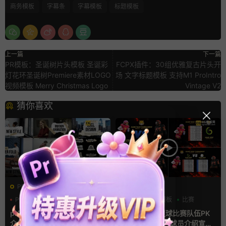
商务模板
字幕条
字幕模板
标题模板
上一篇
下一篇
PR模板：圣诞树片头模板 圣诞彩
FCPX插件：30组优雅复古片头开
灯花环圣诞树Premiere素材LOGO
场 文字标题模板 支持M1 ProIntro
视频模板 Merry Christmas Logo
Vintage V2
猜你喜欢
PR基本图形mogrt
AE模板
PR基本图形
PR字幕模板
分数
字幕模板
比赛
人物介绍
pr字幕模板 9组胶带贴纸人物
ae体育模板 足球比赛队伍PK
介绍角标动画PR模版
比分牌对决卡片球员介绍宣传