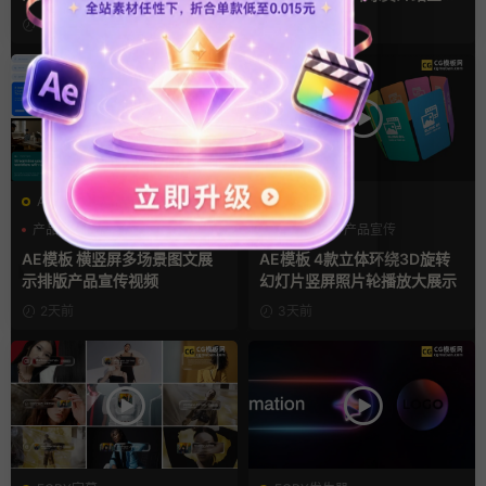
视频AE模板
3小时前
3小时前
AE模板
AE模板
产品介绍
产品宣传
产品介绍
产品宣传
产品展示
产品展示
AE模板 横竖屏多场景图文展
AE模板 4款立体环绕3D旋转
示排版产品宣传视频
幻灯片竖屏照片轮播放大展示
2天前
3天前