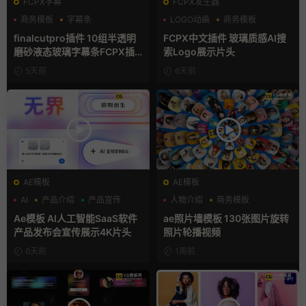
FCPX字幕
FCPX发生器
商务模板
字幕条
LOGO动画
商务模板
字幕模板
支持Intel+M芯片
finalcutpro插件 10组半透明
FCPX中文插件 玻璃质感AI搜
磨砂液态玻璃字幕条FCPX插
索Logo展示片头
件
5天前
6天前
AE模板
AE模板
AI
产品介绍
产品宣传
人物介绍
商务模板
幻灯片
Ae模板 AI人工智能SaaS软件
ae照片墙模板 130张图片旋转
产品发布会宣传展示4K片头
照片轮播视频
6天前
1周前