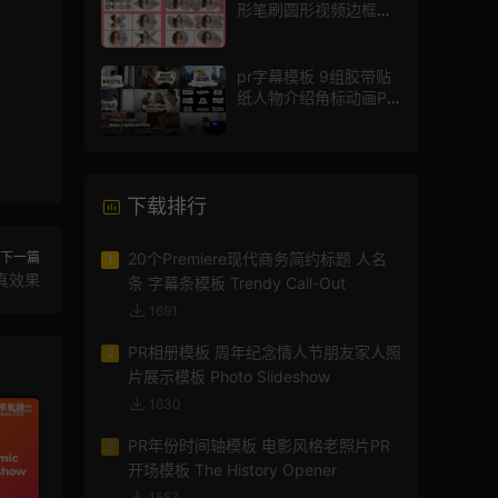
形笔刷圆形视频边框遮
罩fcpx片头插件
pr字幕模板 9组胶带贴
纸人物介绍角标动画PR
模版
下载排行
下一篇
20个Premiere现代商务简约标题 人名
1
失真效果
条 字幕条模板 Trendy Call-Out
1691
PR相册模板 周年纪念情人节朋友家人照
2
片展示模板 Photo Slideshow
1630
PR年份时间轴模板 电影风格老照片PR
3
开场模板 The History Opener
1557