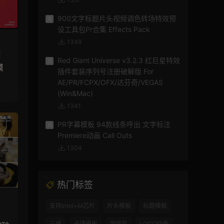
900文字标题片头视频调色转场特效预
4
设工具包Pr合集 Effects Pack
1349
板
Red Giant Universe v3.2.3 红巨星特效
5
模
插件套装序列号注册破解版 For
AE/PR/FCPX/OFX/达芬奇/VEGAS
(Win&Mac)
1341
PR字幕模板 94款线条呼出 文字标注
6
Premiere动画 Call Outs
1304
热门标签
支持Intel+M芯片
片头模板
标题模板
三维
卡通模板
游戏风
LOGO动画