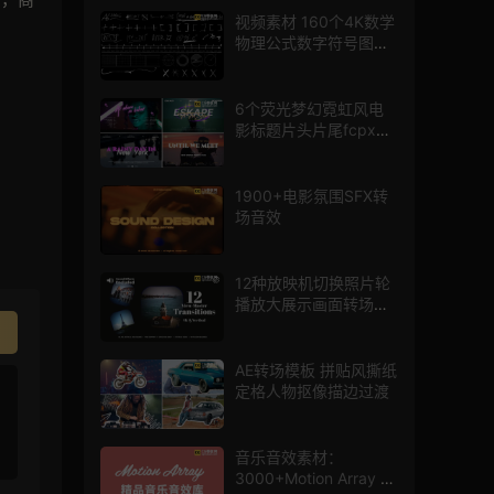
视频素材 160个4K数学
物理公式数字符号图标
mg图形动画
6个荧光梦幻霓虹风电
影标题片头片尾fcpx插
件
1900+电影氛围SFX转
场音效
12种放映机切换照片轮
播放大展示画面转场动
画AE模板
AE转场模板 拼贴风撕纸
定格人物抠像描边过渡
音乐音效素材：
3000+Motion Array 影