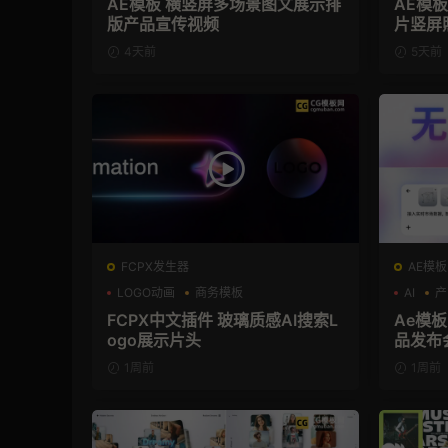
AE模板 横竖屏多场景图文展示排
AE模
版产品宣传视频
片竖屏
4天前
5天前
FCPX发生器
AE模板
LOGO动画
商务模板
AI
产
支持Intel+M芯片
FCPX中文插件 玻璃质感AI搜索L
Ae模板
ogo展示片头
品发布
1周前
1周前