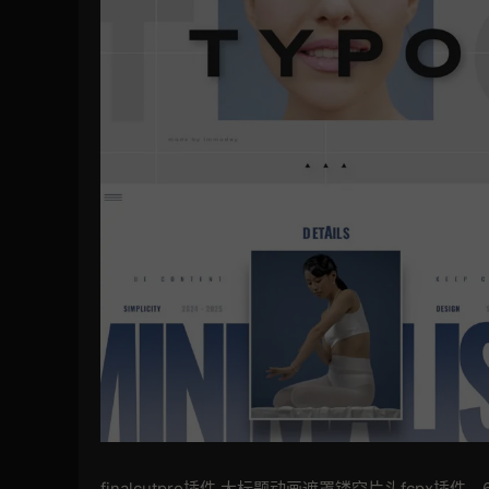
finalcutpro插件 大标题动画遮罩镂空片头fcp