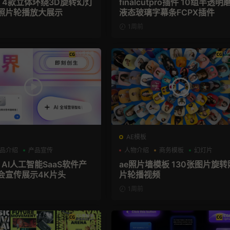
板 4款立体环绕3D旋转幻灯
finalcutpro插件 10组半透明
照片轮播放大展示
液态玻璃字幕条FCPX插件
1周前
AE模板
品介绍
产品宣传
人物介绍
商务模板
幻灯片
 AI人工智能SaaS软件产
ae照片墙模板 130张图片旋转
会宣传展示4K片头
片轮播视频
1周前