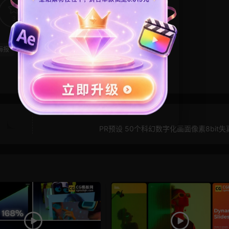
3
0
海报
品牌宣传
商务模板
广告
遮罩
PR预设 50个科幻数字化画面像素8bit