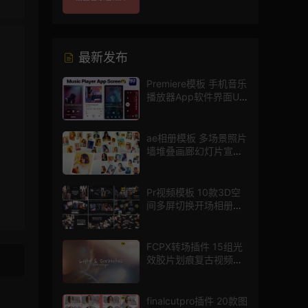
片配乐音效素材库
最新发布
Premiere模板 手机音乐
播放器App软件界面UI
进度条动画视频样机pr
模版
ae相册模板 多场景照片
墙堆叠画廊幻灯片宣传
视频
Pr视频模板 10款3D空
间多屏切换开场相册视
频展示照片墙pr模板
FCPX转场插件 15组光
效胶片划痕复古视频过
渡
finalcutpro插件 20款图