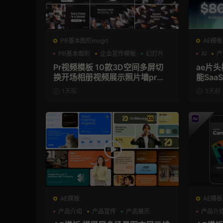
PR基本图形mogrt
AE模板
PR基本图形
企业宣传模板
幻灯片
AI
产
Pr视频模板 10款3D空间多屏切
ae片头模板 36秒科
换开场相册视频展示照片墙pr模
能Sa
板
频AE
1天前
3天前
AE模板
AE模板
产品介绍
产品宣传
产品展示
产品介