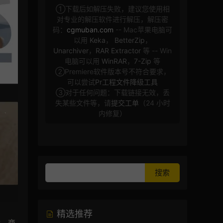
①下载后如解压失败，建议您使用相
对专业的解压软件进行解压，解压密
码：
cgmuban.com
-- Mac苹果电脑可
以用
Keka
，
BetterZip
，
Unarchiver
，
RAR Extractor
等 -- Win
电脑可以用
WinRAR
，
7-Zip
等
②Premiere软件版本号不符合要求，
可以尝试
Pr工程文件降级工具
③对于任何问题：下载链接无效，丢
失某些文件等，请
提交工单
（24 小时
内修复）
精选推荐
传，商