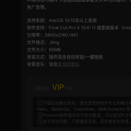
务广告等。
支持系统：macOS 10.15及以上系统
软件支持：Final Cut Pro X 10.6-11 或更高版本（i
分辨率：3840x2160 (4K)
文件格式：.dmg
文件大小：65MB
安装方式：插件双击自动安装/一键拖放
背景音乐：包含
无水印音乐
VIP
下载价格
专享
①下载后如解压失败，建议您使用相对专业的解压
Keka
，
BetterZip
，
Unarchiver
，
RAR Extractor
等
②Premiere软件版本号不符合要求，可以尝试
Pr
③对于任何问题：下载链接无效，丢失某些文件等