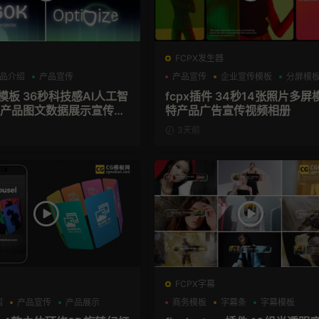
FCPX发生器
品介绍
产品宣传
产品宣传
企业宣传模板
分屏模
技感AI人工智
fcpx插件 34秒14张照片多屏
aS产品图文数据展示宣传视
特产品广告宣传视频相册
模板
3天前
FCPX字幕
绍
产品宣传
产品展示
商务模板
字幕条
字幕模板