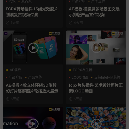
光效
复古风
产品介绍
产品宣传
支持Intel+M芯片
产品展示
FCPX转场插件 15组光效胶片
AE模板 横竖屏多场景图文展
划痕复古视频过渡
示排版产品宣传视频
1天前
4天前
AE模板
FCPX发生器
产品介绍
产品宣传
LOGO动画
支持Intel+M芯片
产品展示
汇聚
AE模板 4款立体环绕3D旋转
fcpx片头插件 艺术设计照片汇
幻灯片竖屏照片轮播放大展示
聚LOGO动画
5天前
5天前