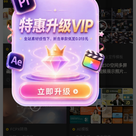
猜你喜欢
AE模板
PR基本图形mogrt
LOGO动画
三维
幻灯片
PR基本图形
企业宣传模板
幻灯片
ae相册模板 多场景照片墙堆叠
Pr视频模板 10款3D空间多屏
画廊幻灯片宣传视频
切换开场相册视频展示照片墙
pr模板
3小时前
1天前
FCPX转场
AE模板