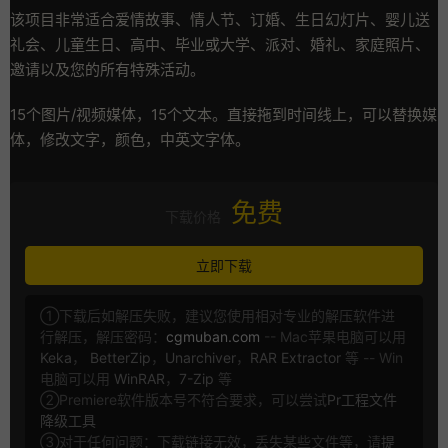
该项目非常适合爱情故事、情人节、订婚、生日幻灯片、婴儿送
礼会、儿童生日、高中、毕业或大学、派对、婚礼、家庭照片、
邀请以及您的所有特殊活动。
15个图片/视频媒体，15个文本。直接拖到时间线上，可以替换媒
体，修改文字，颜色，中英文字体。
免费
下载价格
立即下载
①下载后如解压失败，建议您使用相对专业的解压软件进
行解压，解压密码：
cgmuban.com
-- Mac苹果电脑可以用
Keka
，
BetterZip
，
Unarchiver
，
RAR Extractor
等 -- Win
电脑可以用
WinRAR
，
7-Zip
等
②Premiere软件版本号不符合要求，可以尝试
Pr工程文件
降级工具
③对于任何问题：下载链接无效，丢失某些文件等，请
提