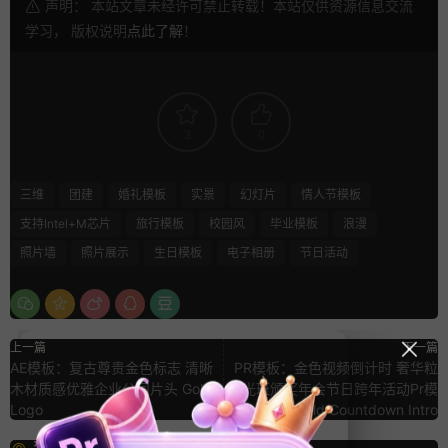
声明： 本站文章未经许可禁止转载！本站仅供资源信息交流
学习， 版权说明
点此了解
！
3
0
三维
团建
婚礼模板
实景
幻灯片
情人节模板
支持Intel+M芯片
旅行模板
校园风
毕业模板
浪漫
照片墙
照片展示
生日模板
电子相册
节日活动
上一篇
下一篇
AE模板：复古尊贵金色标志 清晰
PR模板：金色视频倒计时 奢华粒
木材质感优雅企业公司片头 Gold
子光斑颁奖年会节日跨年活动Pr模
Logo
版 Gold Countdown Intro