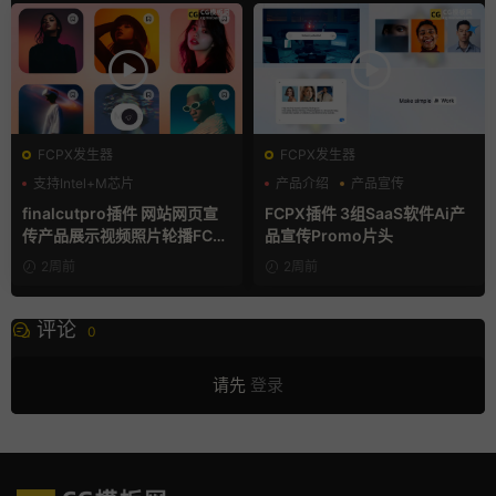
FCPX发生器
FCPX发生器
支持Intel+M芯片
产品介绍
产品宣传
产品展示
finalcutpro插件 网站网页宣
FCPX插件 3组SaaS软件Ai产
传产品展示视频照片轮播FCP
品宣传Promo片头
X插件
2周前
2周前
评论
0
请先
登录