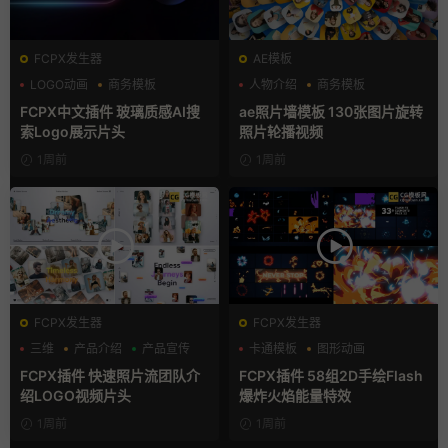
FCPX发生器
AE模板
LOGO动画
商务模板
人物介绍
商务模板
支持Intel+M芯片
幻灯片
FCPX中文插件 玻璃质感AI搜
ae照片墙模板 130张图片旋转
索Logo展示片头
照片轮播视频
1周前
1周前
FCPX发生器
FCPX发生器
三维
产品介绍
产品宣传
卡通模板
图形动画
手绘风
FCPX插件 快速照片流团队介
FCPX插件 58组2D手绘Flash
绍LOGO视频片头
爆炸火焰能量特效
1周前
1周前