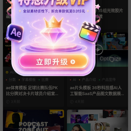
LOGO动画
三维
幻灯片
光效
复古风
支持Intel+M芯片
ae相册模板 多场景照片墙堆叠
FCPX转场插件 15组光效胶片
画廊幻灯片宣传视频
划痕复古视频过渡
1天前
2天前
AE模板
AE模板
分数
字幕模板
比赛
AI
产品介绍
产品宣传
ae体育模板 足球比赛队伍PK
ae片头模板 36秒科技感AI人
比分牌对决卡片球员介绍宣传
工智能SaaS产品图文数据展示
视频AE模板
宣传视频AE模板
3天前
4天前