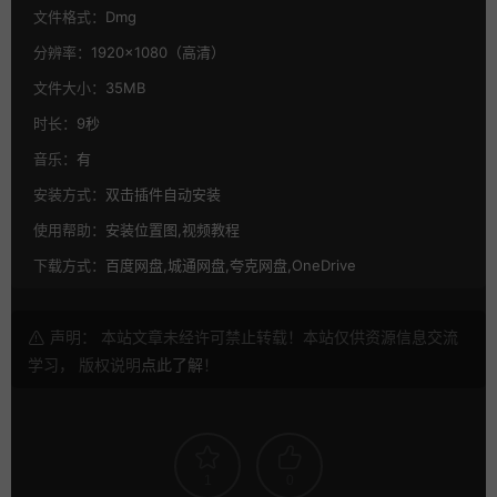
文件格式：
Dmg
分辨率：
1920×1080（高清）
文件大小：
35MB
时长：
9秒
音乐：
有
安装方式：
双击插件自动安装
使用帮助：
安装位置图,视频教程
下载方式：
百度网盘,城通网盘,夸克网盘,OneDrive
声明： 本站文章未经许可禁止转载！本站仅供资源信息交流
学习， 版权说明
点此了解
！
1
0