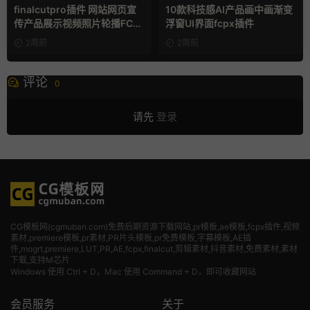
finalcutpro插件 网站网页宣
10款科技感AI产品画中画渐变
传产品展示视频照片轮播FCP
浮窗UI界面fcpx插件
X插件
2周前
2周前
评论
0
请先
登录
CG模板网(cgmuban.com)免费后期资源下载网站,pr模板,ae模板,fcpx插件,视频
素材
,premiere模板,pr素材,PR片头模板,pr免费模板,字幕模板,AE插
件,mogrt,premiere,LUT,PR,AE,fcpx,finalcut,剪辑素材,抖音素材,免费素材,素材
下载,支持M芯片
Windows 使用 Ctrl + D，Mac 使用 Command + D，即可收藏网站
会员服务
关于