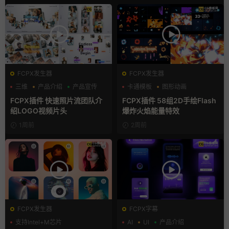
FCPX发生器
FCPX发生器
三维
产品介绍
产品宣传
卡通模板
图形动画
手绘风
FCPX插件 快速照片流团队介
FCPX插件 58组2D手绘Flash
绍LOGO视频片头
爆炸火焰能量特效
1周前
2周前
FCPX发生器
FCPX字幕
支持Intel+M芯片
AI
UI
产品介绍