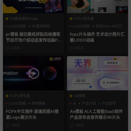
PR基本图形mogrt
FCPX发生器
LOGO动画
PR基本图形
LOGO动画
支持Intel+M芯片
复古风
汇聚
pr模板 做旧撕纸拼贴风格播客
fcpx片头插件 艺术设计照片汇
节目开场介绍动态宣传动画PR
聚LOGO动画
模版
6天前
6天前
FCPX发生器
AE模板
LOGO动画
商务模板
AI
产品介绍
产品宣传
支持Intel+M芯片
FCPX中文插件 玻璃质感AI搜
Ae模板 AI人工智能SaaS软件
索Logo展示片头
产品发布会宣传展示4K片头
1周前
1周前