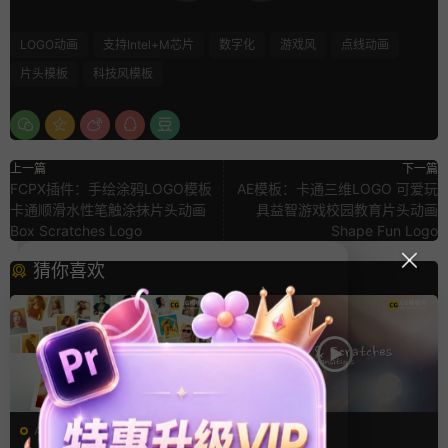
LOGO动画
支持Intel+M芯片
数字化
游戏风
点线动画
片头模板
科技风模板
上一篇
下一篇
FCPX插件：手绘涂鸦LOGO模板
AE模板：卡通三维LOGO 可爱玩
卡通顺滑水性笔触涂抹片头动画
具益智游戏校园教育片头动画
Box Scratches Logo
Shape Fun Logo
猜你喜欢
AE模板
FCPX转场