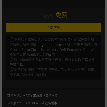
免费
下载价格
立即下载
①下载后如解压失败，建议您使用相对专业的解压软件进
行解压，解压密码：
cgmuban.com
-- Mac苹果电脑可以用
Keka
，
BetterZip
，
Unarchiver
，
RAR Extractor
等 -- Win
电脑可以用
WinRAR
，
7-Zip
等
②Premiere软件版本号不符合要求，可以尝试
Pr工程文件
降级工具
③对于任何问题：下载链接无效，丢失某些文件等，请
提
交工单
（24 小时内修复）
支持系统：
MAC苹果系统（支持M1）
软件版本：
FCPX 10.4.8 或更高版本