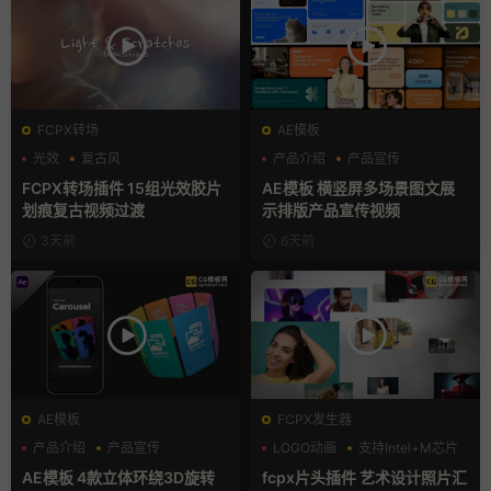
FCPX转场
AE模板
光效
复古风
产品介绍
产品宣传
支持Intel+M芯片
产品展示
FCPX转场插件 15组光效胶片
AE模板 横竖屏多场景图文展
划痕复古视频过渡
示排版产品宣传视频
3天前
6天前
AE模板
FCPX发生器
产品介绍
产品宣传
LOGO动画
支持Intel+M芯片
产品展示
汇聚
AE模板 4款立体环绕3D旋转
fcpx片头插件 艺术设计照片汇