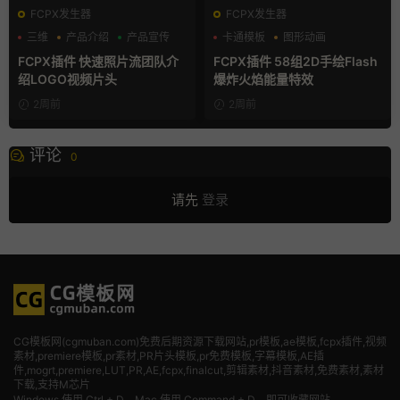
FCPX发生器
FCPX发生器
三维
产品介绍
产品宣传
卡通模板
图形动画
手绘风
FCPX插件 快速照片流团队介
FCPX插件 58组2D手绘Flash
绍LOGO视频片头
爆炸火焰能量特效
2周前
2周前
评论
0
请先
登录
CG模板网(cgmuban.com)免费后期资源下载网站,pr模板,ae模板,fcpx插件,视频
素材
,premiere模板,pr素材,PR片头模板,pr免费模板,字幕模板,AE插
件,mogrt,premiere,LUT,PR,AE,fcpx,finalcut,剪辑素材,抖音素材,免费素材,素材
下载,支持M芯片
Windows 使用 Ctrl + D，Mac 使用 Command + D，即可收藏网站