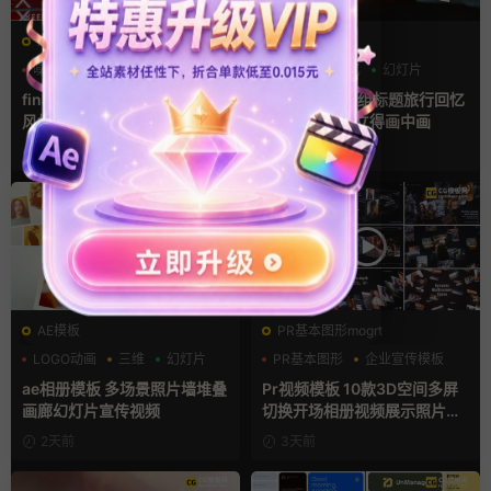
FCPX转场
AE模板
噪点
复古风
快剪模板
作品集
回忆
幻灯片
finalcutpro插件 9组胶片电影
AE相册模板 6组标题旅行回忆
风格快剪转场FCPX插件
照片作品集拍立得画中画
8小时前
9小时前
AE模板
PR基本图形mogrt
LOGO动画
三维
幻灯片
PR基本图形
企业宣传模板
幻灯片
ae相册模板 多场景照片墙堆叠
Pr视频模板 10款3D空间多屏
画廊幻灯片宣传视频
切换开场相册视频展示照片墙
pr模板
2天前
3天前