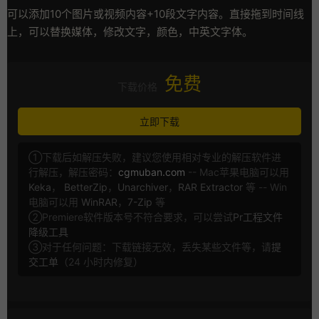
可以添加10个图片或视频内容+10段文字内容。直接拖到时间线
上，可以替换媒体，修改文字，颜色，中英文字体。
免费
下载价格
立即下载
①下载后如解压失败，建议您使用相对专业的解压软件进
行解压，解压密码：
cgmuban.com
-- Mac苹果电脑可以用
Keka
，
BetterZip
，
Unarchiver
，
RAR Extractor
等 -- Win
电脑可以用
WinRAR
，
7-Zip
等
②Premiere软件版本号不符合要求，可以尝试
Pr工程文件
降级工具
③对于任何问题：下载链接无效，丢失某些文件等，请
提
交工单
（24 小时内修复）