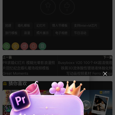
7
0
团建
婚礼模板
幻灯片
情人节模板
支持Intel+M芯片
旅行模板
浪漫
照片展示
电子相册
节日活动
上一篇
下一篇
PR求婚幻灯片 模糊光晕影浪漫照
Busyboxx V20 100个4K超清微观
片回忆纪念婚礼暖场视频模板
铁屑3D流体酸性镀铬液体融化特
Great Moments
写动画视频素材 Ferro Filings
猜你喜欢