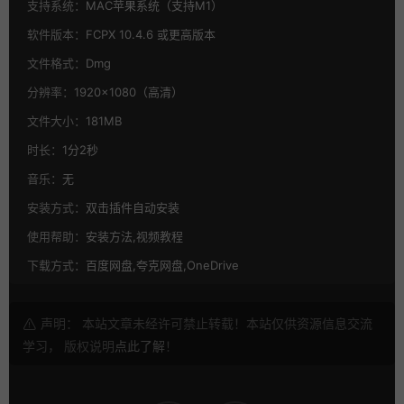
支持系统：
MAC苹果系统（支持M1）
软件版本：
FCPX 10.4.6 或更高版本
文件格式：
Dmg
分辨率：
1920×1080（高清）
文件大小：
181MB
时长：
1分2秒
音乐：
无
安装方式：
双击插件自动安装
使用帮助：
安装方法,视频教程
下载方式：
百度网盘,夸克网盘,OneDrive
声明： 本站文章未经许可禁止转载！本站仅供资源信息交流
学习， 版权说明
点此了解
！