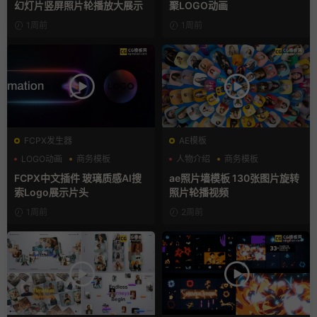
幻灯片竖屏照片轮播放大展示
聚LOGO动画
1周前
1周前
FCPX发生器
AE模板
LOGO动画
商务模板
人物介绍
商务模板
支持Intel+M芯片
幻灯片
FCPX中文插件 玻璃质感AI搜
ae照片墙模板 130张图片旋转
索Logo展示片头
照片轮播视频
1周前
2周前