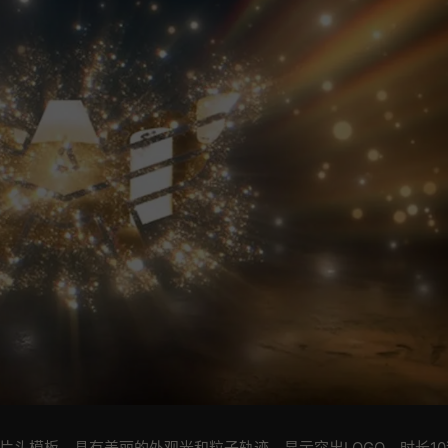
px片头模板，具有美丽的外观光和粒子轨迹，显示突出LOGO。时长1