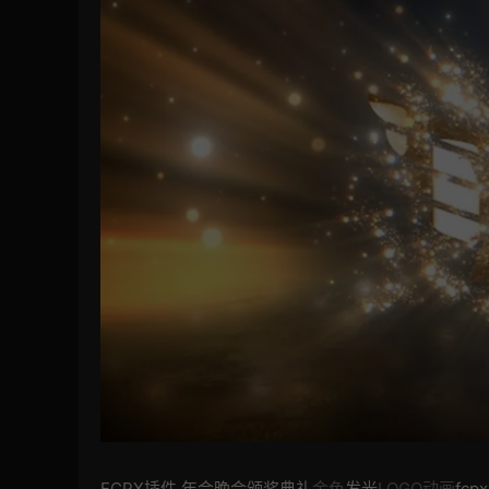
FCPX插件 年会晚会颁奖典礼
金色
发光
LOGO动画
fc