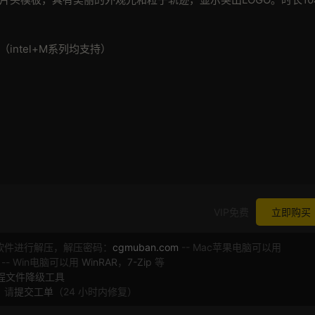
高版本（intel+M系列均支持）
VIP免费
立即购买
软件进行解压，解压密码：
cgmuban.com
-- Mac苹果电脑可以用
 -- Win电脑可以用
WinRAR
，
7-Zip
等
工程文件降级工具
，请
提交工单
（24 小时内修复）