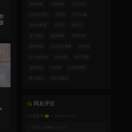
商务模板
字幕模板
节日活动
PR基本图形
字幕条
文字动画
节
版
自媒体模板
幻灯片
复古风
电子相册
竖屏模板
视频开场
转场模板
企业宣传模板
手绘风
pr logo模板
MG动画
动态海报
潮流模板
大标题
科技风模板
照片展示
电影风模板
网友评论
产
CG模板网
• 2026-07-05
这是 33 格的 LUT 包