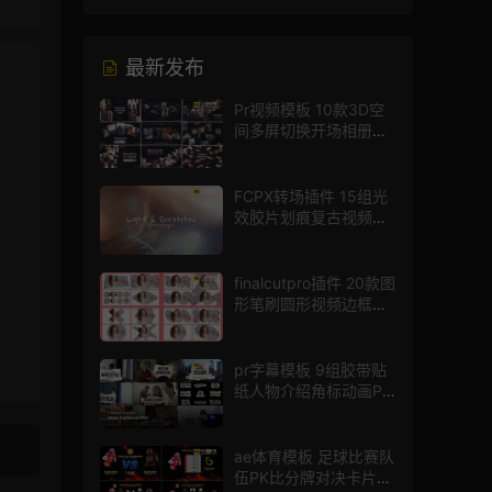
最新发布
Pr视频模板 10款3D空
间多屏切换开场相册视
频展示照片墙pr模板
FCPX转场插件 15组光
效胶片划痕复古视频过
渡
finalcutpro插件 20款图
形笔刷圆形视频边框遮
罩fcpx片头插件
pr字幕模板 9组胶带贴
纸人物介绍角标动画PR
模版
ae体育模板 足球比赛队
伍PK比分牌对决卡片球