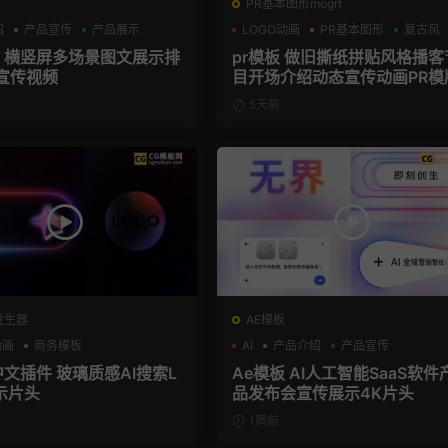
PR基本图形mogrt
绍
产品宣传
产品展示
LOGO动画
PR基本图形
复古风
板 横竖屏多场景图文展示排
pr模板 做旧撕纸拼贴风格播客
宣传视频
目开场介绍动态宣传动画PR模
5天前
发生器
AE模板
动画
商务模板
AI
产品介绍
产品宣传
el+M芯片
中文插件 玻璃质感AI搜索L
Ae模板 AI人工智能SaaS软件
示片头
品发布会宣传展示4K片头
1周前