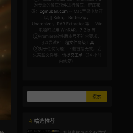
对专业的解压软件进行解压，解压密
码：
cgmuban.com
-- Mac苹果电脑可
以用
Keka
，
BetterZip
，
Unarchiver
，
RAR Extractor
等 -- Win
电脑可以用
WinRAR
，
7-Zip
等
②Premiere软件版本号不符合要求，
可以尝试
Pr工程文件降级工具
③对于任何问题：下载链接无效，丢
失某些文件等，请
提交工单
（24 小时
内修复）
精选推荐
视频素材 160个4K数学
0秒。