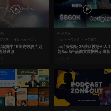
转场
AE模板
复古风
支持Intel+M芯片
AI
产品介绍
产品宣传
转场插件 15组光效胶片划
ae片头模板 36秒科技感AI人工智
视频过渡
能SaaS产品图文数据展示宣传
频AE模板
时前
3天前