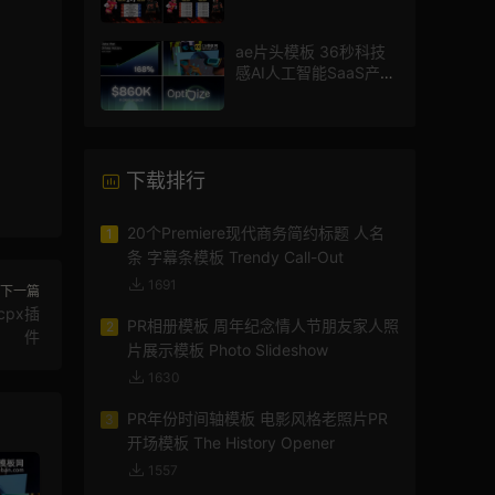
员介绍宣传视频AE模板
ae片头模板 36秒科技
感AI人工智能SaaS产品
图文数据展示宣传视频
AE模板
下载排行
20个Premiere现代商务简约标题 人名
1
条 字幕条模板 Trendy Call-Out
1691
下一篇
cpx插
PR相册模板 周年纪念情人节朋友家人照
2
件
片展示模板 Photo Slideshow
1630
PR年份时间轴模板 电影风格老照片PR
3
开场模板 The History Opener
1557