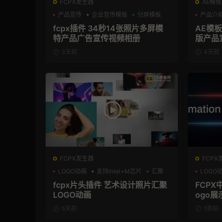
FCPX发生器
AE模板
产品宣传
企业宣传模板
分屏模板
产品介
fcpx插件 34秒14张照片多屏模
AE模
特产品广告宣传视频相册
版产品
3天前
4天前
FCPX发生器
FCPX
LOGO动画
支持Intel+M芯片
汇聚
LOGO
支持Int
fcpx片头插件 艺术设计照片汇聚
FCPX
LOGO动画
ogo展
5天前
1周前