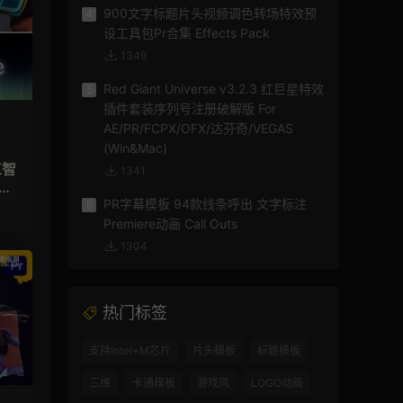
900文字标题片头视频调色转场特效预
4
设工具包Pr合集 Effects Pack
1349
Red Giant Universe v3.2.3 红巨星特效
5
插件套装序列号注册破解版 For
AE/PR/FCPX/OFX/达芬奇/VEGAS
(Win&Mac)
1341
视
PR字幕模板 94款线条呼出 文字标注
6
Premiere动画 Call Outs
1304
热门标签
支持Intel+M芯片
片头模板
标题模板
三维
卡通模板
游戏风
LOGO动画