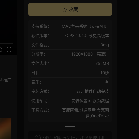
收藏
支持系统：
MAC苹果系统（支持M1）
软件版本：
FCPX 10.4.5 或更高版本
文件格式：
Dmg
分辨率：
1920×1080（高清）
文件大小：
755MB
时长：
10秒
推广
音乐：
有
安装方式：
双击插件自动安装
使用帮助：
安装位置图,视频教程
下载方式：
百度网盘,城通网盘,夸克网
盘,OneDrive
①下载后如解压失败，建议您使用相