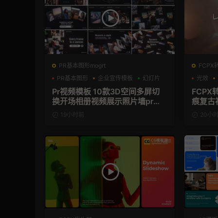
PR基本图形mogrt
FCPX
PR基本图形
企业宣传模板
幻灯片
光效
Pr视频模板 10款3D空间多屏切
FCPX
换开场相册视频展示照片墙pr模
痕复古
板
19小时前
20小