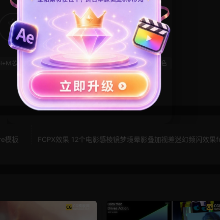
1
0
el+M芯片
晚会
片头模板
粒子特效
金属
金色
re模板
FCPX效果 12个电影感棱镜梦境晕影叠加视差迷幻频闪效果f