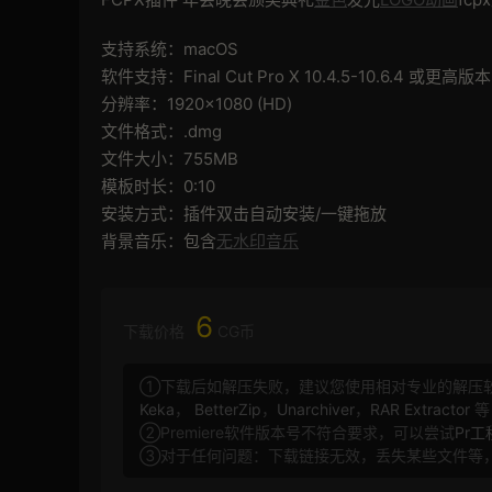
支持系统：macOS
软件支持：Final Cut Pro X 10.4.5-10.6.4 或更
分辨率：1920×1080 (HD)
文件格式：.dmg
文件大小：755MB
模板时长：0:10
安装方式：插件双击自动安装/一键拖放
背景音乐：包含
无水印音乐
6
下载价格
CG币
①下载后如解压失败，建议您使用相对专业的解压
Keka
，
BetterZip
，
Unarchiver
，
RAR Extractor
等
②Premiere软件版本号不符合要求，可以尝试
Pr
③对于任何问题：下载链接无效，丢失某些文件等