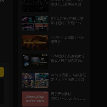
物理公式数字符号图标
mg图形动画
6个荧光梦幻霓虹风电
影标题片头片尾fcpx插
件
1900+电影氛围SFX转
场音效
12种放映机切换照片轮
播放大展示画面转场动
画AE模板
AE转场模板 拼贴风撕纸
定格人物抠像描边过渡
音乐音效素材：
3000+Motion Array 影
片配乐音效素材库