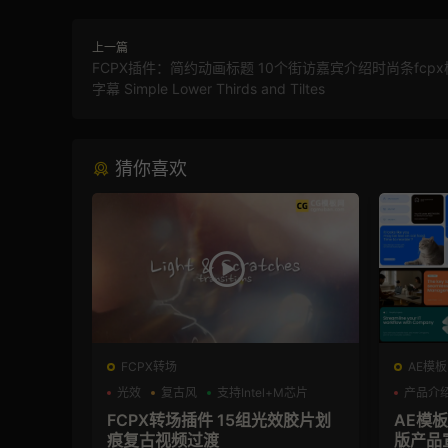
上一篇
FCPX插件：简约动画标题 10个街访嘉宾介绍时尚条fcp
字幕 Simple Lower Thirds and Tiltes
猜你喜欢
FCPX转场
AE模板
光效
复古风
支持Intel+M芯片
产品介
FCPX转场插件 15组光效胶片划
AE模
痕复古视频过渡
版产品