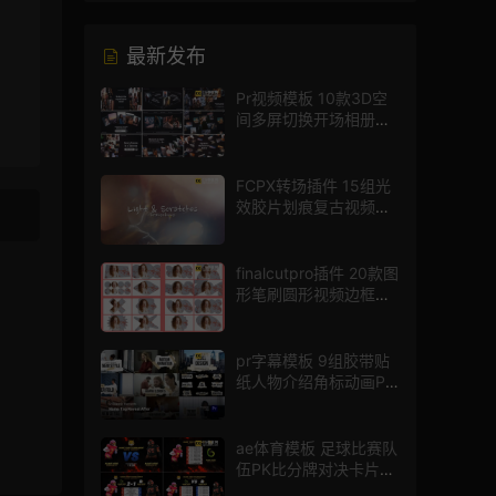
最新发布
Pr视频模板 10款3D空
间多屏切换开场相册视
频展示照片墙pr模板
FCPX转场插件 15组光
效胶片划痕复古视频过
渡
finalcutpro插件 20款图
形笔刷圆形视频边框遮
罩fcpx片头插件
pr字幕模板 9组胶带贴
纸人物介绍角标动画PR
模版
ae体育模板 足球比赛队
伍PK比分牌对决卡片球
员介绍宣传视频AE模板