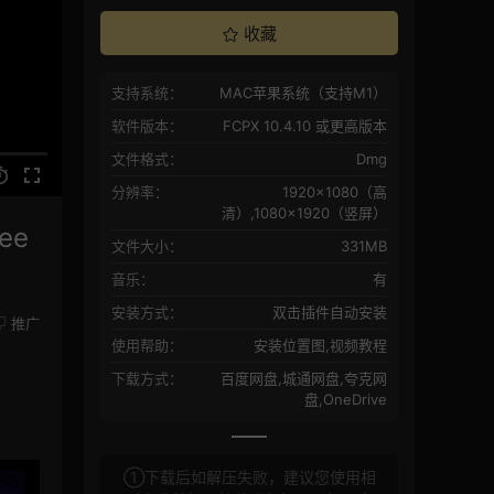
收藏
支持系统：
MAC苹果系统（支持M1）
软件版本：
FCPX 10.4.10 或更高版本
文件格式：
Dmg
分辨率：
1920×1080（高
清）,1080×1920（竖屏）
ee
文件大小：
331MB
音乐：
有
安装方式：
双击插件自动安装
推广
使用帮助：
安装位置图,视频教程
下载方式：
百度网盘,城通网盘,夸克网
盘,OneDrive
①下载后如解压失败，建议您使用相