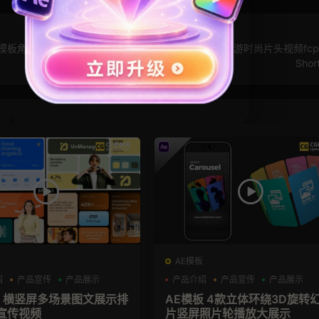
x模板角标
FCPX插件：快闪简约新闻模板 VLOG旅游时尚片头视频fc
Short
AE模板
绍
产品宣传
产品展示
产品介绍
产品宣传
产品展示
板 横竖屏多场景图文展示排
AE模板 4款立体环绕3D旋转
宣传视频
片竖屏照片轮播放大展示