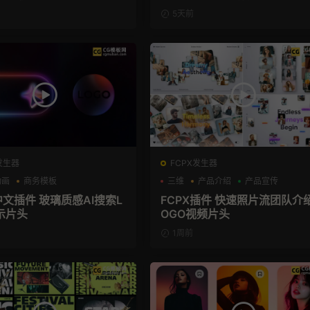
5天前
发生器
FCPX发生器
动画
商务模板
三维
产品介绍
产品宣传
el+M芯片
中文插件 玻璃质感AI搜索L
FCPX插件 快速照片流团队介
示片头
OGO视频片头
1周前