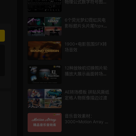
物理公式数字符号图标
mg图形动画
6个荧光梦幻霓虹风电
影标题片头片尾fcpx插
件
1900+电影氛围SFX转
场音效
12种放映机切换照片轮
播放大展示画面转场动
画AE模板
AE转场模板 拼贴风撕纸
定格人物抠像描边过渡
音乐音效素材：
3000+Motion Array 影
片配乐音效素材库