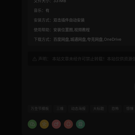
文件大小：
331MB
音乐：
有
安装方式：
双击插件自动安装
使用帮助：
安装位置图,视频教程
下载方式：
百度网盘,城通网盘,夸克网盘,OneDrive
声明： 本站文章未经许可禁止转载！本站仅供资源
万圣节模板
三维
动态海报
大标题
恐怖
惊悚