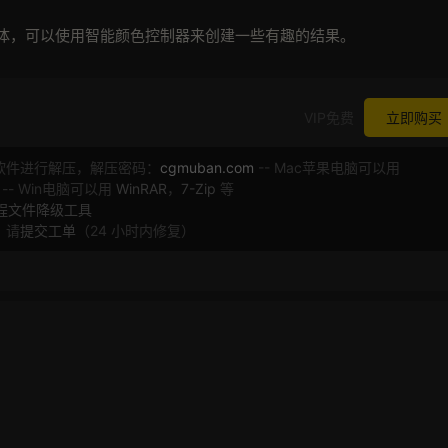
文字体，可以使用智能颜色控制器来创建一些有趣的结果。
VIP免费
立即购买
软件进行解压，解压密码：
cgmuban.com
-- Mac苹果电脑可以用
 -- Win电脑可以用
WinRAR
，
7-Zip
等
工程文件降级工具
，请
提交工单
（24 小时内修复）