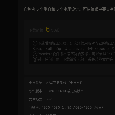
它包含 3 个垂直和 3 个水平设计。可以编辑中英
6
下载价格
CG币
①下载后如解压失败，建议您使用相对专业的解压
Keka
，
BetterZip
，
Unarchiver
，
RAR Extractor
等
②Premiere软件版本号不符合要求，可以尝试
Pr
③对于任何问题：下载链接无效，丢失某些文件等
支持系统：
MAC苹果系统（支持M1）
软件版本：
FCPX 10.4.10 或更高版本
文件格式：
Dmg
分辨率：
1920×1080（高清）,1080×1920（竖屏）