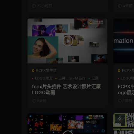
22小时前
4天前
FCPX发生器
FCPX
LOGO动画
支持Intel+M芯片
汇聚
LOGO
支持Int
fcpx片头插件 艺术设计照片汇聚
FCPX
LOGO动画
ogo展
5天前
1周前