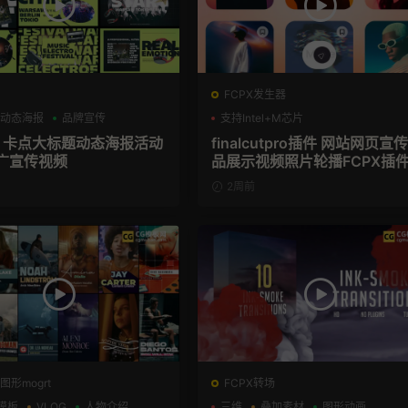
FCPX发生器
动态海报
品牌宣传
支持Intel+M芯片
板 卡点大标题动态海报活动
finalcutpro插件 网站网页宣
广宣传视频
品展示视频照片轮播FCPX插
2周前
图形mogrt
FCPX转场
模板
VLOG
人物介绍
三维
叠加素材
图形动画