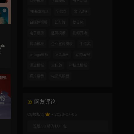
商务模板
字幕模板
节日活动
PR基本图形
字幕条
文字动画
自媒体模板
幻灯片
复古风
电子相册
竖屏模板
视频开场
转场模板
企业宣传模板
手绘风
传产
件
pr logo模板
MG动画
动态海报
潮流模板
大标题
科技风模板
照片展示
电影风模板
网友评论
CG模板网
• 2026-07-05
这是 33 格的 LUT 包