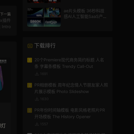
ae片头模板 36秒科技
下一篇
感AI人工智能SaaS产品
px插件
图文数据展示宣传视频
 Intro
AE模板
下载排行
20个Premiere现代商务简约标题 人名
1
条 字幕条模板 Trendy Call-Out
1691
PR相册模板 周年纪念情人节朋友家人照
2
片展示模板 Photo Slideshow
1630
PR年份时间轴模板 电影风格老照片PR
3
开场模板 The History Opener
1557
幻灯