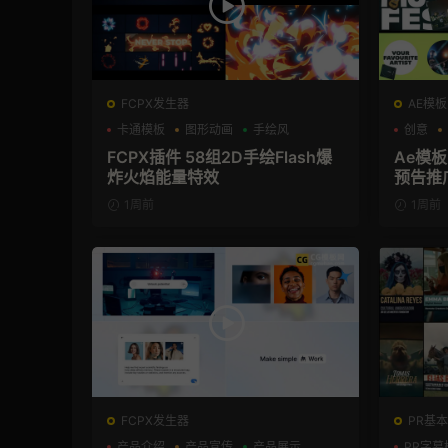
FCPX发生器
AE模板
卡通模板
图形动画
手绘风
创意
FCPX插件 58组2D手绘Flash爆
Ae模
炸火焰能量特效
预告推
1周前
1周前
FCPX发生器
PR基本
产品介绍
产品宣传
产品展示
PR字幕