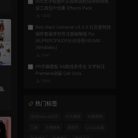
900文字标题片头视频调色转场特效预
4
设工具包Pr合集 Effects Pack
1349
Red Giant Universe v3.2.3 红巨星特效
5
插件套装序列号注册破解版 For
AE/PR/FCPX/OFX/达芬奇/VEGAS
(Win&Mac)
1341
PR字幕模板 94款线条呼出 文字标注
6
Premiere动画 Call Outs
1304
绍L
热门标签
支持Intel+M芯片
片头模板
标题模板
三维
卡通模板
游戏风
LOGO动画