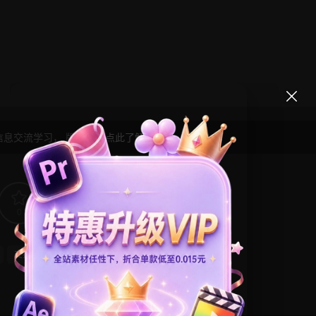
信息交流学习， 版权说明
点此了解
！
0
0
支持Intel+M芯片
短视频
竖屏模板
节日活动