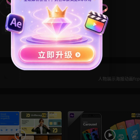
4
0
数据
人物展示海报动画fcp