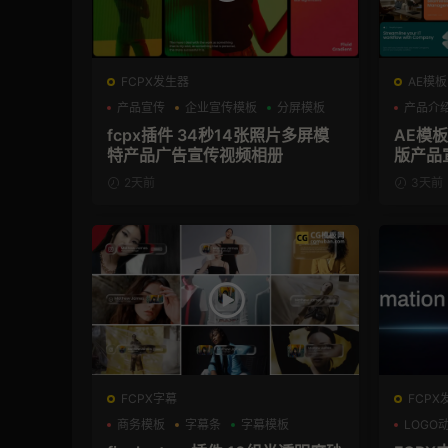
FCPX发生器
AE模板
产品宣传
企业宣传模板
分屏模板
产品介
fcpx插件 34秒14张照片多屏模
AE模
特产品广告宣传视频相册
版产品
2天前
3天前
FCPX字幕
FCPX
商务模板
字幕条
字幕模板
LOGO
支持Int