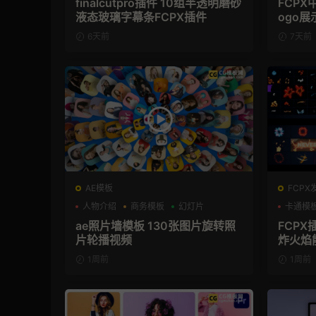
finalcutpro插件 10组半透明磨砂
FCPX
液态玻璃字幕条FCPX插件
ogo展
6天前
7天前
AE模板
FCPX
人物介绍
商务模板
幻灯片
卡通模
ae照片墙模板 130张图片旋转照
FCPX
片轮播视频
炸火焰
1周前
1周前