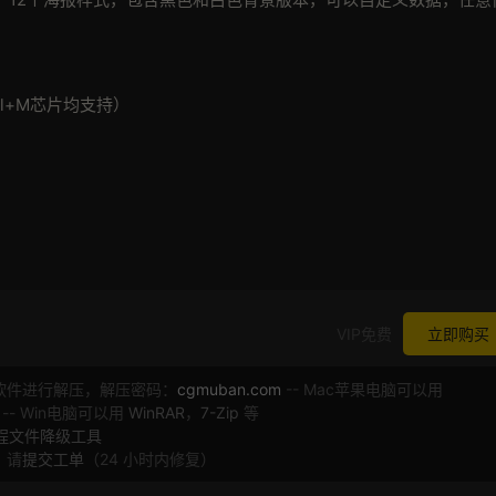
ntel+M芯片均支持）
VIP免费
立即购买
软件进行解压，解压密码：
cgmuban.com
-- Mac苹果电脑可以用
 -- Win电脑可以用
WinRAR
，
7-Zip
等
工程文件降级工具
，请
提交工单
（24 小时内修复）