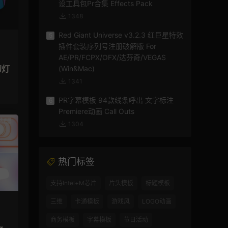
设工具包Pr合集 Effects Pack
1348
Red Giant Universe v3.2.3 红巨星特效
5
插件套装序列号注册破解版 For
AE/PR/FCPX/OFX/达芬奇/VEGAS
幻灯
(Win&Mac)
1341
PR字幕模板 94款线条呼出 文字标注
6
Premiere动画 Call Outs
1304
热门标签
支持Intel+M芯片
片头模板
标题模板
三维
卡通模板
游戏风
LOGO动画
商务模板
字幕模板
节日活动