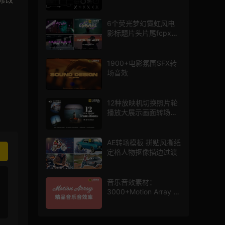
mg图形动画
6个荧光梦幻霓虹风电
影标题片头片尾fcpx插
件
1900+电影氛围SFX转
场音效
12种放映机切换照片轮
播放大展示画面转场动
画AE模板
AE转场模板 拼贴风撕纸
定格人物抠像描边过渡
音乐音效素材：
3000+Motion Array 影
片配乐音效素材库