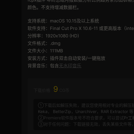
颜色。不支持增减数据栏。
支持系统：macOS 10.15及以上系统
软件支持：Final Cut Pro X 10.6-11 或更高版本（i
分辨率：1920x1080 (HD)
文件格式：.dmg
文件大小：111MB
安装方式：插件双击自动安装/一键拖放
背景音乐：包含
无水印音乐
9
下载价格
CG币
①下载后如解压失败，建议您使用相对专业的解压
Keka
，
BetterZip
，
Unarchiver
，
RAR Extractor
等
②Premiere软件版本号不符合要求，可以尝试
Pr
③对于任何问题：下载链接无效，丢失某些文件等