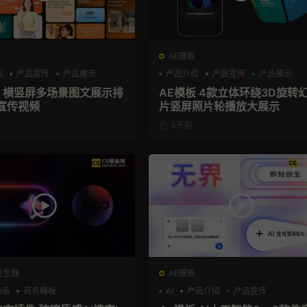
AE模板
绍
产品宣传
产品展示
产品介绍
产品宣传
产品展示
板 横竖屏多场景图文展示排
AE模板 4款立体环绕3D旋转
宣传视频
片竖屏照片轮播放大展示
4天前
发生器
AE模板
动画
商务模板
AI
产品介绍
产品宣传
el+M芯片