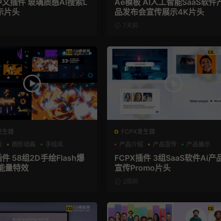
中文插件 玻璃质感AI搜索L
Ae模板 AI人工智能SaaS软件
示片头
品发布会宣传展示4K片头
7天前
发生器
FCPX发生器
板
图形动画
手绘风
产品介绍
产品宣传
产品展示
插件 58组2D手绘Flash爆
FCPX插件 3组SaaS软件Ai产
能量特效
宣传Promo片头
2周前