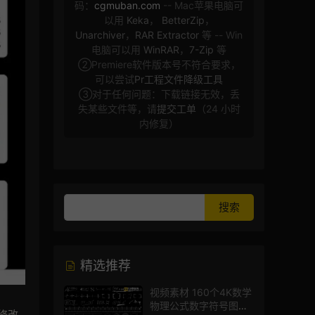
码：
cgmuban.com
-- Mac苹果电脑可
以用
Keka
，
BetterZip
，
Unarchiver
，
RAR Extractor
等 -- Win
电脑可以用
WinRAR
，
7-Zip
等
②Premiere软件版本号不符合要求，
可以尝试
Pr工程文件降级工具
③对于任何问题：下载链接无效，丢
失某些文件等，请
提交工单
（24 小时
内修复）
精选推荐
视频素材 160个4K数学
物理公式数字符号图标
修改