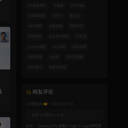
产
PR基本图形
字幕条
文字动画
自媒体模板
幻灯片
复古风
电子相册
竖屏模板
视频开场
转场模板
企业宣传模板
手绘风
pr logo模板
MG动画
动态海报
潮流模板
大标题
科技风模板
照片展示
电影风模板
品
网友评论
CG模板网
• 2026-07-05
这是 33 格的 LUT 包
来源：
Canon LUTs 佳能C-Log2 C-Log3转阿莱