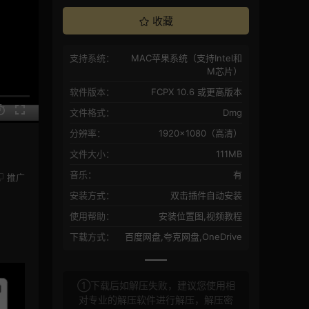
收藏
支持系统：
MAC苹果系统（支持Intel和
M芯片）
软件版本：
FCPX 10.6 或更高版本
文件格式：
Dmg
分辨率：
1920×1080（高清）
文件大小：
111MB
音乐：
有
推广
安装方式：
双击插件自动安装
使用帮助：
安装位置图,视频教程
下载方式：
百度网盘,夸克网盘,OneDrive
①下载后如解压失败，建议您使用相
对专业的解压软件进行解压，解压密