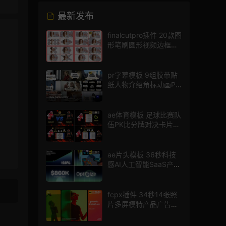
最新发布
finalcutpro插件 20款图
形笔刷圆形视频边框遮
罩fcpx片头插件
pr字幕模板 9组胶带贴
纸人物介绍角标动画PR
模版
ae体育模板 足球比赛队
伍PK比分牌对决卡片球
员介绍宣传视频AE模板
ae片头模板 36秒科技
感AI人工智能SaaS产品
图文数据展示宣传视频
AE模板
fcpx插件 34秒14张照
片多屏模特产品广告宣
传视频相册