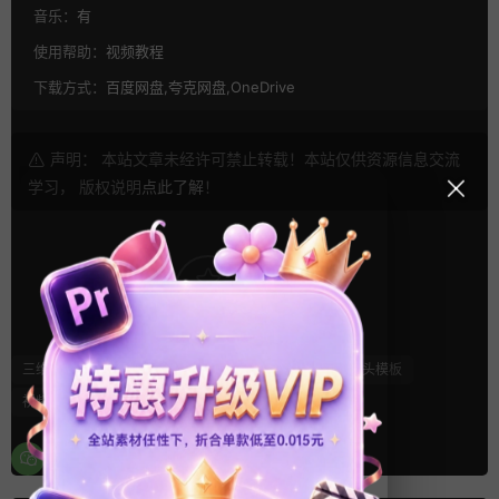
音乐：
有
使用帮助：
视频教程
下载方式：
百度网盘,夸克网盘,OneDrive
声明： 本站文章未经许可禁止转载！本站仅供资源信息交流
学习， 版权说明
点此了解
！
9
0
三维
创意
卡通模板
复古风
游戏风
片头模板
视频开场
魔法