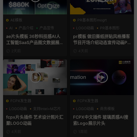
AE模板
PR基本图形mogrt
AI
产品介绍
产品宣传
LOGO动画
PR基本图形
复古风
ae片头模板 36秒科技感AI人
pr模板 做旧撕纸拼贴风格播客
工智能SaaS产品图文数据展示
节目开场介绍动态宣传动画PR
宣传视频AE模板
模版
2天前
4天前
FCPX发生器
FCPX发生器
LOGO动画
支持Intel+M芯片
LOGO动画
商务模板
汇聚
支持Intel+M芯片
fcpx片头插件 艺术设计照片汇
FCPX中文插件 玻璃质感AI搜
聚LOGO动画
索Logo展示片头
4天前
1周前