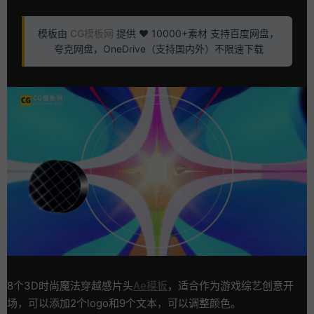
模板由
CG模板网
提供 ❤️ 10000+素材 支持百度网盘，
夸克网盘，OneDrive（支持国内外）不限速下载
8个3D时尚魔法穿越感片头
Ae模板
，适合作为游戏综艺创意开
场，可以添加2个logo和9个文本，可以调整颜色。