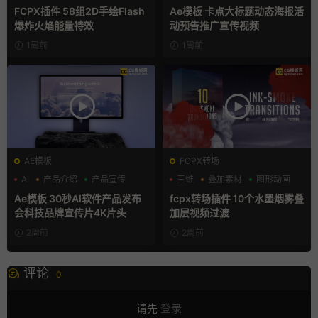
手绘风
FCPX插件 58组2D手绘Flash
Ae模板 卡点大标题动态海报活
爆炸火焰能量特效
动预告推广宣传视频
1周前
1周前
AE模板
FCPX转场
AI
产品介绍
产品宣传
三维
叠加素材
图形动画
Ae模板 30秒AI软件产品发布
fcpx转场插件 10个水墨烟雾叠
会科技品牌宣传片4K片头
加层视频过渡
2周前
2周前
评论
0
请先
登录