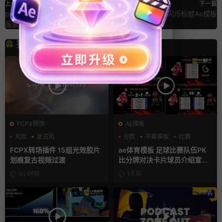
上一篇
下一篇
pr手机界面模板 半透明动态UI动
8 bit 科技感故障闪烁标题Ae模板
画素材
猜你喜欢
FCPX转场
AE模板
光效
复古风
分数
字幕模板
比赛
支持Intel+M芯片
FCPX转场插件 15组光效胶片
ae体育模板 足球比赛队伍PK
划痕复古视频过渡
比分牌对决卡片球员介绍宣传
视频AE模板
6小时前
1天前