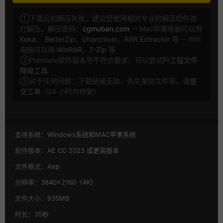
①下载后如解压失败，建议您使用相对专业的解压软件进
行解压，解压密码：
cgmuban.com
-- Mac苹果电脑可以用
Keka
，
BetterZip
，
Unarchiver
，
RAR Extractor
等 -- Win
电脑可以用
WinRAR
，
7-Zip
等
②Premiere软件版本号不符合要求，可以尝试
Pr工程文件
降级工具
③对于任何问题：下载链接无效，丢失某些文件等，请
提
交工单
（24 小时内修复）
支持系统：
Windows系统和MAC苹果系统
软件版本：
AE CC 2023 或更高版本
文件格式：
Aep
分辨率：
3840×2160（4K）
文件大小：
935MB
时长：
35秒