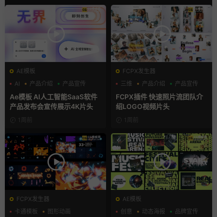
AE模板
FCPX发生器
AI
产品介绍
产品宣传
三维
产品介绍
产品宣传
Ae模板 AI人工智能SaaS软件
FCPX插件 快速照片流团队介
产品发布会宣传展示4K片头
绍LOGO视频片头
1周前
1周前
FCPX发生器
AE模板
卡通模板
图形动画
创意
动态海报
品牌宣传