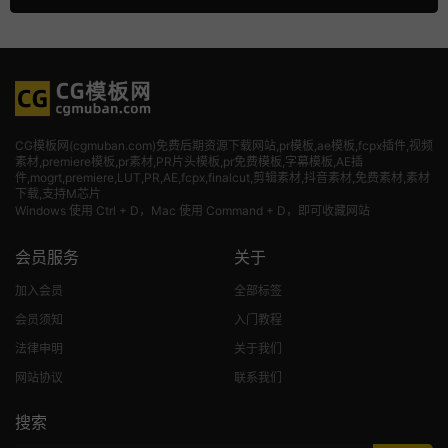
CG模板网(cgmuban.com)免费后期资源下载网站,pr模板,ae模板,fcpx插件,视频
素材
,premiere模板,pr素材,PR片头模板,pr免费模板,字幕模板,AE插
件,mogrt,premiere,LUT,PR,AE,fcpx,finalcut,剪辑素材,抖音素材,免费素材,素材
下载,支持M芯片
Windows 使用 Ctrl + D，Mac 使用 Command + D，即可收藏网站
会员服务
关于
加入会员
全部标签
会员须知
入门教程
法律申明
关于我们
网站协议
联系我们
搜索