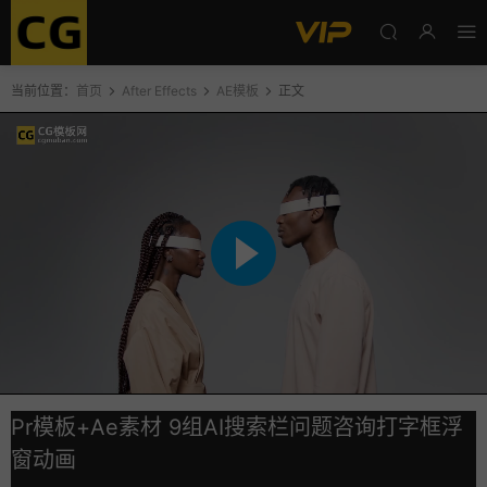
当前位置：
首页
After Effects
AE模板
正文
Pr模板+Ae素材 9组AI搜索栏问题咨询打字框浮
窗动画