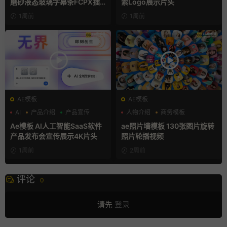
磨砂液态玻璃字幕条FCPX插
索Logo展示片头
件
1周前
1周前
AE模板
AE模板
AI
产品介绍
产品宣传
人物介绍
商务模板
幻灯片
Ae模板 AI人工智能SaaS软件
ae照片墙模板 130张图片旋转
产品发布会宣传展示4K片头
照片轮播视频
1周前
2周前
评论
0
请先
登录