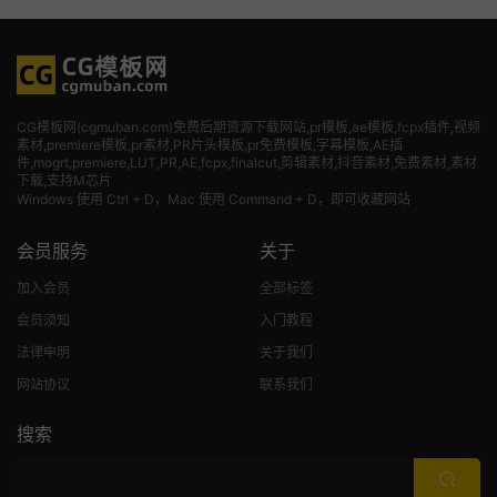
CG模板网(cgmuban.com)免费后期资源下载网站,pr模板,ae模板,fcpx插件,视频
素材
,premiere模板,pr素材,PR片头模板,pr免费模板,字幕模板,AE插
件,mogrt,premiere,LUT,PR,AE,fcpx,finalcut,剪辑素材,抖音素材,免费素材,素材
下载,支持M芯片
Windows 使用 Ctrl + D，Mac 使用 Command + D，即可收藏网站
会员服务
关于
加入会员
全部标签
会员须知
入门教程
法律申明
关于我们
网站协议
联系我们
搜索