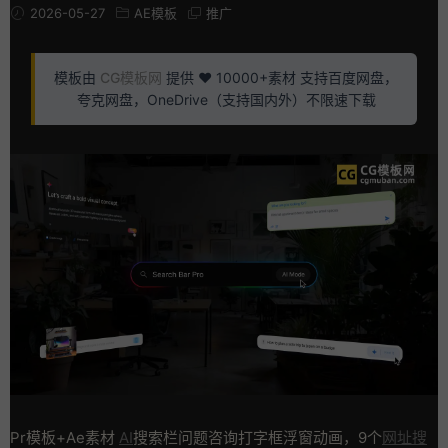
2026-05-27
AE模板
推广
模板由
CG模板网
提供 ❤️ 10000+素材 支持百度网盘，
夸克网盘，OneDrive（支持国内外）不限速下载
Pr模板+Ae素材
AI
搜索栏问题咨询打字框浮窗动画，9个
网址搜