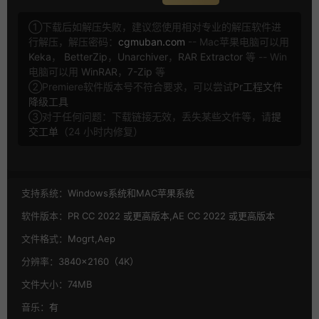
①下载后如解压失败，建议您使用相对专业的解压软件进
行解压，解压密码：
cgmuban.com
-- Mac苹果电脑可以用
Keka
，
BetterZip
，
Unarchiver
，
RAR Extractor
等 -- Win
电脑可以用
WinRAR
，
7-Zip
等
②Premiere软件版本号不符合要求，可以尝试
Pr工程文件
降级工具
③对于任何问题：下载链接无效，丢失某些文件等，请
提
交工单
（24 小时内修复）
支持系统：
Windows系统和MAC苹果系统
软件版本：
PR CC 2022 或更高版本,AE CC 2022 或更高版本
文件格式：
Mogrt,Aep
分辨率：
3840×2160（4K）
文件大小：
74MB
音乐：
有