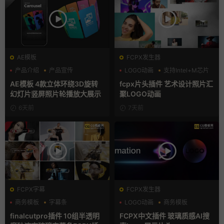
AE模板
FCPX发生器
产品介绍
产品宣传
LOGO动画
支持Intel+M芯片
产品展示
汇聚
AE模板 4款立体环绕3D旋转
fcpx片头插件 艺术设计照片汇
幻灯片竖屏照片轮播放大展示
聚LOGO动画
6天前
7天前
FCPX字幕
FCPX发生器
商务模板
字幕条
LOGO动画
商务模板
字幕模板
支持Intel+M芯片
finalcutpro插件 10组半透明
FCPX中文插件 玻璃质感AI搜