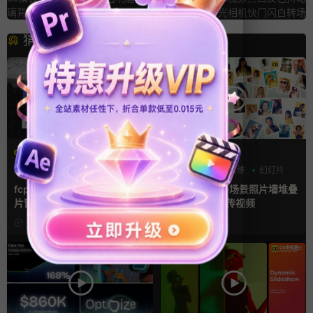
璃背景虚化标题排版
闪光相机快门闪白转场
猜你喜欢
FCPX字幕
AE模板
字幕模板
弹窗
文字动画
LOGO动画
三维
幻灯片
fcpx插件 9组高光标注文字卡
ae相册模板 多场景照片墙堆叠
片窗口小组件浮窗
画廊幻灯片宣传视频
15小时前
2天前