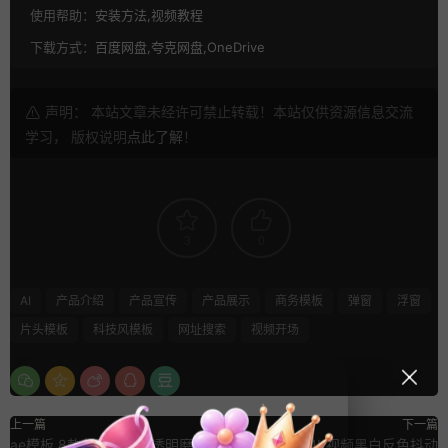
使用帮助：
安装方法,视频教程
下载方式：
百度网盘,夸克网盘,OneDrive
声明： 本站文章未经许可禁止转载！本站仅供资源信息交流
学习， 版权说明
点此了解
！
3
0
AI
产品介绍
产品宣传
产品展示
商务模板
弹窗
浮窗
片头模板
科技风模板
网址搜索
视频开场
上一篇
下一篇
ae模板 8款创意广告半透明磨砂玻
Pr预设 12组4K视频黑白反色抖动