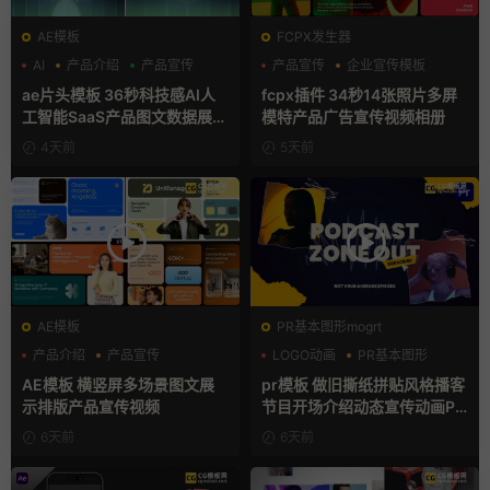
AE模板
FCPX发生器
AI
产品介绍
产品宣传
产品宣传
企业宣传模板
分屏模板
ae片头模板 36秒科技感AI人
fcpx插件 34秒14张照片多屏
工智能SaaS产品图文数据展示
模特产品广告宣传视频相册
宣传视频AE模板
4天前
5天前
AE模板
PR基本图形mogrt
产品介绍
产品宣传
LOGO动画
PR基本图形
产品展示
复古风
AE模板 横竖屏多场景图文展
pr模板 做旧撕纸拼贴风格播客
示排版产品宣传视频
节目开场介绍动态宣传动画PR
模版
6天前
6天前