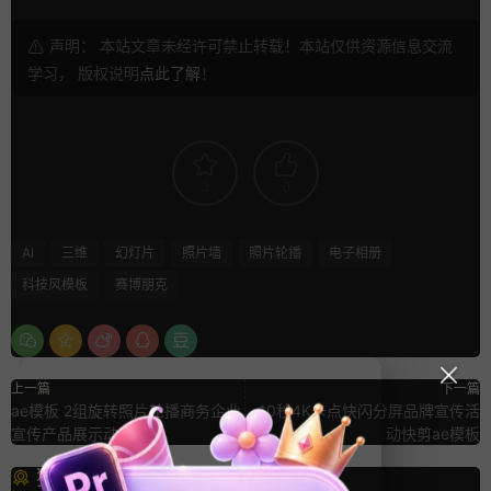
声明： 本站文章未经许可禁止转载！本站仅供资源信息交流
学习， 版权说明
点此了解
！
3
0
AI
三维
幻灯片
照片墙
照片轮播
电子相册
科技风模板
赛博朋克
上一篇
下一篇
ae模板 2组旋转照片轮播商务企业
10秒4K卡点快闪分屏品牌宣传活
宣传产品展示动画
动快剪ae模板
猜你喜欢