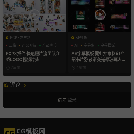
FCPX发生器
AE模板
三维
产品介绍
产品宣传
AI
字幕条
字幕模板
FCPX插件 快速照片流团队介
AE字幕模板 霓虹抽象科幻介
绍LOGO视频片头
绍卡片弥散渐变光晕玻璃人名
条
2周前
2周前
评论
0
请先
登录