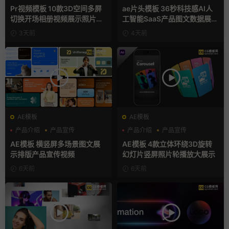
幻灯片
Pr视频模板 10款3D空间多屏
ae片头模板 36秒科技感AI人
切换开场相册视频展示照片墙
工智能SaaS产品图文数据展示
pr模板
宣传视频AE模板
3天前
4天前
AE模板
AE模板
产品介绍
产品宣传
产品介绍
产品宣传
产品展示
产品展示
AE模板 横竖屏多场景图文展
AE模板 4款立体环绕3D旋转
示排版产品宣传视频
幻灯片竖屏照片轮播放大展示
6天前
6天前