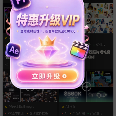
PR基本图形mogrt
AE模板
PR基本图形
三维
倒计时
LOGO动画
三维
幻灯片
pr轮播模板 方屏竖屏4K展示
ae相册模板 多场景照片墙堆叠
倒计时轮播图PR模版
画廊幻灯片宣传视频
14小时前
2天前
PR基本图形mogrt
AE模板
PR基本图形
企业宣传模板
AI
产品介绍
产品宣传