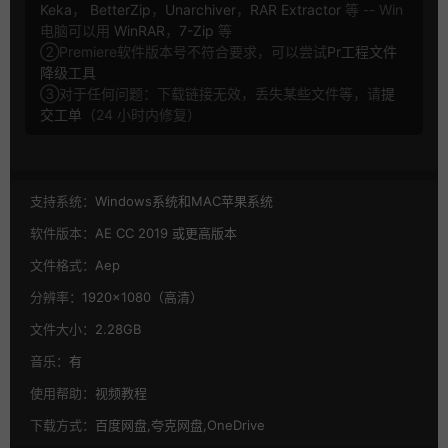
Keka
，
BetterZip
，
Unarchiver
，
RAR Extractor
等 -- Win
电脑可以用
WinRAR
，
7-Zip
等
②Premiere软件版本号不符合要求，可以尝试
Pr工程文件
降级工具
③对于任何问题：下载链接无效，丢失某些文件等，请
提
交工单
（24 小时内修复）
支持系统：
Windows系统和MAC苹果系统
软件版本：
AE CC 2019 或更高版本
文件格式：
Aep
分辨率：
1920×1080（高清）
文件大小：
2.28GB
音乐：
有
使用帮助：
视频教程
下载方式：
百度网盘,夸克网盘,OneDrive