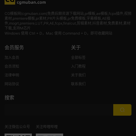
CG模板网(cgmuban.com)免费后期资源下载网站,pr模板,ae模板,fcpx插件,视频
素材
,premiere模板,pr素材,PR片头模板,pr免费模板,字幕模板,AE插
件,mogrt,premiere,LUT,PR,AE,fcpx,finalcut,剪辑素材,抖音素材,免费素材,素材
下载,支持M芯片
Windows 使用 Ctrl + D，Mac 使用 Command + D，即可收藏网站
会员服务
关于
加入会员
全部标签
会员须知
入门教程
法律申明
关于我们
网站协议
联系我们
搜索
关注微信公众号
关注哔哩哔哩