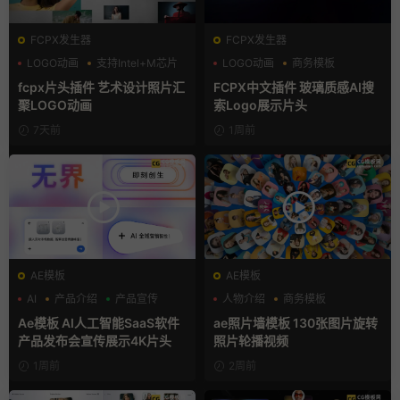
FCPX发生器
FCPX发生器
LOGO动画
支持Intel+M芯片
LOGO动画
商务模板
汇聚
支持Intel+M芯片
fcpx片头插件 艺术设计照片汇
FCPX中文插件 玻璃质感AI搜
聚LOGO动画
索Logo展示片头
7天前
1周前
AE模板
AE模板
AI
产品介绍
产品宣传
人物介绍
商务模板
幻灯片
Ae模板 AI人工智能SaaS软件
ae照片墙模板 130张图片旋转
产品发布会宣传展示4K片头
照片轮播视频
1周前
2周前