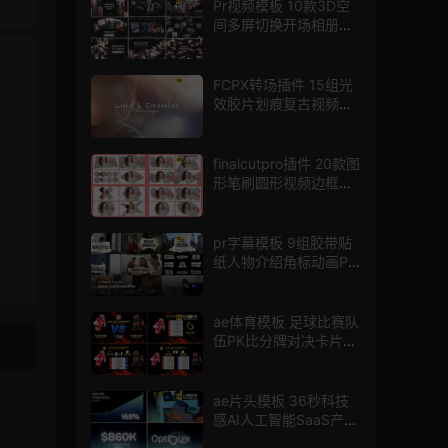
Pr视频模板 10款3D空
间多屏切换开场相册视
频展示照片墙pr模板
FCPX转场插件 15组光
效胶片划痕复古视频过
渡
finalcutpro插件 20款图
形笔刷圆形视频边框遮
罩fcpx片头插件
pr字幕模板 9组胶带贴
纸人物介绍角标动画PR
模版
ae体育模板 足球比赛队
伍PK比分牌对决卡片球
员介绍宣传视频AE模板
ae片头模板 36秒科技
感AI人工智能SaaS产品
图文数据展示宣传视频