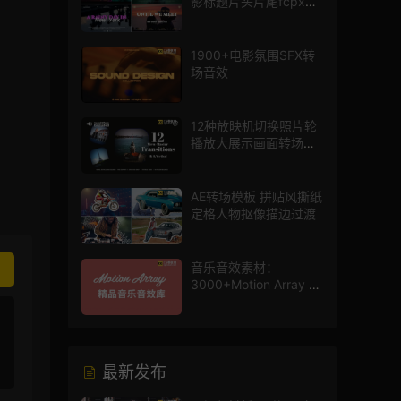
影标题片头片尾fcpx插
件
1900+电影氛围SFX转
场音效
12种放映机切换照片轮
播放大展示画面转场动
画AE模板
AE转场模板 拼贴风撕纸
定格人物抠像描边过渡
音乐音效素材：
3000+Motion Array 影
片配乐音效素材库
最新发布