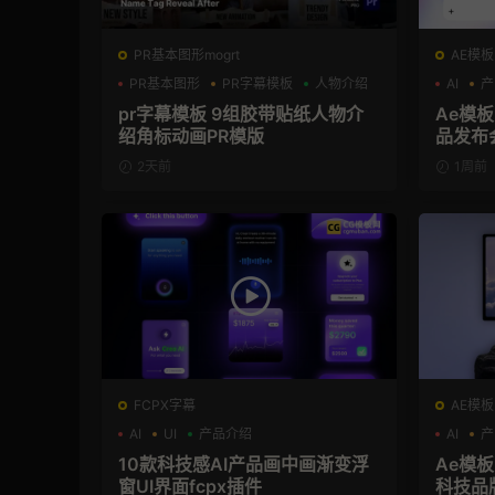
PR基本图形mogrt
AE模板
PR基本图形
PR字幕模板
人物介绍
AI
产
pr字幕模板 9组胶带贴纸人物介
Ae模板
绍角标动画PR模版
品发布
2天前
1周前
FCPX字幕
AE模板
AI
UI
产品介绍
AI
产
10款科技感AI产品画中画渐变浮
Ae模板
窗UI界面fcpx插件
科技品