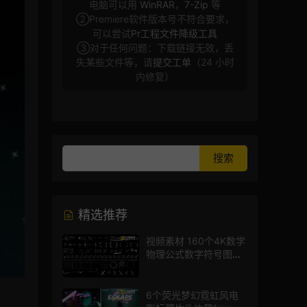
电脑可以用
WinRAR
，
7-Zip
等
②Premiere软件版本号不符合要求，
可以尝试
Pr工程文件降级工具
③对于任何问题：下载链接无效，丢
失某些文件等，请
提交工单
（24 小时
内修复）
精选推荐
视频素材 160个4K数学
物理公式数字符号图标
mg图形动画
6个荧光梦幻霓虹风电