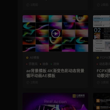
2周前
2周前
AE模板
FCPX
弥散风
抽象
流体
动态歌
ae背景模板 4K渐变色彩动态背景
FCP
循环动画AE模板
动歌词
2周前
3周前