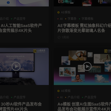
AE模板
品介绍
产品宣传
AI
字幕条
字幕模板
 AI人工智能SaaS软件产
AE字幕模板 霓虹抽象科幻介
会宣传展示4K片头
片弥散渐变光晕玻璃人名条
1周前
AE模板
品介绍
产品宣传
AI
产品介绍
产品宣传
 30秒AI软件产品发布会
Ae模板 创意AI生图SaaS软件
牌宣传片4K片头
品发布会功能展示宣传片4K片