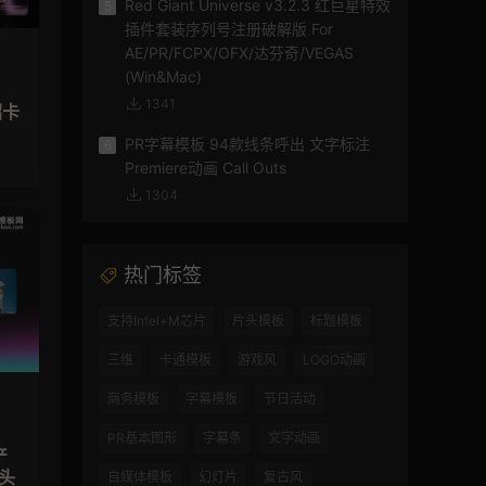
Red Giant Universe v3.2.3 红巨星特效
5
插件套装序列号注册破解版 For
AE/PR/FCPX/OFX/达芬奇/VEGAS
(Win&Mac)
1341
绍卡
PR字幕模板 94款线条呼出 文字标注
6
Premiere动画 Call Outs
1304
热门标签
支持Intel+M芯片
片头模板
标题模板
三维
卡通模板
游戏风
LOGO动画
商务模板
字幕模板
节日活动
PR基本图形
字幕条
文字动画
产
头
自媒体模板
幻灯片
复古风