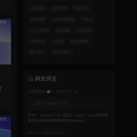
电子相册
竖屏模板
视频开场
转场模板
企业宣传模板
手绘风
pr logo模板
MG动画
动态海报
潮流模板
大标题
科技风模板
照片展示
电影风模板
网友评论
片
CG模板网
• 2026-07-05
这是 33 格的 LUT 包
来源：
Canon LUTs 佳能C-Log2 C-Log3转阿莱
胶片色彩商业调色预设包 Phantom
Ryun • 2026-07-04