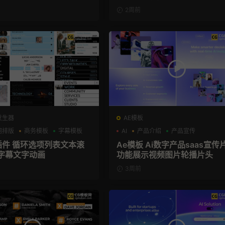
2周前
发生器
AE模板
词排版
商务模板
字幕模板
AI
产品介绍
产品宣传
X插件 循环选项列表文本滚
Ae模板 Ai数字产品saas宣传
字幕文字动画
功能展示视频图片轮播片头
3周前