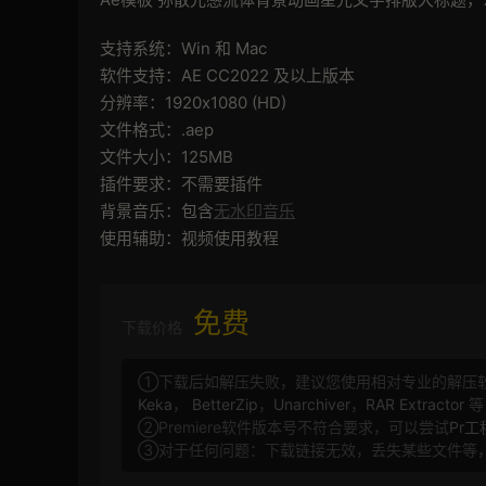
支持系统：Win 和 Mac
软件支持：AE CC2022 及以上版本
分辨率：1920x1080 (HD)
文件格式：.aep
文件大小：125MB
插件要求：不需要插件
背景音乐：包含
无水印音乐
使用辅助：视频使用教程
免费
下载价格
①下载后如解压失败，建议您使用相对专业的解压
Keka
，
BetterZip
，
Unarchiver
，
RAR Extractor
等
②Premiere软件版本号不符合要求，可以尝试
Pr
③对于任何问题：下载链接无效，丢失某些文件等