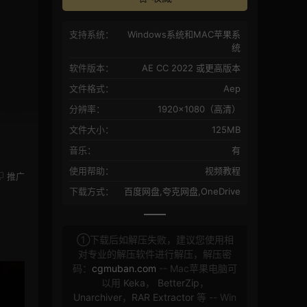
支持系统：
Windows系统和MAC苹果系
统
软件版本：
AE CC 2022 或更高版本
文件格式：
Aep
分辨率：
1920×1080（高清）
文件大小：
125MB
音乐：
有
使用帮助：
视频教程
推广
下载方式：
百度网盘,夸克网盘,OneDrive
①下载后如解压失败，建议您使用相
对专业的解压软件进行解压，解压密
码：
cgmuban.com
-- Mac苹果电脑可
以用
Keka
，
BetterZip
，
Unarchiver
，
RAR Extractor
等 -- Win