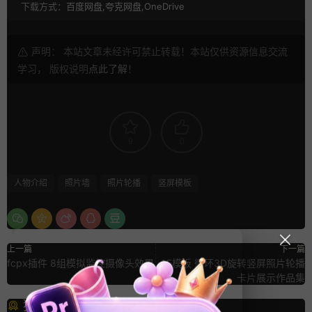
下载方式：
百度网盘,夸克网盘,OneDrive
声明： 本站文章未经许可禁止转载！本站仅供资源信息交流
学习， 版权说明
点此了解
！
9
0
人物介绍
照片墙
照片轮播
竖屏模板
上一篇
下一篇
fcpx插件 8组模拟监控摄像头效果
AE模板 循环3D旋转竖屏照片轮播
卡片展示作品集
猜你喜欢