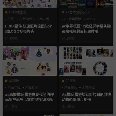
FCPX发生器
PR基本图形mogrt
三维
产品介绍
产品宣传
PR字幕模板
VLOG
人物介绍
FCPX插件 快速照片流团队介
pr字幕模板 12款竖屏字幕条动
绍LOGO视频片头
画短视频封面标题排版
1周前
2周前
AE模板
AE模板
产品介绍
产品宣传
产品展示
人物介绍
产品展示
团队介绍
ae轮播模板 横竖屏现代简约作
Ae模板 横竖版幻灯片圆形弧线
品集产品展示宣传视频AE模板
动态轮播照片相册
2周前
2周前