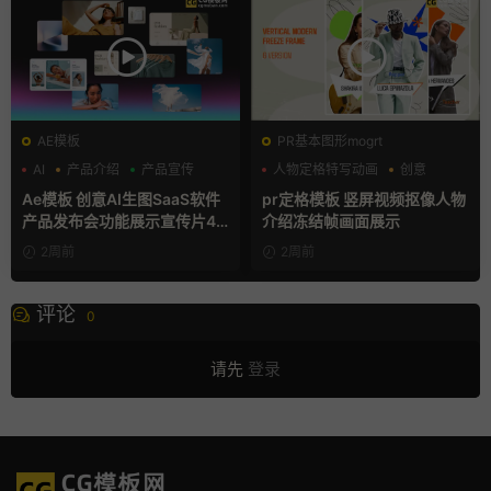
AE模板
PR基本图形mogrt
AI
产品介绍
产品宣传
人物定格特写动画
创意
动态海报
Ae模板 创意AI生图SaaS软件
pr定格模板 竖屏视频抠像人物
产品发布会功能展示宣传片4K
介绍冻结帧画面展示
片头
2周前
2周前
评论
0
请先
登录