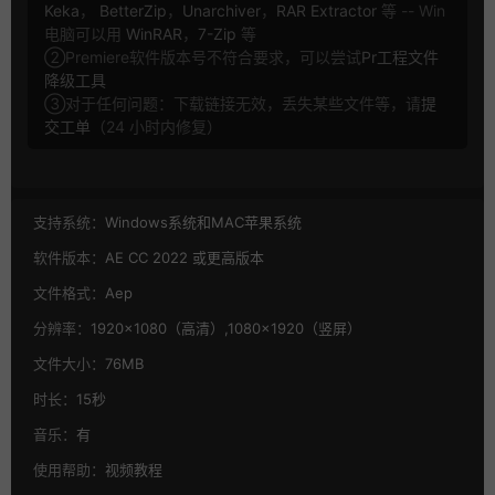
Keka
，
BetterZip
，
Unarchiver
，
RAR Extractor
等 -- Win
电脑可以用
WinRAR
，
7-Zip
等
②Premiere软件版本号不符合要求，可以尝试
Pr工程文件
降级工具
③对于任何问题：下载链接无效，丢失某些文件等，请
提
交工单
（24 小时内修复）
支持系统：
Windows系统和MAC苹果系统
软件版本：
AE CC 2022 或更高版本
文件格式：
Aep
分辨率：
1920×1080（高清）,1080×1920（竖屏）
文件大小：
76MB
时长：
15秒
音乐：
有
使用帮助：
视频教程