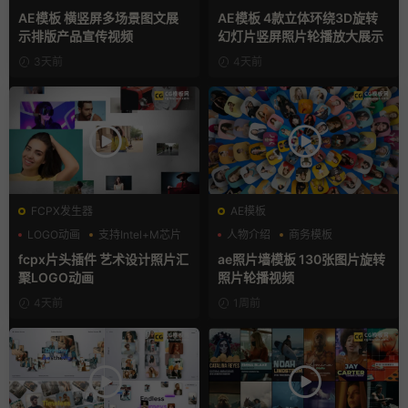
产品展示
产品展示
AE模板 横竖屏多场景图文展
AE模板 4款立体环绕3D旋转
示排版产品宣传视频
幻灯片竖屏照片轮播放大展示
3天前
4天前
FCPX发生器
AE模板
LOGO动画
支持Intel+M芯片
人物介绍
商务模板
汇聚
幻灯片
fcpx片头插件 艺术设计照片汇
ae照片墙模板 130张图片旋转
聚LOGO动画
照片轮播视频
4天前
1周前