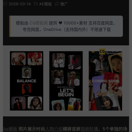
2026-03-14
AE模板
推广
模板由
CG模板网
提供 ❤️ 10000+素材 支持百度网盘，
夸克网盘，OneDrive（支持国内外）不限速下载
Ae模板
照片展示时尚
人物介绍
横屏竖屏
相册轮播
，5个单独的场