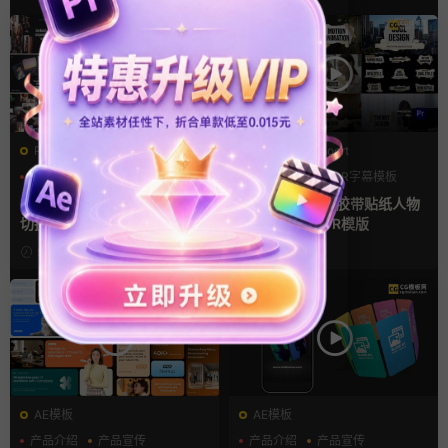
PR基本图形mogrt
PR基本图形mogrt
PR基本图形
企业宣传模板
PR基本图形
PR字幕模板
幻灯片
人物介绍
Pr视频模板 10款3D空间多屏
pr字幕模板 9组胶带贴纸人物
切换开场相册视频展示照片墙
介绍角标动画PR模版
pr模板
9小时前
1天前
AE模板
AE模板
产品介绍
产品宣传
产品介绍
产品宣传