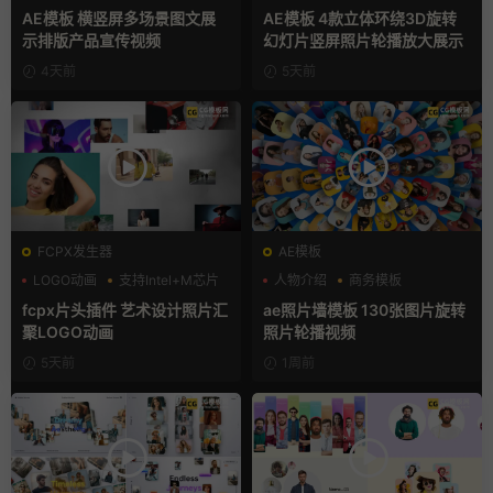
产品展示
产品展示
AE模板 横竖屏多场景图文展
AE模板 4款立体环绕3D旋转
示排版产品宣传视频
幻灯片竖屏照片轮播放大展示
4天前
5天前
FCPX发生器
AE模板
LOGO动画
支持Intel+M芯片
人物介绍
商务模板
汇聚
幻灯片
fcpx片头插件 艺术设计照片汇
ae照片墙模板 130张图片旋转
聚LOGO动画
照片轮播视频
5天前
1周前