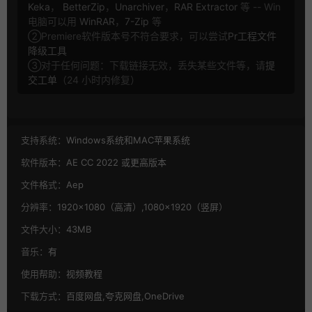
Keka
，
BetterZip
，
Unarchiver
，
RAR Extractor
等 -- Win
电脑可以用
WinRAR
，
7-Zip
等
②Premiere软件版本号不符合要求，可以尝试
Pr工程文件
降级工具
③对于任何问题：下载链接无效，丢失某些文件等，请
提
交工单
（24 小时内修复）
支持系统：
Windows系统和MAC苹果系统
软件版本：
AE CC 2022 或更高版本
文件格式：
Aep
分辨率：
1920×1080（高清）,1080×1920（竖屏）
文件大小：
43MB
音乐：
有
使用帮助：
视频教程
下载方式：
百度网盘,夸克网盘,OneDrive