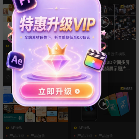
AE模板
PR基本图形mogrt
LOGO动画
三维
幻灯片
PR基本图形
企业宣传模板
幻灯片
ae相册模板 多场景照片墙堆叠
Pr视频模板 10款3D空间多屏
画廊幻灯片宣传视频
切换开场相册视频展示照片墙
pr模板
8小时前
1天前
AE模板
AE模板
产品介绍
产品宣传
产品介绍
产品宣传