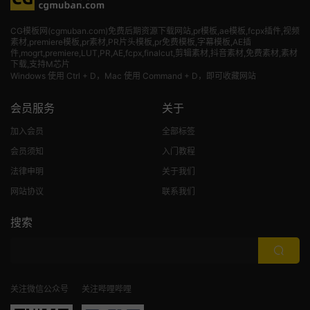
CG模板网(cgmuban.com)免费后期资源下载网站,pr模板,ae模板,fcpx插件,视频
素材
,premiere模板,pr素材,PR片头模板,pr免费模板,字幕模板,AE插
件,mogrt,premiere,LUT,PR,AE,fcpx,finalcut,剪辑素材,抖音素材,免费素材,素材
下载,支持M芯片
Windows 使用 Ctrl + D，Mac 使用 Command + D，即可收藏网站
会员服务
关于
加入会员
全部标签
会员须知
入门教程
法律申明
关于我们
网站协议
联系我们
搜索
关注微信公众号
关注哔哩哔哩