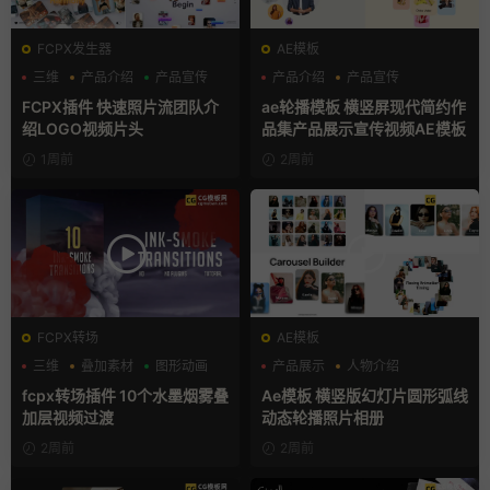
FCPX发生器
AE模板
三维
产品介绍
产品宣传
产品介绍
产品宣传
产品展示
FCPX插件 快速照片流团队介
ae轮播模板 横竖屏现代简约作
绍LOGO视频片头
品集产品展示宣传视频AE模板
1周前
2周前
FCPX转场
AE模板
三维
叠加素材
图形动画
产品展示
人物介绍
团队介绍
fcpx转场插件 10个水墨烟雾叠
Ae模板 横竖版幻灯片圆形弧线
加层视频过渡
动态轮播照片相册
2周前
2周前