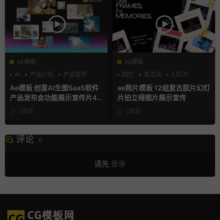
AE模板
AE模板
AI
产品介绍
产品宣传
回忆
复古风
幻灯片
Ae模板 创意AI生图SaaS软件
ae照片模板 12组复古胶片幻灯
产品发布会功能展示宣传片4K
片拍立得图片展示宣传
片头
2周前
2周前
评论
0
请先
登录