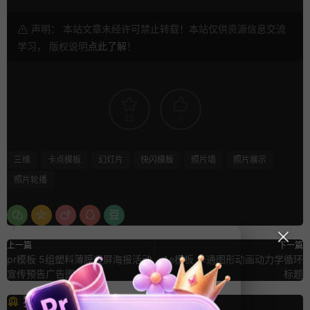
声明： 本站文章未经许可禁止转载！本站仅供资源信息交流
学习， 版权说明
点此了解
！
15
0
三维
卡点模板
幻灯片
快闪模板
照片墙
照片展示
照片轮播
上一篇
下一篇
pr模板 5组塑料薄膜竖屏海报活动
Ae模板 卡通图形动画动力学循环
宣传预告广告图文排版
标题
猜你喜欢