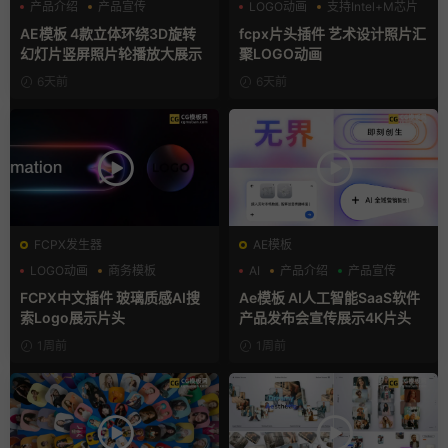
产品介绍
产品宣传
LOGO动画
支持Intel+M芯片
产品展示
汇聚
AE模板 4款立体环绕3D旋转
fcpx片头插件 艺术设计照片汇
幻灯片竖屏照片轮播放大展示
聚LOGO动画
6天前
6天前
FCPX发生器
AE模板
LOGO动画
商务模板
AI
产品介绍
产品宣传
支持Intel+M芯片
FCPX中文插件 玻璃质感AI搜
Ae模板 AI人工智能SaaS软件
索Logo展示片头
产品发布会宣传展示4K片头
1周前
1周前