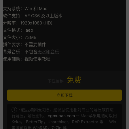
支持系统：Win 和 Mac
软件支持：AE CS6 及以上版本
分辨率：1920x1080 (HD)
文件格式：.aep
文件大小：73MB
插件要求：不需要插件
背景音乐：不包含
无水印音乐
使用辅助：视频使用教程
免费
下载价格
立即下载
①下载后如解压失败，建议您使用相对专业的解压软件进
行解压，解压密码：
cgmuban.com
-- Mac苹果电脑可以用
Keka
，
BetterZip
，
Unarchiver
，
RAR Extractor
等 -- Win
电脑可以用
WinRAR
，
7-Zip
等