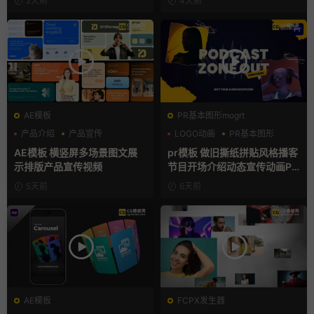
2天前
4天前
AE模板
PR基本图形mogrt
产品介绍
产品宣传
LOGO动画
PR基本图形
产品展示
复古风
AE模板 横竖屏多场景图文展
pr模板 做旧撕纸拼贴风格播客
示排版产品宣传视频
节目开场介绍动态宣传动画PR
模版
5天前
6天前
AE模板
FCPX发生器