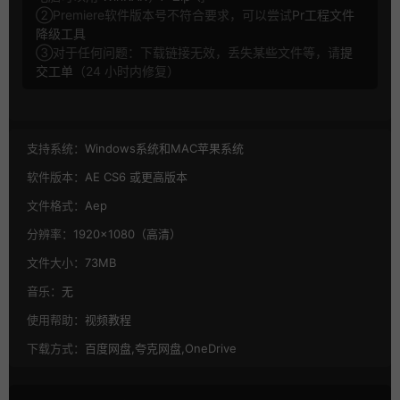
②Premiere软件版本号不符合要求，可以尝试
Pr工程文件
降级工具
③对于任何问题：下载链接无效，丢失某些文件等，请
提
交工单
（24 小时内修复）
支持系统：
Windows系统和MAC苹果系统
软件版本：
AE CS6 或更高版本
文件格式：
Aep
分辨率：
1920×1080（高清）
文件大小：
73MB
音乐：
无
使用帮助：
视频教程
下载方式：
百度网盘,夸克网盘,OneDrive