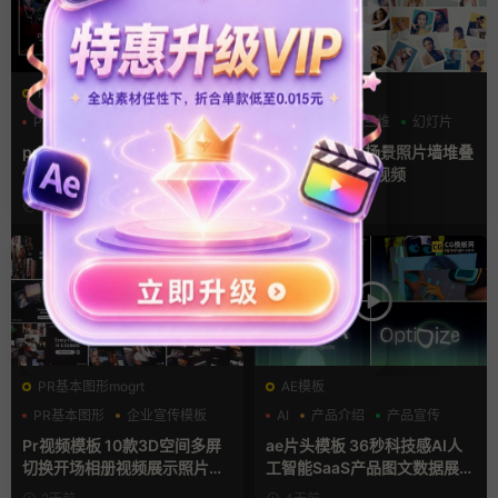
PR基本图形mogrt
AE模板
PR基本图形
三维
倒计时
LOGO动画
三维
幻灯片
pr轮播模板 方屏竖屏4K展示
ae相册模板 多场景照片墙堆叠
倒计时轮播图PR模版
画廊幻灯片宣传视频
3小时前
1天前
PR基本图形mogrt
AE模板
PR基本图形
企业宣传模板
AI
产品介绍
产品宣传
幻灯片
Pr视频模板 10款3D空间多屏
ae片头模板 36秒科技感AI人
切换开场相册视频展示照片墙
工智能SaaS产品图文数据展示
pr模板
宣传视频AE模板