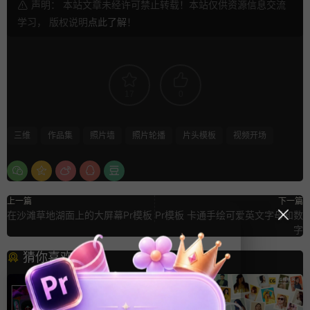
声明： 本站文章未经许可禁止转载！本站仅供资源信息交流
学习， 版权说明
点此了解
！
17
0
三维
作品集
照片墙
照片轮播
片头模板
视频开场
上一篇
下一篇
在沙滩草地湖面上的大屏幕Pr模板
Pr模板 卡通手绘可爱英文字母和数
字
猜你喜欢