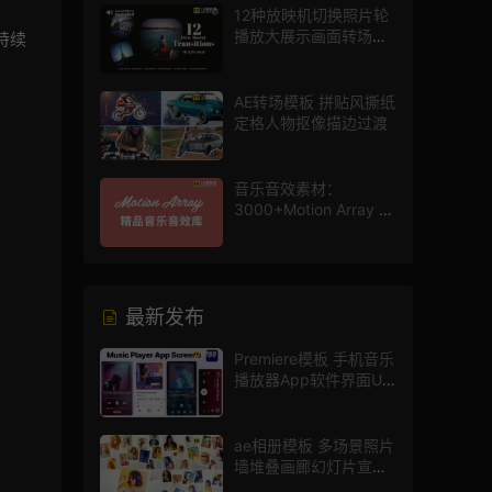
12种放映机切换照片轮
播放大展示画面转场动
持续
画AE模板
AE转场模板 拼贴风撕纸
定格人物抠像描边过渡
音乐音效素材：
3000+Motion Array 影
片配乐音效素材库
最新发布
Premiere模板 手机音乐
播放器App软件界面UI
进度条动画视频样机pr
模版
ae相册模板 多场景照片
墙堆叠画廊幻灯片宣传
视频