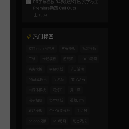
PR字幕模板 94款线条呼出 文字标注
6
Premiere动画 Call Outs
1304
热门标签
支持Intel+M芯片
片头模板
标题模板
三维
卡通模板
游戏风
LOGO动画
商务模板
字幕模板
节日活动
PR基本图形
字幕条
文字动画
自媒体模板
幻灯片
复古风
电子相册
竖屏模板
视频开场
转场模板
企业宣传模板
手绘风
pr logo模板
MG动画
动态海报