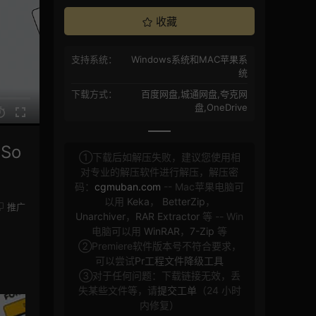
收藏
支持系统：
Windows系统和MAC苹果系
统
下载方式：
百度网盘,城通网盘,夸克网
盘,OneDrive
So
①下载后如解压失败，建议您使用相
对专业的解压软件进行解压，解压密
码：
cgmuban.com
-- Mac苹果电脑可
以用
Keka
，
BetterZip
，
推广
Unarchiver
，
RAR Extractor
等 -- Win
电脑可以用
WinRAR
，
7-Zip
等
②Premiere软件版本号不符合要求，
可以尝试
Pr工程文件降级工具
③对于任何问题：下载链接无效，丢
失某些文件等，请
提交工单
（24 小时
内修复）