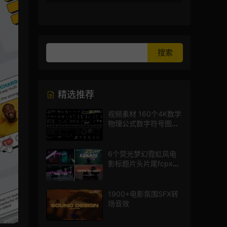
精选推荐
视频素材 160个4K数学
物理公式数字符号图标
mg图形动画
6个荧光梦幻霓虹风电
影标题片头片尾fcpx插
件
1900+电影氛围SFX转
场音效