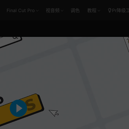
Final Cut Pro
视音频
调色
教程
Pr降级