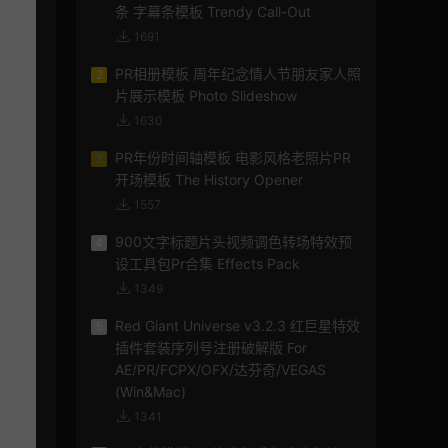
条 字幕条模板 Trendy Call-Out
1691
PR相册模板 周年纪念情人节朋友家人照
2
片展示模板 Photo Slideshow
1630
PR年份时间轴模板 电影风格老照片PR
3
开场模板 The History Opener
1557
900文字标题片头视频调色转场特效预
4
设工具包Pr合集 Effects Pack
1349
Red Giant Universe v3.2.3 红巨星特效
5
插件套装序列号注册破解版 For
AE/PR/FCPX/OFX/达芬奇/VEGAS
(Win&Mac)
1341