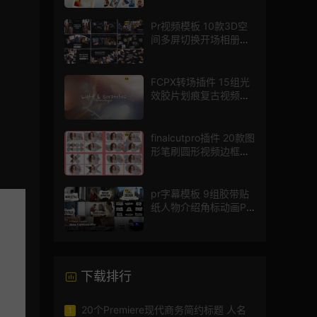
Pr视频模板 10款3D空
间多屏切换开场相册视
频展示照片墙pr模板
FCPX转场插件 15组光
效胶片划痕复古视频过
渡
finalcutpro插件 20款图
形笔刷圆形视频边框遮
罩fcpx片头插件
pr字幕模板 9组胶带贴
纸人物介绍角标动画PR
模版
下载排行
20个Premiere现代商务简约标题 人名
1