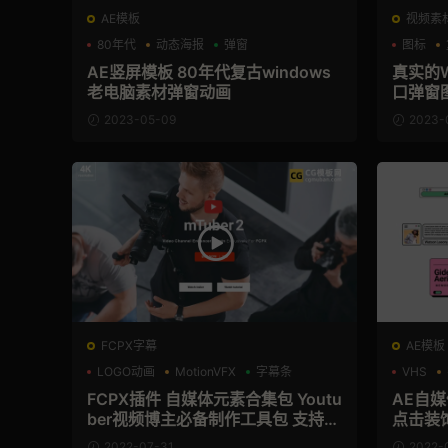
AE模板
视频素
80年代
动态海报
弹窗
图标
AE竖屏模板 80年代复古windows
真实的W
老电脑素材弹窗动画
口弹窗图
S
2023-05-09
2023-
FCPX字幕
AE模板
LOGO动画
MotionVFX
字幕条
VHS
FCPX插件 自媒体元素合集包 Youtu
AE自
ber视频博主必备制作工具包 支持M
点击装
1
2022-07-31
2022-