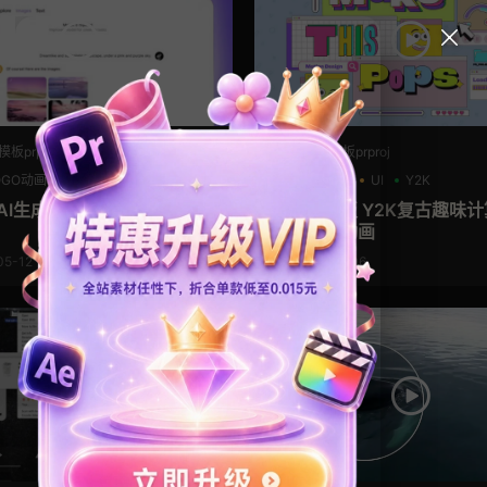
板prproj
PR工程模板prproj
OGO动画
UI
pr logo模板
UI
Y2K
 AI生成搜索栏动画
Pr片头模板 Y2K复古趣味
幕界面UI动画
05-12
2024-01-06