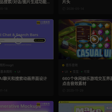
产品搜索/对话/图片生成功能
片头
05-18
2026-05-14
图形mogrt
音乐音效
R基本图形
UI
UI
交互
可爱
 AI聊天和搜索动画界面设计
660个休闲娱乐游戏交互界面
点击音效素材
01-14
2025-11-29