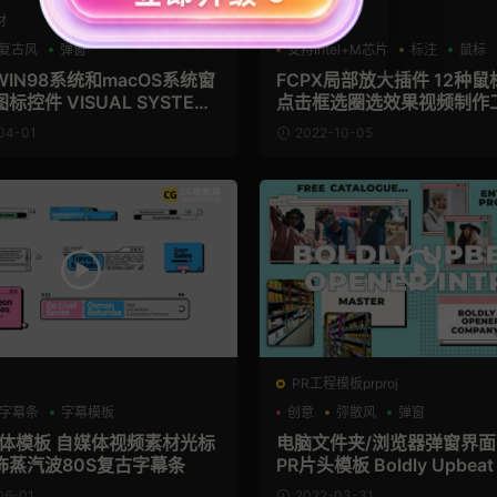
材
FCPX字幕
复古风
弹窗
支持Intel+M芯片
标注
鼠标
IN98系统和macOS系统窗
FCPX局部放大插件 12种
标控件 VISUAL SYSTEM
点击框选圈选效果视频制作
04-01
2022-10-05
PR工程模板prproj
字幕条
字幕模板
创意
弥散风
弹窗
媒体模板 自媒体视频素材光标
电脑文件夹/浏览器弹窗界
饰蒸汽波80S复古字幕条
PR片头模板 Boldly Upbeat 
how Promo
06-01
2022-03-31