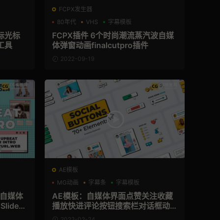
FCPX发生器
80年代
VHS
字幕模板
鼠标光标
FCPX插件 6个时尚潮流蒸汽波自媒
工具
体弹窗动画finalcutpro插件
2022-09-19
AE模板
MG动画
字幕条
字幕模板
面自媒体
AE模板：自媒体界面点赞关注收藏
Slides
播放快进评论按钮搜索栏对话框动
画合集 Social Media Buttons Pac
2022-02-24