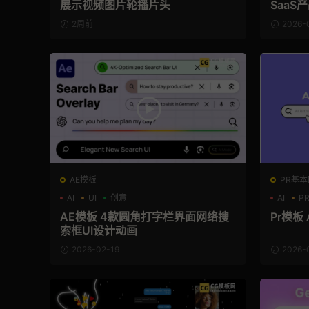
展示视频图片轮播片头
SaaS
展示
2周前
2026-
AE模板
PR基本
AI
UI
创意
AI
P
AE模板 4款圆角打字栏界面网络搜
Pr模板
索框UI设计动画
2026-02-19
2026-