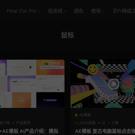
Final Cut Pro
视音频
调色
教程
Pr降级
鼠标
AE模板
品介绍
产品宣传
LOGO动画
UI
三维
+AE模板 AI产品介绍：模拟
AE模板 复古电脑鼠标点击