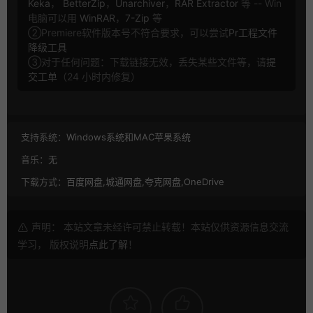
Keka
，
BetterZip
，
Unarchiver
，
RAR Extractor
等 -- Win
电脑可以用
WinRAR
，
7-Zip
等
②Premiere软件版本号不符合要求，可以尝试
Pr工程文件
降级工具
③对于任何问题：下载链接无效，丢失某些文件等，请
提
交工单
（24 小时内修复）
支持系统：
Windows系统和MAC苹果系统
音乐：
无
下载方式：
百度网盘,城通网盘,夸克网盘,OneDrive
声明： 本站文章未经许可禁止转载！本站仅供资源信息交流
学习， 版权说明
点此了解
！