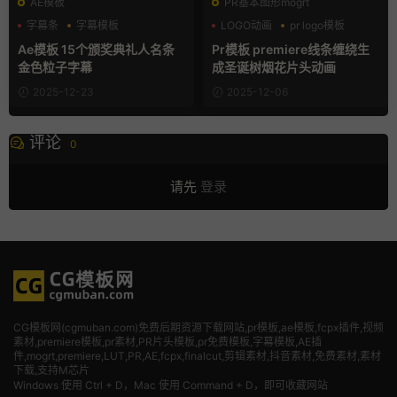
AE模板
PR基本图形mogrt
字幕条
字幕模板
LOGO动画
pr logo模板
年会模板
PR基本图形
Ae模板 15个颁奖典礼人名条
Pr模板 premiere线条缠绕生
金色粒子字幕
成圣诞树烟花片头动画
2025-12-23
2025-12-06
评论
0
请先
登录
CG模板网(cgmuban.com)免费后期资源下载网站,pr模板,ae模板,fcpx插件,视频
素材
,premiere模板,pr素材,PR片头模板,pr免费模板,字幕模板,AE插
件,mogrt,premiere,LUT,PR,AE,fcpx,finalcut,剪辑素材,抖音素材,免费素材,素材
下载,支持M芯片
Windows 使用 Ctrl + D，Mac 使用 Command + D，即可收藏网站