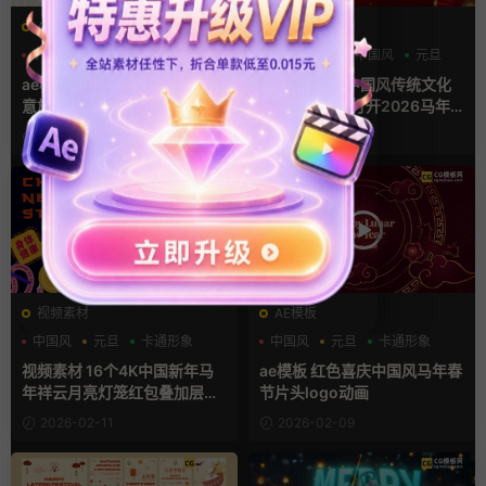
AE模板
AE模板
VLOG
创意
卡通模板
LOGO动画
中国风
元旦
ae模板 活动花絮多图文快闪创
Ae模板 15秒中国风传统文化
意旅行综艺拼贴片头
红色灯笼卷轴打开2026马年
片头
2026-04-24
2026-02-11
视频素材
AE模板
中国风
元旦
卡通形象
中国风
元旦
卡通形象
视频素材 16个4K中国新年马
ae模板 红色喜庆中国风马年春
年祥云月亮灯笼红包叠加层M
节片头logo动画
OV动画
2026-02-11
2026-02-09