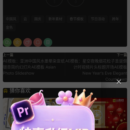
3
0
中国风
云
国庆
新年素材
春节模板
节日活动
跨年
金色
上一篇
下一篇
AE模板：亚洲中国风水墨晕染宣纸
AE模板：星空夜晚烟花粒子圣诞倒
银杏简约幻灯片AE模板 Asian
计时视频片头标题开场AE模板
Photo Slideshow
New Year's Eve Elegant
Countdown
猜你喜欢