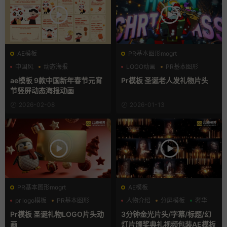
AE模板
PR基本图形mogrt
中国风
动态海报
LOGO动画
PR基本图形
新年素材
卡通形象
ae模板 9款中国新年春节元宵
Pr模板 圣诞老人发礼物片头
节竖屏动态海报动画
2026-02-08
2026-01-13
PR基本图形mogrt
AE模板
pr logo模板
PR基本图形
人物介绍
分屏模板
奢华
三维
Pr模板 圣诞礼物LOGO片头动
3分钟金光片头/字幕/标题/幻
画
灯片颁奖典礼视频包装AE模板