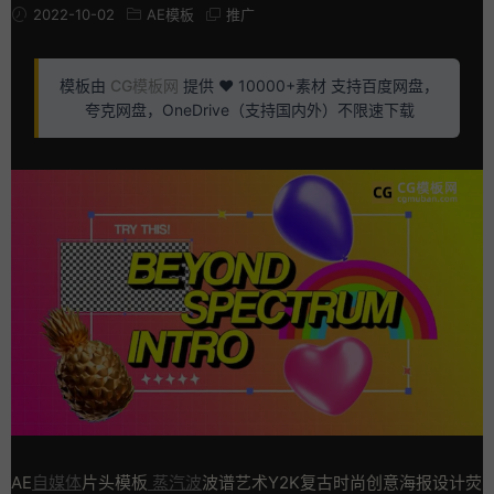
2022-10-02
AE模板
推广
模板由
CG模板网
提供 ❤️ 10000+素材 支持百度网盘，
夸克网盘，OneDrive（支持国内外）不限速下载
AE
自媒体
片头模板
蒸汽波
波谱艺术Y2K复古时尚创意海报设计荧