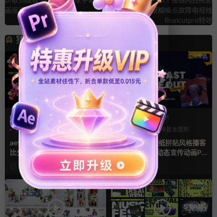
画摇滚乐唱词排版
RGB分离模糊噪点故障电视线
finalcutpro特效
猜你喜欢
AE模板
PR基本图形mogrt
分数
字幕模板
比赛
LOGO动画
PR基本图形
复古风
ae体育模板 足球比赛队伍PK
pr模板 做旧撕纸拼贴风格播客
比分牌对决卡片球员介绍宣传
节目开场介绍动态宣传动画PR
视频AE模板
模版
15小时前
3天前