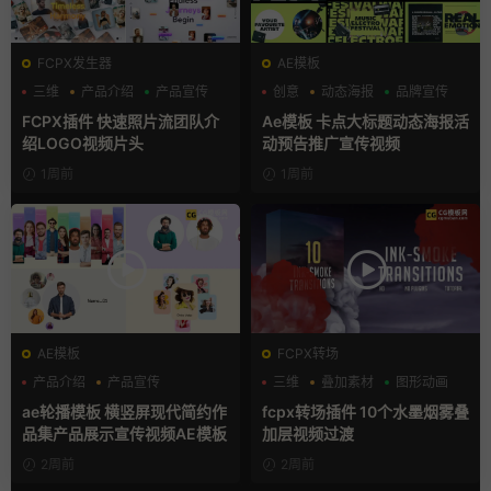
FCPX发生器
AE模板
三维
产品介绍
产品宣传
创意
动态海报
品牌宣传
FCPX插件 快速照片流团队介
Ae模板 卡点大标题动态海报活
绍LOGO视频片头
动预告推广宣传视频
1周前
1周前
AE模板
FCPX转场
产品介绍
产品宣传
三维
叠加素材
图形动画
产品展示
ae轮播模板 横竖屏现代简约作
fcpx转场插件 10个水墨烟雾叠
品集产品展示宣传视频AE模板
加层视频过渡
2周前
2周前