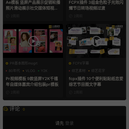
Ae模板 竖屏产品展示促销轮播
FCPX插件 3组金色粒子光效闪
照片滑动展示社交媒体短视频
耀节日转场视频过渡
片头
2周前
2周前
PR基本图形mogrt
FCPX字幕
80年代
VLOG
Y2K
综艺素材
综艺花字
自媒体模板
Pr视频模板 9款竖屏Y2K千禧
fcpx插件 10个便利贴贴纸恋爱
年自媒体嘉宾介绍包装pr模板
综艺节目图文字幕
2周前
2周前
评论
0
请先
登录