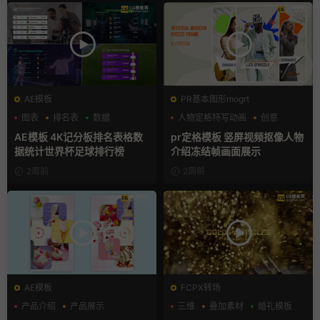
AE模板
PR基本图形mogrt
图表
排名表
数据
人物定格特写动画
创意
动态海报
AE模板 4K记分板排名表格数
pr定格模板 竖屏视频抠像人物
据统计世界杯足球排行榜
介绍冻结帧画面展示
2周前
2周前
AE模板
FCPX转场
产品介绍
产品展示
三维
叠加素材
婚礼模板
卡通模板