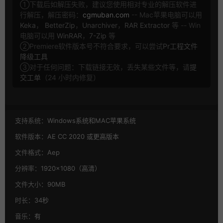
①下载后如解压失败，建议您使用相对专业的解压软件进
行解压，解压密码：
cgmuban.com
-- Mac苹果电脑可以用
Keka
，
BetterZip
，
Unarchiver
，
RAR Extractor
等 -- Win
电脑可以用
WinRAR
，
7-Zip
等
②Premiere软件版本号不符合要求，可以尝试
Pr工程文件
降级工具
③对于任何问题：下载链接无效，丢失某些文件等，请
提
交工单
（24 小时内修复）
支持系统：
Windows系统和MAC苹果系统
软件版本：
AE CC 2020 或更高版本
文件格式：
Aep
分辨率：
1920×1080（高清）
文件大小：
90MB
时长：
34秒
音乐：
有