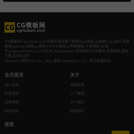
CG模板网(cgmuban.com)免费后期资源下载网站,pr模板,ae模板,fcpx插件,视频
素材
,premiere模板,pr素材,PR片头模板,pr免费模板,字幕模板,AE插
件,mogrt,premiere,LUT,PR,AE,fcpx,finalcut,剪辑素材,抖音素材,免费素材,素材
下载,支持M芯片
Windows 使用 Ctrl + D，Mac 使用 Command + D，即可收藏网站
会员服务
关于
加入会员
全部标签
会员须知
入门教程
法律申明
关于我们
网站协议
联系我们
搜索