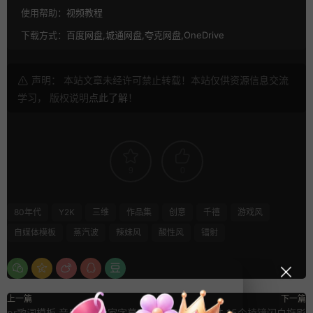
使用帮助：
视频教程
下载方式：
百度网盘,城通网盘,夸克网盘,OneDrive
声明： 本站文章未经许可禁止转载！本站仅供资源信息交流
学习， 版权说明
点此了解
！
9
0
80年代
Y2K
三维
作品集
创意
千禧
游戏风
自媒体模板
蒸汽波
辣妹风
酸性风
镭射
上一篇
下一篇
pr歌词模板 音乐会艺术家字幕动
FCPX效果插件 15个棱镜闪白拖影