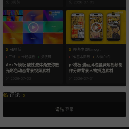
3周前
2026-07-03
AE模板
PR基本图形mogrt
三维
卡通模板
弥散风
PR基本图形
人物介绍
动漫
Ae+Pr模板 酸性流体渐变弥散
pr模板 漫画风格竖屏短视频制
光彩色动态背景视频素材
作分屏背景人物描边素材
2026-07-02
2026-07-01
评论
0
请先
登录