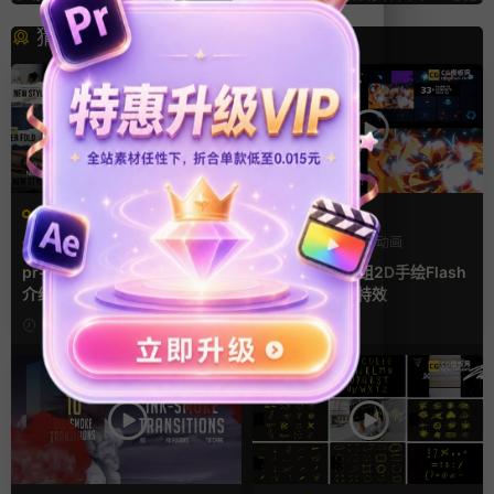
猜你喜欢
PR基本图形mogrt
FCPX发生器
PR基本图形
PR字幕模板
卡通模板
图形动画
人物介绍
手绘风
pr字幕模板 9组胶带贴纸人物
FCPX插件 58组2D手绘Flash
介绍角标动画PR模版
爆炸火焰能量特效
2天前
1周前