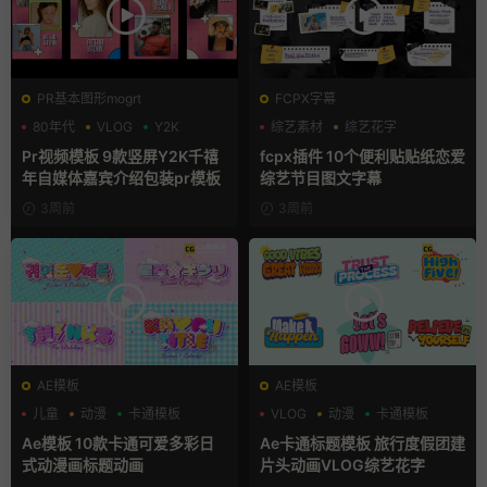
PR基本图形mogrt
FCPX字幕
80年代
VLOG
Y2K
综艺素材
综艺花字
自媒体模板
Pr视频模板 9款竖屏Y2K千禧
fcpx插件 10个便利贴贴纸恋爱
年自媒体嘉宾介绍包装pr模板
综艺节目图文字幕
3周前
3周前
AE模板
AE模板
儿童
动漫
卡通模板
VLOG
动漫
卡通模板
Ae模板 10款卡通可爱多彩日
Ae卡通标题模板 旅行度假团建
式动漫画标题动画
片头动画VLOG综艺花字