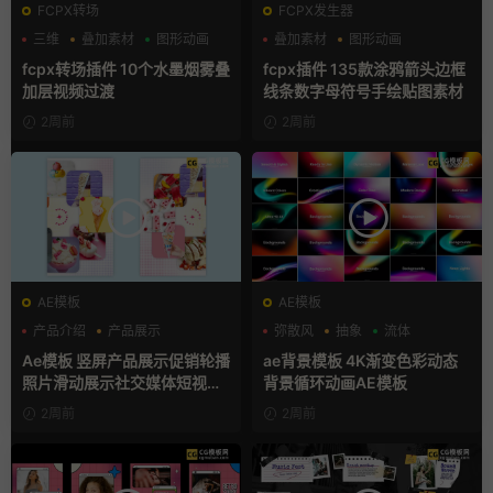
FCPX转场
FCPX发生器
三维
叠加素材
图形动画
叠加素材
图形动画
手绘风
fcpx转场插件 10个水墨烟雾叠
fcpx插件 135款涂鸦箭头边框
加层视频过渡
线条数字母符号手绘贴图素材
2周前
2周前
AE模板
AE模板
产品介绍
产品展示
弥散风
抽象
流体
卡通模板
Ae模板 竖屏产品展示促销轮播
ae背景模板 4K渐变色彩动态
照片滑动展示社交媒体短视频
背景循环动画AE模板
片头
2周前
2周前