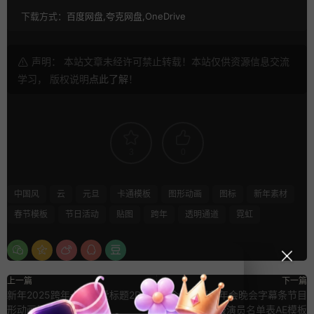
下载方式：
百度网盘,夸克网盘,OneDrive
声明： 本站文章未经许可禁止转载！本站仅供资源信息交流
学习， 版权说明
点此了解
！
3
0
中国风
云
元旦
卡通模板
图形动画
图标
新年素材
春节模板
节日活动
贴图
跨年
透明通道
霓虹
上一篇
下一篇
新年2025跨年卡通可爱标题2D图
6个新年春节年会晚会字幕条节目
形动画视频素材
播报演员名单表AE模板