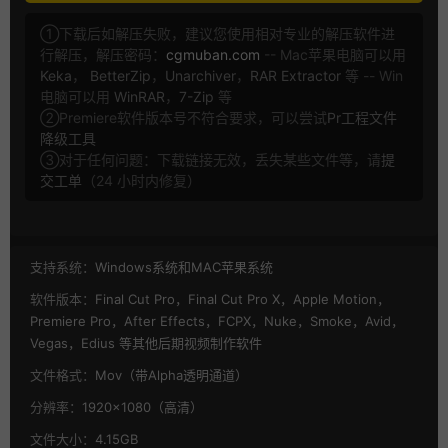
①下载后如解压失败，建议您使用相对专业的解压软件进
行解压，解压密码：
cgmuban.com
-- Mac苹果电脑可以用
Keka
，
BetterZip
，
Unarchiver
，
RAR Extractor
等 -- Win
电脑可以用
WinRAR
，
7-Zip
等
②Premiere软件版本号不符合要求，可以尝试
Pr工程文件
降级工具
③对于任何问题：下载链接无效，丢失某些文件等，请
提
交工单
（24 小时内修复）
支持系统：
Windows系统和MAC苹果系统
软件版本：
Final Cut Pro，Final Cut Pro X，Apple Motion，
Premiere Pro，After Effects，FCPX，Nuke，Smoke，Avid，
Vegas，Edius 等其他后期视频制作软件
文件格式：
Mov（带Alpha透明通道）
分辨率：
1920×1080（高清）
文件大小：
4.15GB