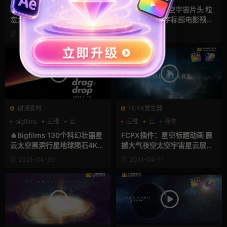
云
AE模板：天空夜晚极光LOGO
FCPX插件：太空宇宙片头 粒
宏大震撼太空星云星空Ae特效
子大气震撼文字标题电影预告
片头 Aurora logo
片开场模板 Space Cinematic
2021-07-16
2021-06-16
Titles
荐
视频素材
FCPX发生器
bigfilms
三维
云
三维
云
夜空
🔥Bigfilms 130个科幻壮丽星
FCPX插件：星空标题动画 震
云太空黑洞行星地球陨石4K图
撼大气夜空太空宇宙星云层文
片视频特效动画合成素材 AST
字动画fcpx模板 Above the St
2021-04-30
2021-04-11
RA-Space Pack
ars