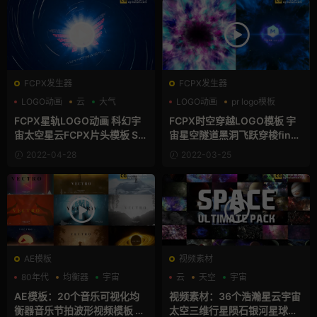
FCPX发生器
FCPX发生器
LOGO动画
云
大气
LOGO动画
pr logo模板
夜空
FCPX星轨LOGO动画 科幻宇
FCPX时空穿越LOGO模板 宇
宙太空星云FCPX片头模板 Sta
宙星空隧道黑洞飞跃穿梭final
r Trails Logo Reveal
cutpro插件 Space Hole Log
2022-04-28
2022-03-25
o
AE模板
视频素材
80年代
均衡器
宇宙
云
天空
宇宙
AE模板：20个音乐可视化均
视频素材：36个浩瀚星云宇宙
衡器音乐节拍波形视频模板 Ve
太空三维行星陨石银河星球动