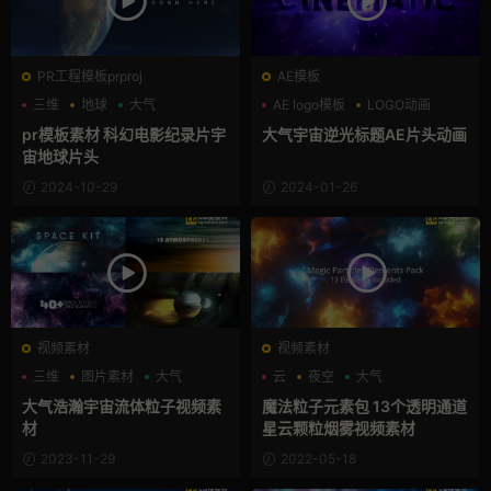
PR工程模板prproj
AE模板
三维
地球
大气
AE logo模板
LOGO动画
三维
pr模板素材 科幻电影纪录片宇
大气宇宙逆光标题AE片头动画
宙地球片头
2024-10-29
2024-01-26
视频素材
视频素材
三维
图片素材
大气
云
夜空
大气
大气浩瀚宇宙流体粒子视频素
魔法粒子元素包 13个透明通道
材
星云颗粒烟雾视频素材
2023-11-29
2022-05-18