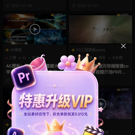
ctro Audio Visualizer
画 Space Ultimate Pack
2022-01-18
2022-01-01
AE模板
PR工程模板prproj
三维
云
史诗
LOGO动画
冲击
大标题
AE模板：科幻史诗电震撼大气
宇宙穿梭标题 银河穿越推镜zo
宇宙穿梭飞行星云陨石空间炫
om电影预告视频开场PR片头
光标题开场 epic Space Titles
模板 In The Galaxy Intro
2021-12-21
2021-11-28
AE模板
FCPX发生器
AE logo模板
LOGO动画
大气
宇宙
拖尾