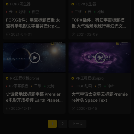
FCPX发生器
FCPX发生器
云
地球
夜空
三维
云
地球
FCPX插件：星空标题模板 太
FCPX插件：科幻宇宙标题模
空科学电影文字幕背景fcpx插
板 大气浩瀚地球行星幻光文字
件 Starfield
动画展示FCPX插件 Earth Pla
2021-04-01
2021-02-09
net Titles
PR工程模板prproj
PR工程模板prproj
PR字幕模板
三维
史诗
LOGO动画
云
冲击
史诗级地球标题字幕 Premier
大气宇宙太空星云标题Premie
e电影开场视频 Earth Planet
re片头 Space Text
Titles
2020-12-17
2020-12-15
1
2
下一页