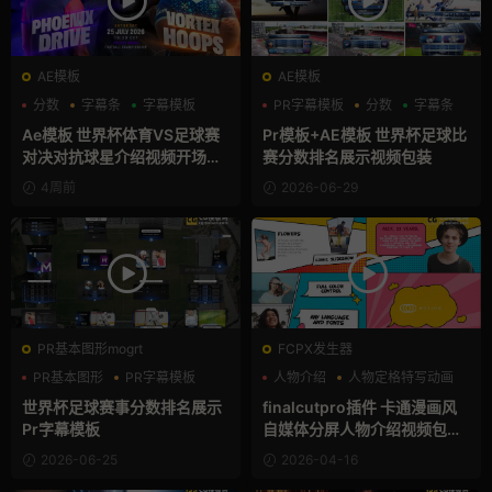
AE模板
AE模板
分数
字幕条
字幕模板
PR字幕模板
分数
字幕条
Ae模板 世界杯体育VS足球赛
Pr模板+AE模板 世界杯足球比
对决对抗球星介绍视频开场片
赛分数排名展示视频包装
头
4周前
2026-06-29
PR基本图形mogrt
FCPX发生器
PR基本图形
PR字幕模板
人物介绍
人物定格特写动画
分数
分屏模板
世界杯足球赛事分数排名展示
finalcutpro插件 卡通漫画风
Pr字幕模板
自媒体分屏人物介绍视频包装f
cpx插件
2026-06-25
2026-04-16