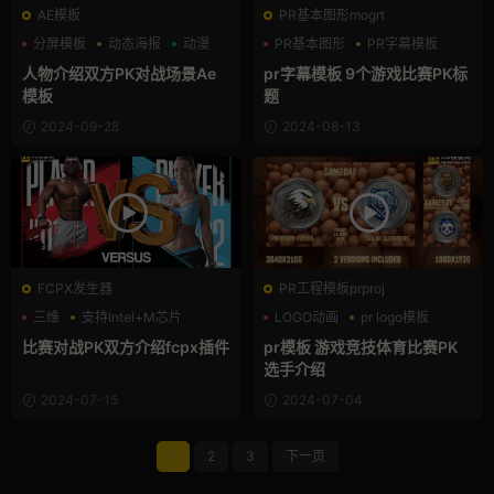
AE模板
PR基本图形mogrt
分屏模板
动态海报
动漫
PR基本图形
PR字幕模板
字幕条
人物介绍双方PK对战场景Ae
pr字幕模板 9个游戏比赛PK标
模板
题
2024-09-28
2024-08-13
FCPX发生器
PR工程模板prproj
三维
支持Intel+M芯片
LOGO动画
pr logo模板
比赛
人物介绍
比赛对战PK双方介绍fcpx插件
pr模板 游戏竞技体育比赛PK
选手介绍
2024-07-15
2024-07-04
1
2
3
下一页