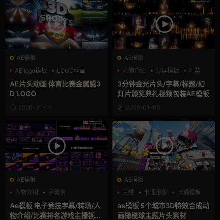
AE模板
AE模板
AE logo模板
LOGO动画
人物介绍
分屏模板
奢华
三维
AE片头动画 体育比赛金属感3
3分钟金光片头/字幕/标题/幻
D LOGO
灯片颁奖典礼视频包装AE模板
2026-01-16
2026-01-05
AE模板
AE模板
人物介绍
字幕条
三维
卡通形象
卡通模板
字幕模板
Ae模板 电子竞技字幕/转场/人
ae模板 5个城市3D特效合成动
物介绍/比赛排名游戏主播视频
画橄榄球主题片头素材