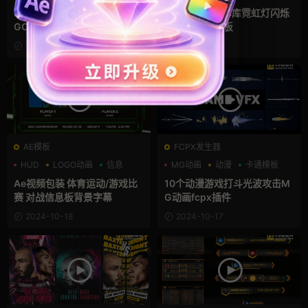
标题模板
ae片头模板 3D聚光灯闪光LO
赛博朋克地下车库霓虹灯闪烁
GO动画
动态海报ae模板
2024-12-19
2024-10-24
AE模板
FCPX发生器
HUD
LOGO动画
信息
MG动画
动漫
卡通模板
Ae视频包装 体育运动/游戏比
10个动漫游戏打斗光波攻击M
赛 对战信息板背景字幕
G动画fcpx插件
2024-10-18
2024-10-17