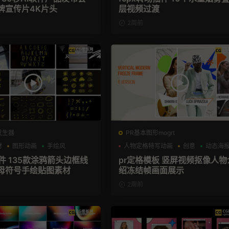
牌宣传片4K片头
层视频过渡
2周前
发生器
PR基本图形mogrt
材
图形动画
手绘风
人物定格特写动画
创意
动态海
插件 135款涂鸦箭头边框线
pr定格模板 竖屏视频抠像人物
母符号手绘贴图素材
绍冻结帧画面展示
2周前