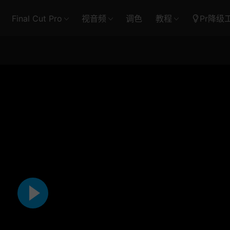
Final Cut Pro
视音频
调色
教程
Pr降级