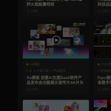
炸火焰能量特效
科技品
2周前
2周前
AE模板
FCPX
AI
产品介绍
产品宣传
叠加素
Ae模板 创意AI生图SaaS软件产
fcpx
品发布会功能展示宣传片4K片头
条数字
2周前
2周前