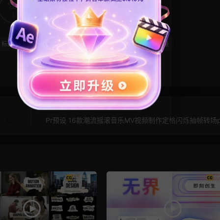
1
0
标题模板
流体
烟雾
综艺素材
综艺花字
能量
Pr预设 16款潮流摇滚音乐MV视频制作定格闪烁抽帧转场p