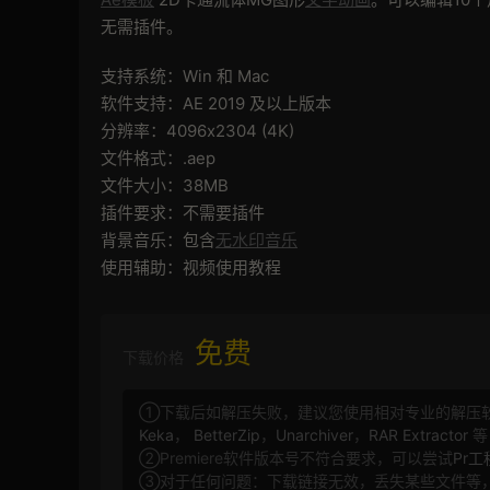
无需插件。
支持系统：Win 和 Mac
软件支持：AE 2019 及以上版本
分辨率：4096x2304 (4K)
文件格式：.aep
文件大小：38MB
插件要求：不需要插件
背景音乐：包含
无水印音乐
使用辅助：视频使用教程
免费
下载价格
①下载后如解压失败，建议您使用相对专业的解压
Keka
，
BetterZip
，
Unarchiver
，
RAR Extractor
等
②Premiere软件版本号不符合要求，可以尝试
Pr
③对于任何问题：下载链接无效，丢失某些文件等