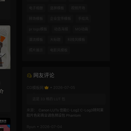
电子相册
竖屏模板
视频开场
转场模板
企业宣传模板
手绘风
pr logo模板
动态海报
MG动画
潮流模板
大标题
科技风模板
照片展示
电影风模板
网友评论
报
CG模板网
• 2026-07-05
介
这是 33 格的 LUT 包
来源：
Canon LUTs 佳能C-Log2 C-Log3转阿莱
胶片色彩商业调色预设包 Phantom
Ryun • 2026-07-04