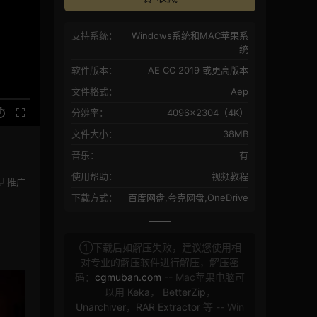
支持系统：
Windows系统和MAC苹果系
统
软件版本：
AE CC 2019 或更高版本
文件格式：
Aep
分辨率：
4096×2304（4K）
文件大小：
38MB
音乐：
有
使用帮助：
视频教程
推广
下载方式：
百度网盘,夸克网盘,OneDrive
①下载后如解压失败，建议您使用相
对专业的解压软件进行解压，解压密
码：
cgmuban.com
-- Mac苹果电脑可
以用
Keka
，
BetterZip
，
Unarchiver
，
RAR Extractor
等 -- Win