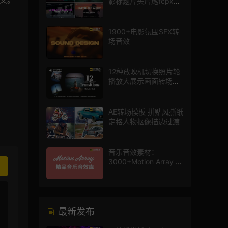
影标题片头片尾fcpx插
件
1900+电影氛围SFX转
场音效
12种放映机切换照片轮
播放大展示画面转场动
画AE模板
AE转场模板 拼贴风撕纸
定格人物抠像描边过渡
音乐音效素材：
3000+Motion Array 影
片配乐音效素材库
最新发布