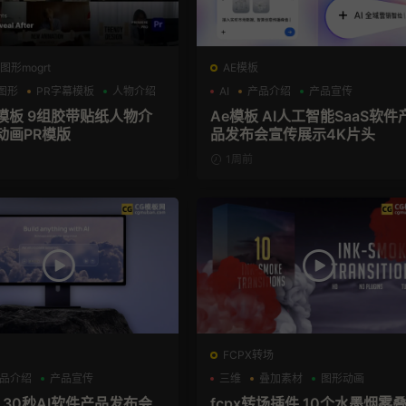
图形mogrt
AE模板
图形
PR字幕模板
人物介绍
AI
产品介绍
产品宣传
幕模板 9组胶带贴纸人物介
Ae模板 AI人工智能SaaS软件
动画PR模版
品发布会宣传展示4K片头
1周前
FCPX转场
品介绍
产品宣传
三维
叠加素材
图形动画
 30秒AI软件产品发布会
fcpx转场插件 10个水墨烟雾