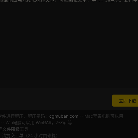
立即下载
软件进行解压，解压密码：
cgmuban.com
-- Mac苹果电脑可以用
 -- Win电脑可以用
WinRAR
，
7-Zip
等
工程文件降级工具
，请
提交工单
（24 小时内修复）