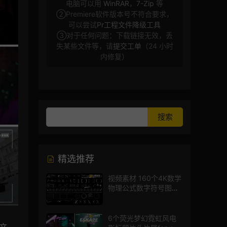
电脑可以用
WinRAR
，
7-Zip
等
②Premiere软件版本号不符合要求，
可以尝试
Pr工程文件降级工具
③对于任何问题：下载链接无效，丢
失某些文件等，请
提交工单
（24 小时
内修复）
精选推荐
视频素材 160个4K数学
物理公式数字符号图标
mg图形动画
6个荧光梦幻霓虹风电
文。