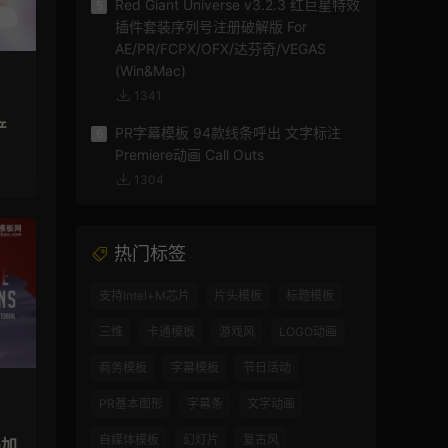
Red Giant Universe v3.2.3 红巨星特效
5
插件套装序列号注册破解版 For
AE/PR/FCPX/OFX/达芬奇/VEGAS
(Win&Mac)
1341
产
PR字幕模板 94款线条呼出 文字标注
6
Premiere动画 Call Outs
1304
热门标签
支持Intel+M芯片
片头模板
标题模板
三维
卡通模板
游戏风
LOGO动画
商务模板
字幕模板
节日活动
PR基本图形
字幕条
文字动画
自媒体模板
幻灯片
复古风
叠加