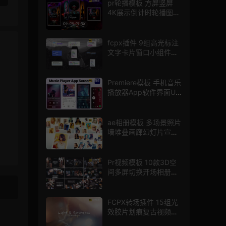
pr轮播模板 方屏竖屏
4K展示倒计时轮播图
PR模版
fcpx插件 9组高光标注
文字卡片窗口小组件浮
窗
Premiere模板 手机音乐
播放器App软件界面UI
进度条动画视频样机pr
模版
ae相册模板 多场景照片
墙堆叠画廊幻灯片宣传
视频
Pr视频模板 10款3D空
间多屏切换开场相册视
频展示照片墙pr模板
FCPX转场插件 15组光
效胶片划痕复古视频过
渡