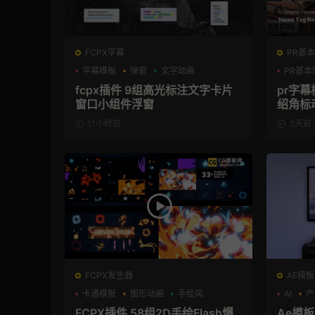
FCPX字幕
PR基本
字幕模板
弹窗
文字动画
PR基本
fcpx插件 9组高光标注文字卡片
pr字
窗口小组件浮窗
绍角标
11小时前
3天前
FCPX发生器
AE模板
卡通模板
图形动画
手绘风
AI
产
FCPX插件 58组2D手绘Flash爆
Ae模板