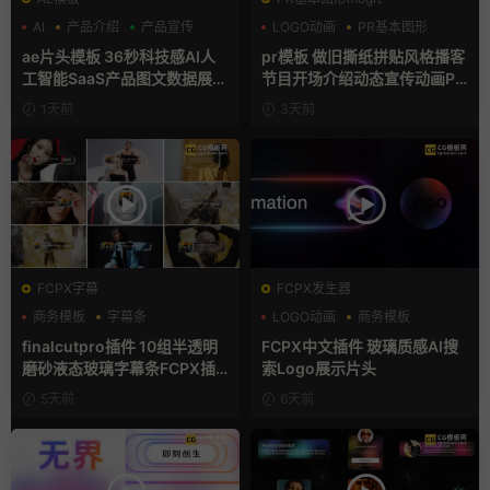
AI
产品介绍
产品宣传
LOGO动画
PR基本图形
复古风
ae片头模板 36秒科技感AI人
pr模板 做旧撕纸拼贴风格播客
工智能SaaS产品图文数据展示
节目开场介绍动态宣传动画PR
宣传视频AE模板
模版
1天前
3天前
FCPX字幕
FCPX发生器
商务模板
字幕条
LOGO动画
商务模板
字幕模板
支持Intel+M芯片
finalcutpro插件 10组半透明
FCPX中文插件 玻璃质感AI搜
磨砂液态玻璃字幕条FCPX插
索Logo展示片头
件
5天前
6天前