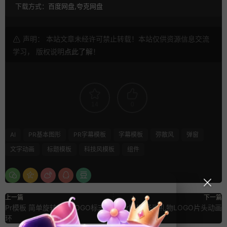
下载方式：
百度网盘,夸克网盘
声明： 本站文章未经许可禁止转载！本站仅供资源信息交流
学习， 版权说明
点此了解
！
14
0
AI
PR基本图形
PR字幕模板
字幕模板
弥散风
弹窗
文字动画
标题模板
科技风模板
组件
上一篇
下一篇
Pr模板 简单旋转 3D LOGO标志循
Pr模板 圣诞礼物LOGO片头动画
环