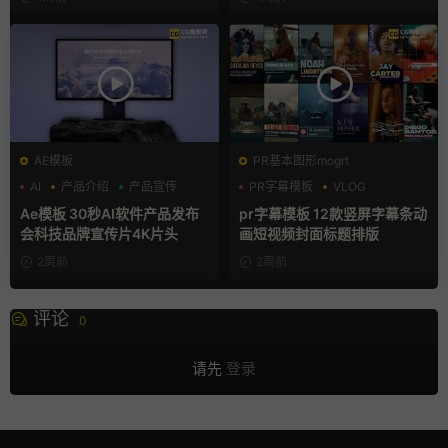
AE模板
PR基本图形mogrt
AI
产品介绍
产品宣传
PR字幕模板
VLOG
人物介绍
Ae模板 30秒AI软件产品发布
pr字幕模板 12款竖屏字幕条动
会科技品牌宣传片4K片头
画短视频封面标题排版
2周前
2周前
评论
0
请先
登录