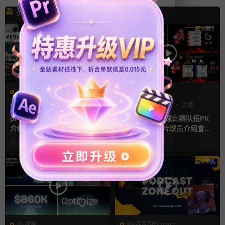
猜你喜欢
PR基本图形mogrt
AE模板
PR基本图形
PR字幕模板
分数
字幕模板
比赛
人物介绍
pr字幕模板 9组胶带贴纸人物
ae体育模板 足球比赛队伍PK
介绍角标动画PR模版
比分牌对决卡片球员介绍宣传
视频AE模板
10小时前
11小时前
AE模板
PR基本图形mogrt