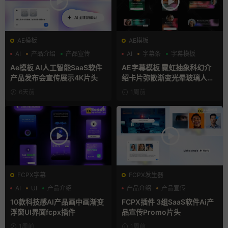
AE模板
AE模板
AI
产品介绍
产品宣传
AI
字幕条
字幕模板
Ae模板 AI人工智能SaaS软件
AE字幕模板 霓虹抽象科幻介
产品发布会宣传展示4K片头
绍卡片弥散渐变光晕玻璃人名
条
6天前
1周前
FCPX字幕
FCPX发生器
AI
UI
产品介绍
产品介绍
产品宣传
产品展示
10款科技感AI产品画中画渐变
FCPX插件 3组SaaS软件Ai产
浮窗UI界面fcpx插件
品宣传Promo片头
1周前
1周前