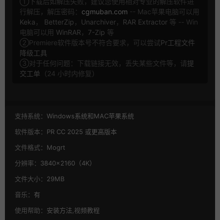
①下载后如解压失败，建议您使用相对专业的解压软件进
行解压，解压密码：
cgmuban.com
-- Mac苹果电脑可以用
Keka
，
BetterZip
，
Unarchiver
，
RAR Extractor
等 -- Win
电脑可以用
WinRAR
，
7-Zip
等
②Premiere软件版本号不符合要求，可以尝试
Pr工程文件
降级工具
③对于任何问题：下载链接无效，丢失某些文件等，请
提
交工单
（24 小时内修复）
支持系统：
Windows系统和MAC苹果系统
软件版本：
PR CC 2025 或更高版本
文件格式：
Mogrt
分辨率：
3840×2160（4K）
文件大小：
29MB
音乐：
有
使用帮助：
安装方法,视频教程