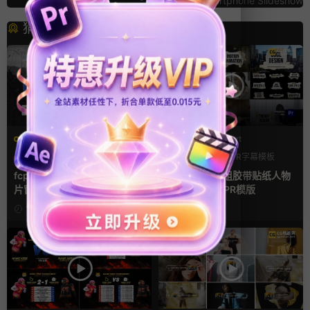
Smartphone Slideshow
猜你喜欢
FCPX字幕
PR基本图形mogrt
字幕模板
弹窗
文字动画
PR基本图形
PR字幕模板
人物介绍
fcpx插件 9组高光标注文字卡
pr字幕模板 9组胶带贴纸人物
片窗口小组件浮窗
介绍角标动画PR模版
15小时前
4天前