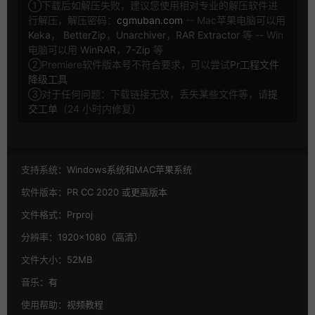
①下载后如解压失败，建议您使用相对专业的解压软件进
行解压，解压密码：
cgmuban.com
-- Mac苹果电脑可以用
Keka
，
BetterZip
，
Unarchiver
，
RAR Extractor
等 -- Win
电脑可以用
WinRAR
，
7-Zip
等
②Premiere软件版本号不符合要求，可以尝试
Pr工程文件
降级工具
③对于任何问题：下载链接无效，丢失某些文件等，请
提
交工单
（24 小时内修复）
支持系统：
Windows系统和MAC苹果系统
软件版本：
PR CC 2020 或更高版本
文件格式：
Prproj
分辨率：
1920×1080（高清）
文件大小：
52MB
音乐：
有
使用帮助：
视频教程