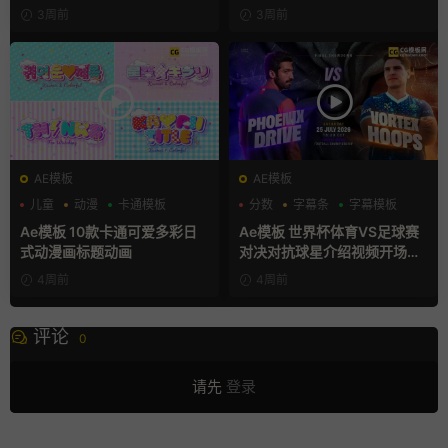
模板
3周前
3周前
AE模板
AE模板
儿童
动漫
卡通模板
分数
字幕条
字幕模板
Ae模板 10款卡通可爱多彩日
Ae模板 世界杯体育VS足球赛
式动漫画标题动画
对决对抗球星介绍视频开场片
头
4周前
4周前
评论
0
请先
登录