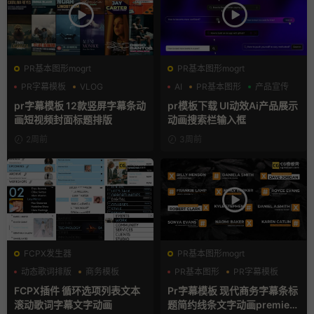
PR基本图形mogrt
PR基本图形mogrt
PR字幕模板
VLOG
AI
PR基本图形
产品宣传
人物介绍
pr字幕模板 12款竖屏字幕条动
pr模板下载 UI动效Ai产品展示
画短视频封面标题排版
动画搜索栏输入框
2周前
3周前
FCPX发生器
PR基本图形mogrt
动态歌词排版
商务模板
PR基本图形
PR字幕模板
字幕模板
商务模板
FCPX插件 循环选项列表文本
Pr字幕模板 现代商务字幕条标
滚动歌词字幕文字动画
题简约线条文字动画premiere