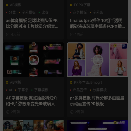
AE模板
FCPX字幕
分数
字幕模板
比赛
商务模板
字幕条
字幕模板
ae体育模板 足球比赛队伍PK
finalcutpro插件 10组半透明
比分牌对决卡片球员介绍宣传
磨砂液态玻璃字幕条FCPX插
视频AE模板
件
4天前
1周前
AE模板
PR基本图形mogrt
AI
字幕条
字幕模板
产品宣传
分屏模板
品牌宣传
AE字幕模板 霓虹抽象科幻介
pr多屏模板 时尚分屏多画面展
绍卡片弥散渐变光晕玻璃人名
示动画宣传PR模板
条
2周前
2周前