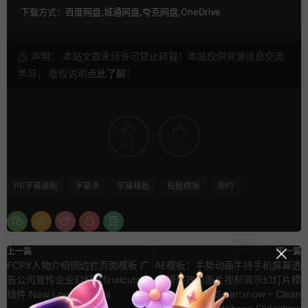
下载方式：
百度网盘,城通网盘,夸克网盘,OneDrive
声明： 本站文章未经许可禁止转载！本站仅供资源信息交流
学习， 版权说明
点此了解
！
33
0
PR字幕模板
字幕条
字幕模板
标题模板
简约
上一篇
下一篇
FCPX人物介绍侧边栏页面模板 广
AE模板：手势动画手持手机屏幕透
告公司宣传企业幻灯片finalcutpro
视滑屏效果图片视频展示幻灯片模
插件 New Lower Thirds
板 Smartshow – Clean