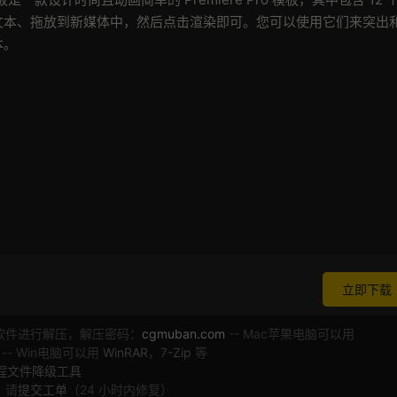
文本、拖放到新媒体中，然后点击渲染即可。您可以使用它们来突出
本。
立即下载
软件进行解压，解压密码：
cgmuban.com
-- Mac苹果电脑可以用
 -- Win电脑可以用
WinRAR
，
7-Zip
等
工程文件降级工具
，请
提交工单
（24 小时内修复）