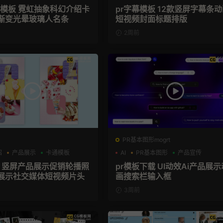
幕模板 霓虹抽象科幻介绍卡
pr字幕模板 12款竖屏字幕条
渐变光晕玻璃人名条
短视频封面标题排版
2周前
PR基本图形mogrt
绍
产品展示
卡通模板
AI
PR基本图形
产品宣传
板 竖屏产品展示促销轮播照
pr模板下载 UI动效Ai产品展示
展示社交媒体短视频片头
画搜索栏输入框
3周前