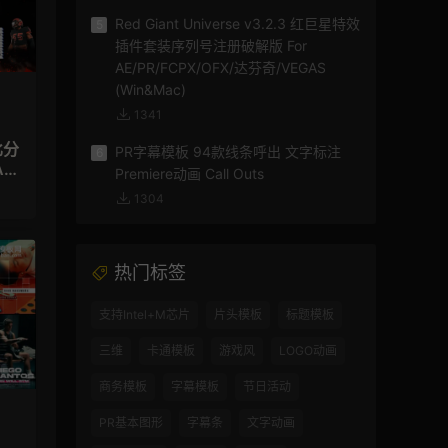
Red Giant Universe v3.2.3 红巨星特效
5
插件套装序列号注册破解版 For
AE/PR/FCPX/OFX/达芬奇/VEGAS
(Win&Mac)
1341
比分
PR字幕模板 94款线条呼出 文字标注
6
E
Premiere动画 Call Outs
1304
热门标签
支持Intel+M芯片
片头模板
标题模板
三维
卡通模板
游戏风
LOGO动画
商务模板
字幕模板
节日活动
PR基本图形
字幕条
文字动画