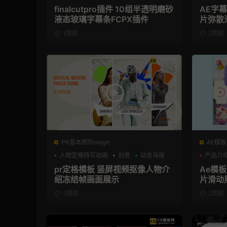
finalcutpro插件 10组半透明磨砂
AE字
液态玻璃字幕条FCPX插件
片弥散
1周前
2周前
PR基本图形mogrt
AE模板
人物定格特写动画
创意
动态海报
产品介
pr定格模板 竖屏视频抠像人物介
Ae模
绍冻结帧画面展示
片滑动
2周前
2周前