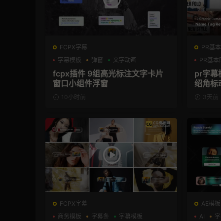
FCPX字幕
PR基本
字幕模板
弹窗
文字动画
PR基本
fcpx插件 9组高光标注文字卡片
pr字
窗口小组件浮窗
绍角标
10小时前
3天前
FCPX字幕
AE模板
商务模板
字幕条
字幕模板
AI
字