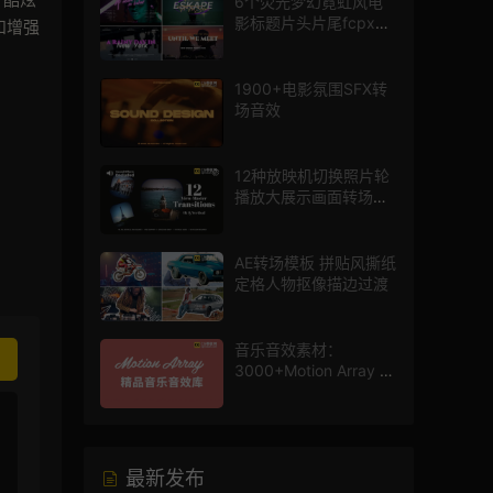
6个荧光梦幻霓虹风电
影标题片头片尾fcpx插
和增强
件
1900+电影氛围SFX转
场音效
12种放映机切换照片轮
播放大展示画面转场动
画AE模板
AE转场模板 拼贴风撕纸
定格人物抠像描边过渡
音乐音效素材：
3000+Motion Array 影
片配乐音效素材库
最新发布