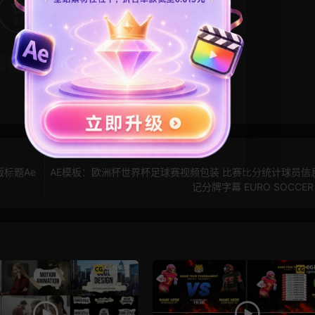
27
0
综艺素材
自媒体模板
版标题Ae
AE模板：欧洲杯世界杯足球赛视频包装 比赛比分统计球员信
记分牌字幕 EURO SOCCER 