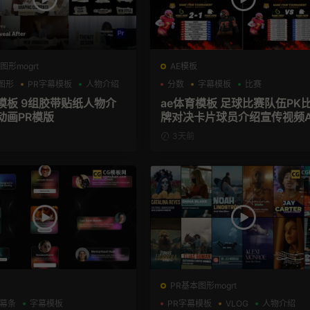
图形mogrt
AE模板
图形
PR字幕模板
人物介绍
分数
字幕模板
比赛
幕模板 9组胶带贴纸人物介
ae体育模板 足球比赛队伍PK
动画PR模版
牌对决卡片球员介绍宣传视频A
模板
3天前
PR基本图形mogrt
幕条
字幕模板
PR字幕模板
VLOG
人物介绍