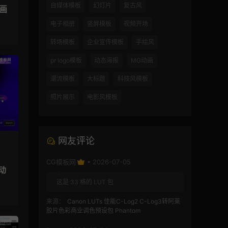
自媒体模板
幻灯片
复古风
动画
电子相册
竖屏模板
视频开场
转场模板
企业宣传模板
手绘风
pr logo模板
动态海报
MG动画
潮流模板
大标题
科技风模板
照片展示
电影风模板
网友评论
CG模板网
• 2026-07-05
动
这是 33 格的 LUT 包
来源：
Canon LUTs 佳能C-Log2 C-Log3转阿莱
胶片色彩商业调色预设包 Phantom