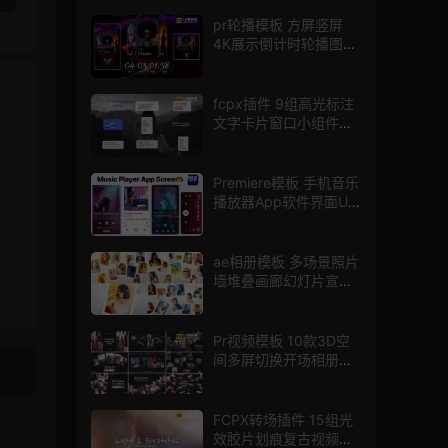
pr轮播模板 方屏竖屏
4K展示倒计时轮播图
PR模版
fcpx插件 9组高光标注
文字卡片窗口小组件浮
窗
Premiere模板 手机音乐
播放器App软件界面UI
进度条动画视频样机pr
模版
ae相册模板 多场景照片
墙堆叠画廊幻灯片宣传
视频
Pr视频模板 10款3D空
间多屏切换开场相册视
频展示照片墙pr模板
FCPX转场插件 15组光
效胶片划痕复古视频过