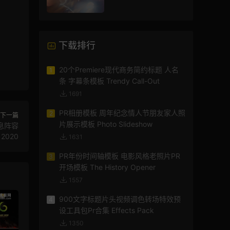
渡
下载排行
20个Premiere现代商务简约标题 人名
1
条 字幕条模板 Trendy Call-Out
1691
PR相册模板 周年纪念情人节朋友家人照
2
下一篇
片展示模板 Photo Slideshow
息阵容
2020
1631
PR年份时间轴模板 电影风格老照片PR
3
开场模板 The History Opener
1557
900文字标题片头视频调色转场特效预
4
设工具包Pr合集 Effects Pack
1350