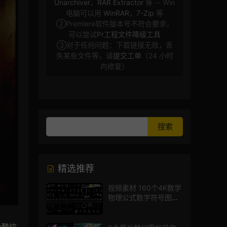
Unarchiver
，
RAR Extractor
等 -- Win
电脑可以用
WinRAR
，
7-Zip
等
②Premiere软件版本号不符合要求，
可以尝试
Pr工程文件降级工具
③对于任何问题：下载链接无效，丢
失某些文件等，请
提交工单
（24 小时
内修复）
精选推荐
视频素材 160个4K数学
物理公式数字符号图标
mg图形动画
个酷炫