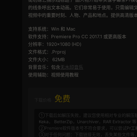
的线条呼出文本动画。它们非常易于使用，只需编辑
视频中的重要时刻、人物、产品和地点。提供高清版
支持系统：Win 和 Mac
软件支持：Premiere Pro CC 2017.1 或更高版本
分辨率：1920×1080 (HD)
文件格式：.Prproj
文件大小： 62MB
背景音乐：包含
无水印音乐
使用辅助：视频使用教程
免费
下载价格
①下载后如解压失败，建议您使用相对专业的解压
Keka
，
BetterZip
，
Unarchiver
，
RAR Extractor
等
②Premiere软件版本号不符合要求，可以尝试
Pr
③对于任何问题：下载链接无效，丢失某些文件等