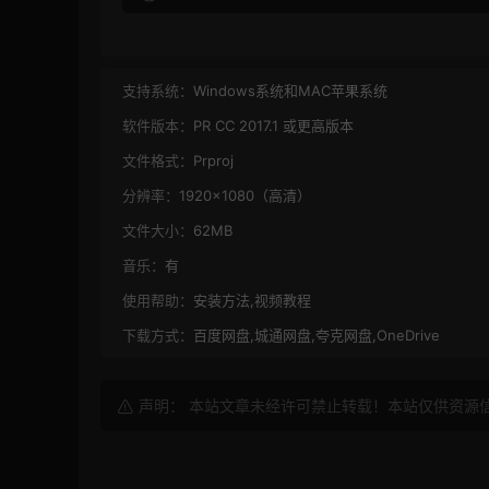
支持系统：
Windows系统和MAC苹果系统
软件版本：
PR CC 2017.1 或更高版本
文件格式：
Prproj
分辨率：
1920×1080（高清）
文件大小：
62MB
音乐：
有
使用帮助：
安装方法,视频教程
下载方式：
百度网盘,城通网盘,夸克网盘,OneDrive
声明： 本站文章未经许可禁止转载！本站仅供资源