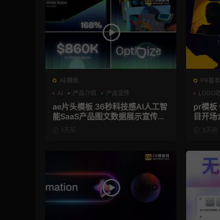
AE模板
PR基本
AI
产品介绍
产品宣传
LOGO
ae片头模板 36秒科技感AI人工智
pr模
能SaaS产品图文数据展示宣传视
目开场
频AE模板
1天前
3天前