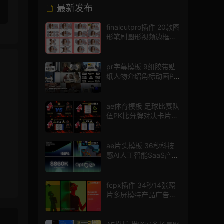
最新发布
finalcutpro插件 20款图
形笔刷圆形视频边框遮
罩fcpx片头插件
pr字幕模板 9组胶带贴
纸人物介绍角标动画PR
模版
ae体育模板 足球比赛队
伍PK比分牌对决卡片球
员介绍宣传视频AE模板
ae片头模板 36秒科技
感AI人工智能SaaS产品
图文数据展示宣传视频
AE模板
fcpx插件 34秒14张照
片多屏模特产品广告宣
传视频相册