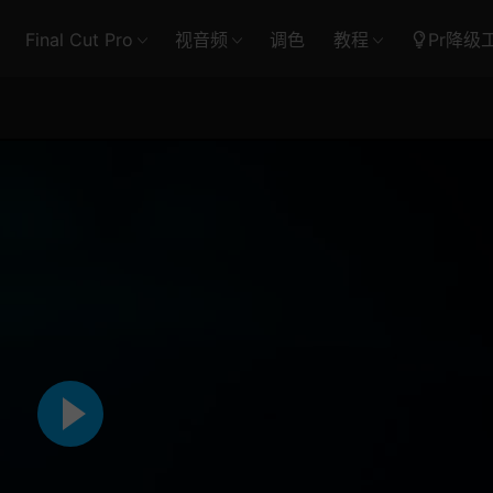
Final Cut Pro
视音频
调色
教程
Pr降级