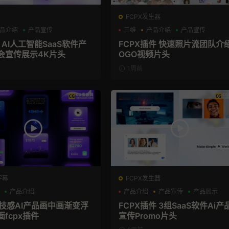
FCPX发生器
品介绍
产品宣传
三维
产品介绍
产品宣传
 AI人工智能SaaS软件产
FCPX插件 快速照片流团队介
会宣传展示4K片头
OGO视频片头
1周前
字幕
FCPX发生器
产品介绍
产品介绍
产品宣传
产品展示
科技感AI产品画中画渐变浮
FCPX插件 3组SaaS软件Ai产
面fcpx插件
宣传Promo片头