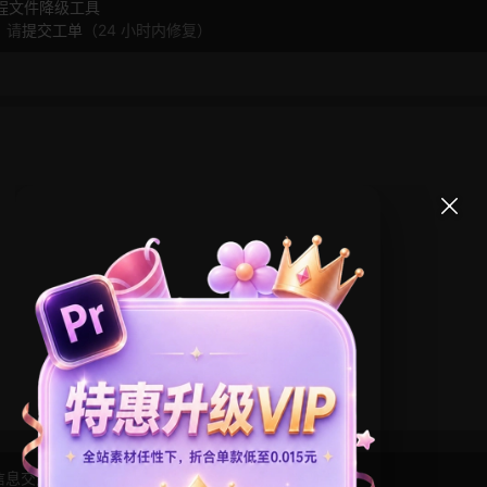
工程文件降级工具
，请
提交工单
（24 小时内修复）
信息交流学习， 版权说明
点此了解
！