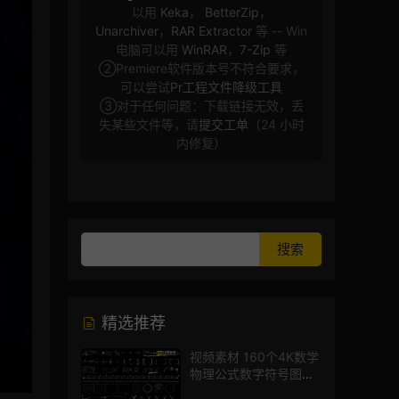
以用
Keka
，
BetterZip
，
Unarchiver
，
RAR Extractor
等 -- Win
电脑可以用
WinRAR
，
7-Zip
等
②Premiere软件版本号不符合要求，
可以尝试
Pr工程文件降级工具
③对于任何问题：下载链接无效，丢
失某些文件等，请
提交工单
（24 小时
内修复）
精选推荐
视频素材 160个4K数学
物理公式数字符号图标
mg图形动画