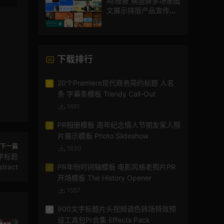
AE模板 横竖屏多场景图
文展示排版产品宣传视
频
下载排行
20个Premiere现代商务简约标题 人名
1
条 字幕条模板 Trendy Call-Out
1691
PR相册模板 周年纪念情人节朋友家人照
2
片展示模板 Photo Slideshow
下一篇
1630
字标题
tract
PR年份时间轴模板 电影风格老照片PR
3
开场模板 The History Opener
1557
900文字标题片头视频调色转场特效预
4
设工具包Pr合集 Effects Pack