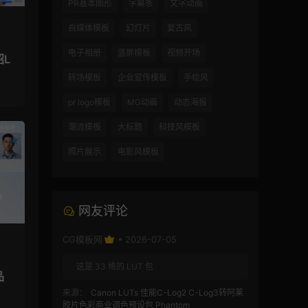
PR基本图形
字幕条
文字动画
自媒体模板
幻灯片
复古风
电子相册
竖屏模板
视频开场
绍L
转场模板
企业宣传模板
手绘风
pr logo模板
MG动画
动态海报
潮流模板
大标题
科技风模板
照片展示
电影风模板
网友评论
CG模板网
• 2026-07-05
这是 33 格的 LUT 包
品
来源：
Canon LUTs 佳能C-Log2 C-Log3转阿莱
胶片色彩商业调色预设包 Phantom