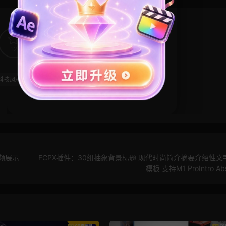
12
0
科技风模板
粒子特效
能量
频展示
FCPX插件：30组抽象背景标题 现代时尚简介摘要介绍性文
模板 支持M1 ProIntro Abs