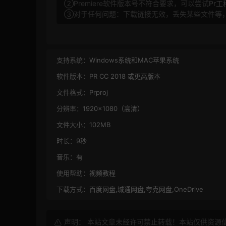
②Premiere软件版本号不符合要求，可以尝试
Pr
③对于任何问题：下载链接无效，丢失某些文件等
支持系统：
Windows系统和MAC苹果系统
软件版本：
PR CC 2018 或更高版本
文件格式：
Prproj
分辨率：
1920×1080（高清）
文件大小：
102MB
时长：
9秒
音乐：
有
使用帮助：
视频教程
下载方式：
百度网盘,城通网盘,夸克网盘,OneDrive
声明： 本站文章未经许可禁止转载！本站仅供资源