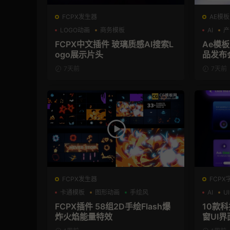
FCPX发生器
AE模板
LOGO动画
商务模板
AI
产
支持Intel+M芯片
FCPX中文插件 玻璃质感AI搜索L
Ae模板
ogo展示片头
品发布
7天前
7天前
FCPX发生器
FCPX
卡通模板
图形动画
手绘风
AI
UI
FCPX插件 58组2D手绘Flash爆
10款
炸火焰能量特效
窗UI界