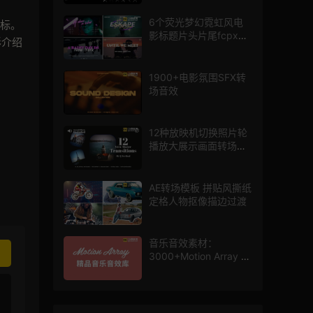
6个荧光梦幻霓虹风电
标。
影标题片头片尾fcpx插
彩介绍
件
1900+电影氛围SFX转
场音效
12种放映机切换照片轮
播放大展示画面转场动
画AE模板
AE转场模板 拼贴风撕纸
定格人物抠像描边过渡
音乐音效素材：
3000+Motion Array 影
片配乐音效素材库