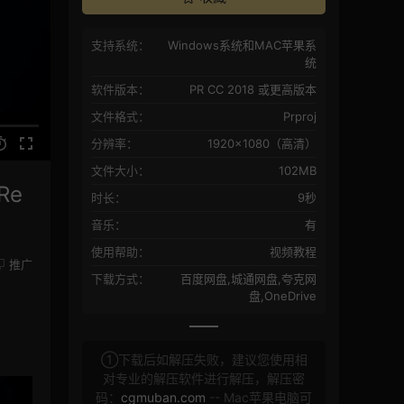
支持系统：
Windows系统和MAC苹果系
统
软件版本：
PR CC 2018 或更高版本
文件格式：
Prproj
分辨率：
1920×1080（高清）
文件大小：
102MB
Re
时长：
9秒
音乐：
有
使用帮助：
视频教程
推广
下载方式：
百度网盘,城通网盘,夸克网
盘,OneDrive
①下载后如解压失败，建议您使用相
对专业的解压软件进行解压，解压密
码：
cgmuban.com
-- Mac苹果电脑可