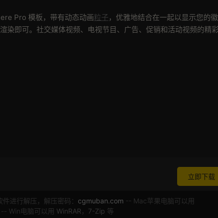
Premiere Pro 模板，带有动态动画
粒子
，优雅地结合在一起以显示您的徽
渲染即可。社交媒体视频、电视节目、广告、促销和活动视频的精
立即下载
软件进行解压，解压密码：
cgmuban.com
-- Mac苹果电脑可以用
 -- Win电脑可以用
WinRAR
，
7-Zip
等