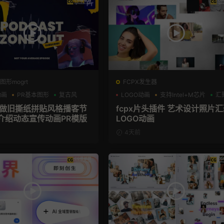
图形mogrt
FCPX发生器
动画
PR基本图形
复古风
LOGO动画
支持Intel+M芯片
汇
板 做旧撕纸拼贴风格播客节
fcpx片头插件 艺术设计照片
介绍动态宣传动画PR模版
LOGO动画
4天前