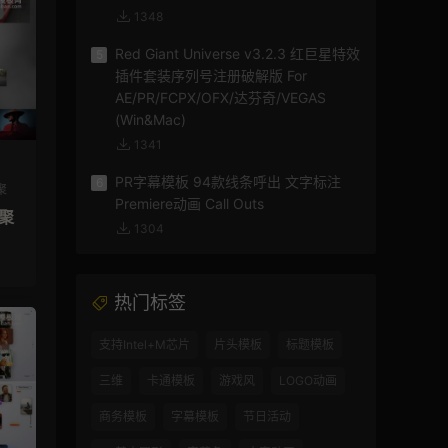
1348
Red Giant Universe v3.2.3 红巨星特效
5
插件套装序列号注册破解版 For
AE/PR/FCPX/OFX/达芬奇/VEGAS
(Win&Mac)
1341
PR字幕模板 94款线条呼出 文字标注
6
聚
Premiere动画 Call Outs
汇聚
1304
热门标签
支持Intel+M芯片
片头模板
标题模板
三维
卡通模板
游戏风
LOGO动画
商务模板
字幕模板
节日活动