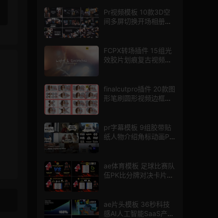
Pr视频模板 10款3D空
间多屏切换开场相册视
频展示照片墙pr模板
FCPX转场插件 15组光
效胶片划痕复古视频过
渡
finalcutpro插件 20款图
形笔刷圆形视频边框遮
罩fcpx片头插件
pr字幕模板 9组胶带贴
纸人物介绍角标动画PR
模版
ae体育模板 足球比赛队
伍PK比分牌对决卡片球
员介绍宣传视频AE模板
ae片头模板 36秒科技
感AI人工智能SaaS产品