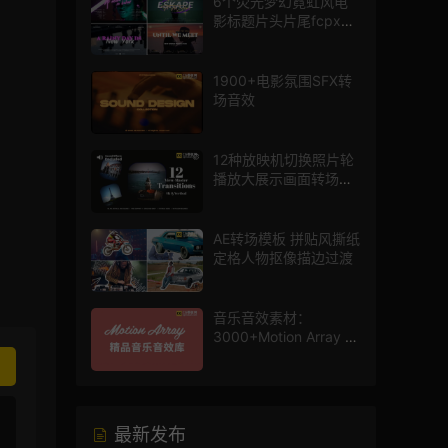
6个荧光梦幻霓虹风电
影标题片头片尾fcpx插
件
1900+电影氛围SFX转
场音效
12种放映机切换照片轮
播放大展示画面转场动
画AE模板
AE转场模板 拼贴风撕纸
定格人物抠像描边过渡
音乐音效素材：
3000+Motion Array 影
片配乐音效素材库
最新发布