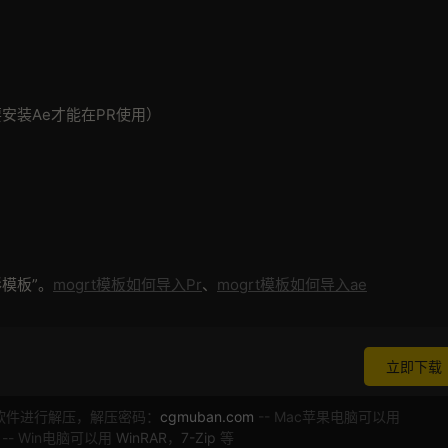
（需要安装Ae才能在PR使用）
模板”。
mogrt模板如何导入Pr
、
mogrt模板如何导入ae
立即下载
软件进行解压，解压密码：
cgmuban.com
-- Mac苹果电脑可以用
 -- Win电脑可以用
WinRAR
，
7-Zip
等