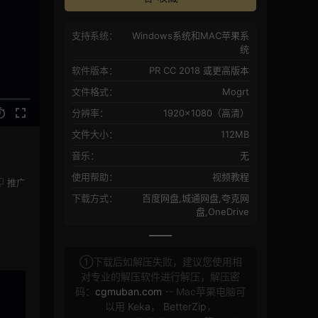
支持系统：
Windows系统和MAC苹果系
统
软件版本：
PR CC 2018 或更高版本
文件格式：
Mogrt
分辨率：
1920×1080（高清）
文件大小：
112MB
音乐：
无
使用帮助：
视频教程
推广
下载方式：
百度网盘,城通网盘,夸克网
盘,OneDrive
①下载后如解压失败，建议您使用相
对专业的解压软件进行解压，解压密
码：
cgmuban.com
-- Mac苹果电脑可
以用
Keka
，
BetterZip
，