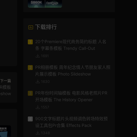
图文数据展示宣传视频
AE模板
下载排行
20个Premiere现代商务简约标题 人名
1
条 字幕条模板 Trendy Call-Out
1691
PR相册模板 周年纪念情人节朋友家人照
2
片展示模板 Photo Slideshow
下一篇
1630
R模板
PR年份时间轴模板 电影风格老照片PR
deshow
3
开场模板 The History Opener
1557
900文字标题片头视频调色转场特效预
4
设工具包Pr合集 Effects Pack
1348