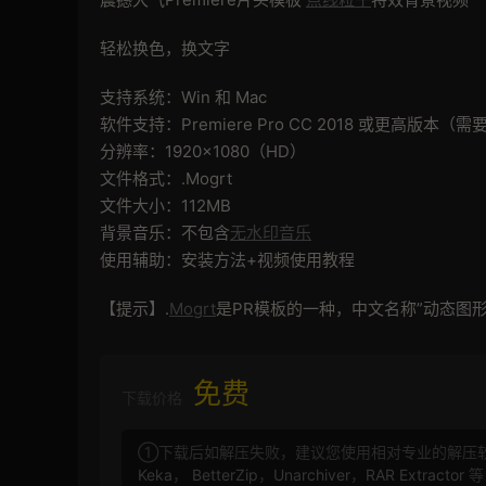
轻松换色，换文字
支持系统：Win 和 Mac
软件支持：Premiere Pro CC 2018 或更高版本
分辨率：1920×1080（HD）
文件格式：.Mogrt
文件大小：112MB
背景音乐：不包含
无水印音乐
使用辅助：安装方法+视频使用教程
【提示】.
Mogrt
是PR模板的一种，中文名称”动态图形
免费
下载价格
①下载后如解压失败，建议您使用相对专业的解压
Keka
，
BetterZip
，
Unarchiver
，
RAR Extractor
等