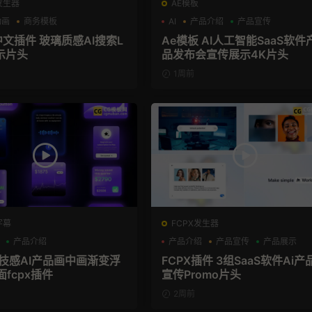
发生器
AE模板
动画
商务模板
AI
产品介绍
产品宣传
el+M芯片
中文插件 玻璃质感AI搜索L
Ae模板 AI人工智能SaaS软件
示片头
品发布会宣传展示4K片头
1周前
字幕
FCPX发生器
产品介绍
产品介绍
产品宣传
产品展示
科技感AI产品画中画渐变浮
FCPX插件 3组SaaS软件Ai产
面fcpx插件
宣传Promo片头
2周前