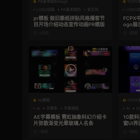
PR基本图形mogrt
FCPX
LOGO动画
PR基本图形
复古风
LOGO
支持Int
pr模板 做旧撕纸拼贴风格播客节
FCPX
目开场介绍动态宣传动画PR模版
ogo展
4天前
1周前
AE模板
FCPX
AI
字幕条
字幕模板
AI
UI
AE字幕模板 霓虹抽象科幻介绍卡
10款
片弥散渐变光晕玻璃人名条
窗UI界
1周前
1周前