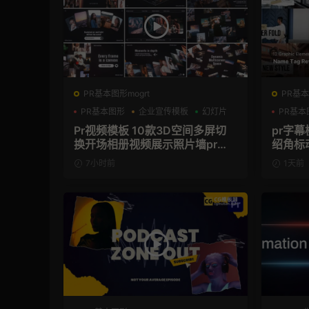
PR基本图形mogrt
PR基本
PR基本图形
企业宣传模板
幻灯片
PR基本
Pr视频模板 10款3D空间多屏切
pr字
换开场相册视频展示照片墙pr模
绍角标
板
7小时前
1天前