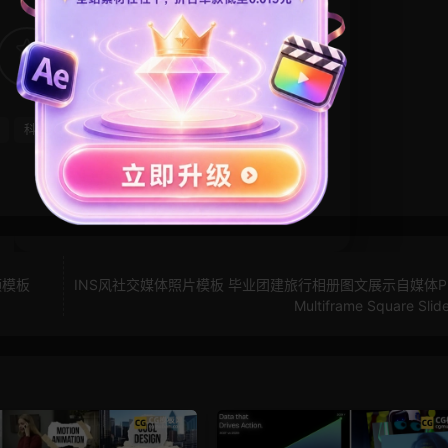
28
0
科技风模板
粒子特效
频模板
INS风社交媒体照片模板 毕业团建旅行相册图文展示自媒体P
Multiframe Square Sli