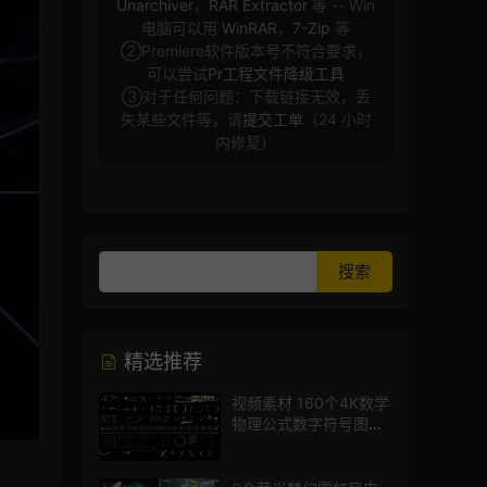
Unarchiver
，
RAR Extractor
等 -- Win
电脑可以用
WinRAR
，
7-Zip
等
②Premiere软件版本号不符合要求，
可以尝试
Pr工程文件降级工具
③对于任何问题：下载链接无效，丢
失某些文件等，请
提交工单
（24 小时
内修复）
精选推荐
视频素材 160个4K数学
物理公式数字符号图标
mg图形动画