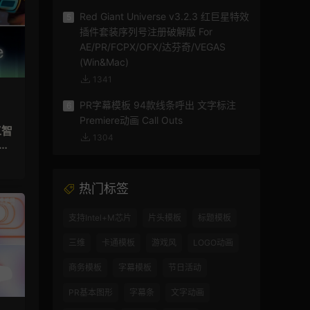
Red Giant Universe v3.2.3 红巨星特效
5
插件套装序列号注册破解版 For
AE/PR/FCPX/OFX/达芬奇/VEGAS
(Win&Mac)
1341
PR字幕模板 94款线条呼出 文字标注
6
Premiere动画 Call Outs
1304
视
热门标签
支持Intel+M芯片
片头模板
标题模板
三维
卡通模板
游戏风
LOGO动画
商务模板
字幕模板
节日活动
PR基本图形
字幕条
文字动画