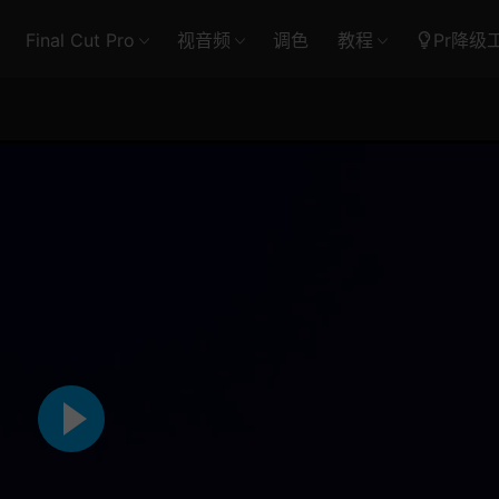
Final Cut Pro
视音频
调色
教程
Pr降级