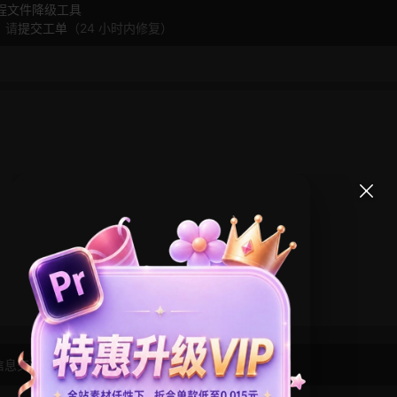
工程文件降级工具
，请
提交工单
（24 小时内修复）
信息交流学习， 版权说明
点此了解
！