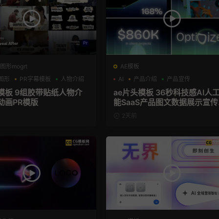
图形mogrt
AE模板
图形
PR字幕模板
人物介绍
AI
产品介绍
产品宣传
幕模板 9组胶带贴纸人物介
ae片头模板 36秒科技感AI人工智
动画PR模版
能SaaS产品图文数据展示宣传
频AE模板
2天前