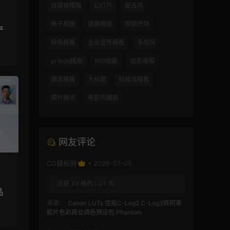
自媒体模板
幻灯片
复古风
电子相册
竖屏模板
视频开场
产
转场模板
企业宣传模板
手绘风
pr logo模板
MG动画
动态海报
潮流模板
大标题
科技风模板
照片展示
电影风模板
网友评论
CG模板网
• 2026-07-05
这是 33 格的 LUT 包
品
来源：
Canon LUTs 佳能C-Log2 C-Log3转阿莱
胶片色彩商业调色预设包 Phantom