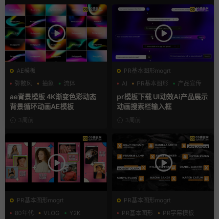
AE模板
PR基本图形mogrt
弥散风
抽象
流体
AI
PR基本图形
产品宣传
ae背景模板 4K渐变色彩动态
pr模板下载 UI动效Ai产品展示
背景循环动画AE模板
动画搜索栏输入框
3周前
3周前
PR基本图形mogrt
PR基本图形mogrt
80年代
VLOG
Y2K
PR基本图形
PR字幕模板