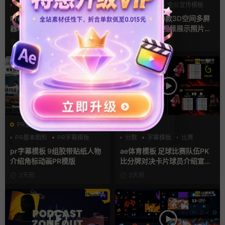
PR基本图形
UI
手机
PR基本图形
企业宣传模板
幻灯片
Premiere模板 手机音乐播放
Pr视频模板 10款3D空间多屏
器App软件界面UI进度条动画
切换开场相册视频展示照片墙
视频样机pr模版
pr模板
17小时前
2天前
PR基本图形mogrt
AE模板
PR基本图形
PR字幕模板
分数
字幕模板
比赛
人物介绍
pr字幕模板 9组胶带贴纸人物
ae体育模板 足球比赛队伍PK
介绍角标动画PR模版
比分牌对决卡片球员介绍宣传
视频AE模板
3天前
3天前