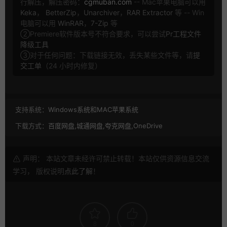
行解压，解压密码：
cgmuban.com
-- Mac苹果电脑可以用
Keka
，
BetterZip
，
Unarchiver
，
RAR Extractor
等 -- Win
电脑可以用
WinRAR
，
7-Zip
等
②Premiere软件版本号不符合要求，可以尝试
Pr工程文件
降级工具
③对于任何问题：下载链接无效，丢失某些文件等，请
提
交工单
（24 小时内修复）
支持系统：
Windows系统和MAC苹果系统
下载方式：
百度网盘,城通网盘,夸克网盘,OneDrive
声明： 本站文章未经许可禁止转载！本站仅供资源信息交流
学习， 版权说明
点此了解
！
8
0