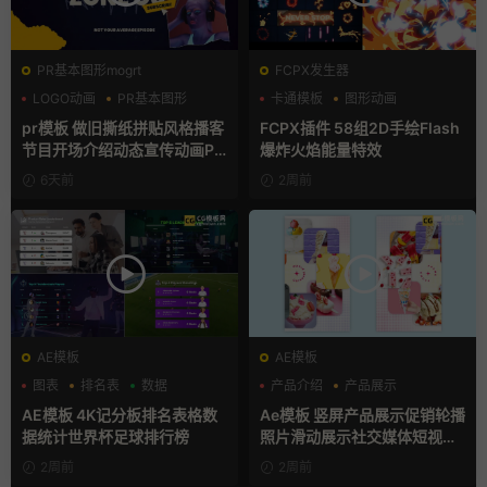
PR基本图形mogrt
FCPX发生器
LOGO动画
PR基本图形
卡通模板
图形动画
复古风
手绘风
pr模板 做旧撕纸拼贴风格播客
FCPX插件 58组2D手绘Flash
节目开场介绍动态宣传动画PR
爆炸火焰能量特效
模版
6天前
2周前
AE模板
AE模板
图表
排名表
数据
产品介绍
产品展示
卡通模板
AE模板 4K记分板排名表格数
Ae模板 竖屏产品展示促销轮播
据统计世界杯足球排行榜
照片滑动展示社交媒体短视频
片头
2周前
2周前