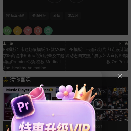
PR基本图形
卡通模板
液体
游戏风
上一篇
下一篇
PR模板：卡通场景模板 17款MG医
PR模板：卡通幻灯片 红点设计潮
学医药健康知识医院知识普及主题
流动态图文照片展示艺人宣传PR模
动画Premiere视频模板 Medical
板 On Point
And Healthy Animation
猜你喜欢
PR基本图形mogrt
PR基本图形mogrt