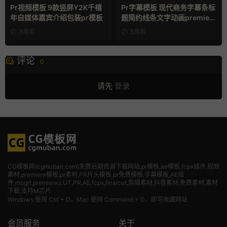
商务模板
Pr视频模板 9款竖屏Y2K千禧
Pr字幕模板 现代商务字幕条标
年自媒体嘉宾介绍包装pr模板
题简约线条文字动画premiere
模板
3周前
3周前
评论
0
请先
登录
CG模板网(cgmuban.com)免费后期资源下载网站,pr模板,ae模板,fcpx插件,视频
素材
,premiere模板,pr素材,PR片头模板,pr免费模板,字幕模板,AE插
件,mogrt,premiere,LUT,PR,AE,fcpx,finalcut,剪辑素材,抖音素材,免费素材,素材
下载,支持M芯片
Windows 使用 Ctrl + D，Mac 使用 Command + D，即可收藏网站
会员服务
关于