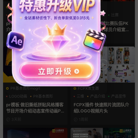
PR基本图形mogrt
AE模板
PR基本图形
PR字幕模板
分数
字幕模板
比赛
人物介绍
pr字幕模板 9组胶带贴纸人物
ae体育模板 足球比赛队伍PK
介绍角标动画PR模版
比分牌对决卡片球员介绍宣传
视频AE模板
3小时前
3小时前
PR基本图形mogrt
FCPX发生器
LOGO动画
PR基本图形
三维
产品介绍
产品宣传
复古风
pr模板 做旧撕纸拼贴风格播客
FCPX插件 快速照片流团队介
节目开场介绍动态宣传动画PR
绍LOGO视频片头
模版
3天前
1周前