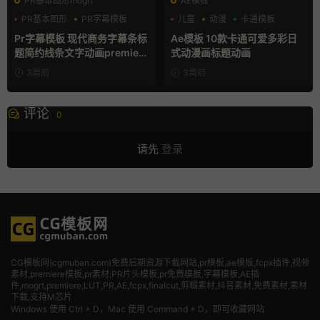
PR基本图形mogrt
AE模板
PR基本图形
PR字幕模板
儿童
动漫
卡通模板
商务模板
Pr字幕模板 现代商务字幕条标
Ae模板 10款卡通可爱多彩日
题简约线条文字动画premiere
式动漫画标题动画
模板
3周前
3周前
评论
0
请先
登录
CG模板网(cgmuban.com)免费后期资源下载网站,pr模板,ae模板,fcpx插件,视频
素材
,premiere模板,pr素材,PR片头模板,pr免费模板,字幕模板,AE插
件,mogrt,premiere,LUT,PR,AE,fcpx,finalcut,剪辑素材,抖音素材,免费素材,素材
下载,支持M芯片
Windows 使用 Ctrl + D，Mac 使用 Command + D，即可收藏网站