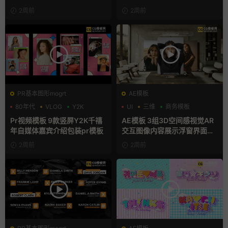
2周前
2周前
PR基本图形mogrt
AE模板
80年代
VLOG
Y2K
UI
三维
商务模板
Pr视频模板 9款竖屏Y2K千禧
AE模板 3组3D空间感视觉AR
年自媒体嘉宾介绍包装pr模板
交互图像内容展示浮窗界面动
画
2周前
2周前