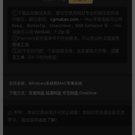
①下载后如解压失败，建议您使用相对专业的解压软件进
行解压，解压密码：
cgmuban.com
-- Mac苹果电脑可以用
Keka
，
BetterZip
，
Unarchiver
，
RAR Extractor
等 -- Win
电脑可以用
WinRAR
，
7-Zip
等
②Premiere软件版本号不符合要求，可以尝试
Pr工程文件
降级工具
③对于任何问题：下载链接无效，丢失某些文件等，请
提
交工单
（24 小时内修复）
支持系统：
Windows系统和MAC苹果系统
下载方式：
百度网盘,城通网盘,夸克网盘,OneDrive
声明： 本站文章未经许可禁止转载！本站仅供资源信息交流
学习， 版权说明
点此了解
！