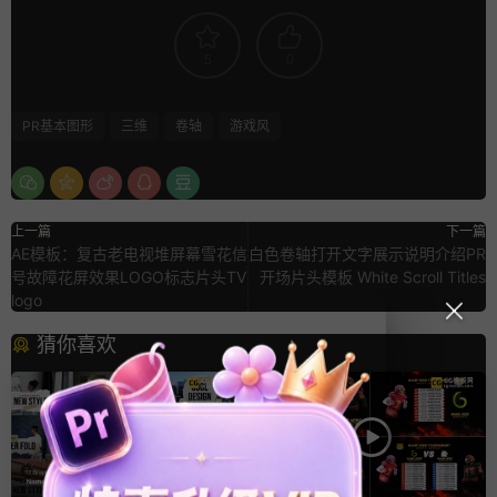
5
0
PR基本图形
三维
卷轴
游戏风
上一篇
下一篇
AE模板：复古老电视堆屏幕雪花信
白色卷轴打开文字展示说明介绍PR
号故障花屏效果LOGO标志片头TV
开场片头模板 White Scroll Titles
logo
猜你喜欢