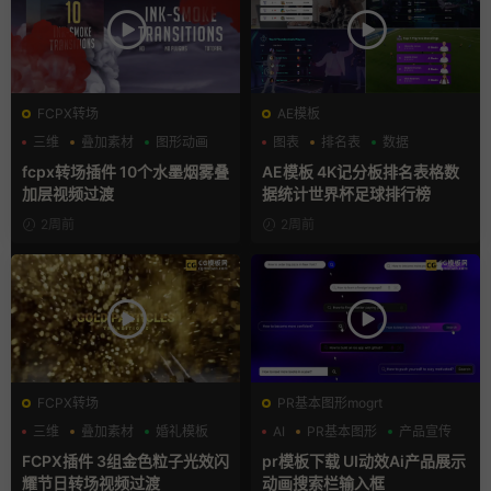
FCPX转场
AE模板
三维
叠加素材
图形动画
图表
排名表
数据
fcpx转场插件 10个水墨烟雾叠
AE模板 4K记分板排名表格数
加层视频过渡
据统计世界杯足球排行榜
2周前
2周前
FCPX转场
PR基本图形mogrt
三维
叠加素材
婚礼模板
AI
PR基本图形
产品宣传
FCPX插件 3组金色粒子光效闪
pr模板下载 UI动效Ai产品展示
耀节日转场视频过渡
动画搜索栏输入框