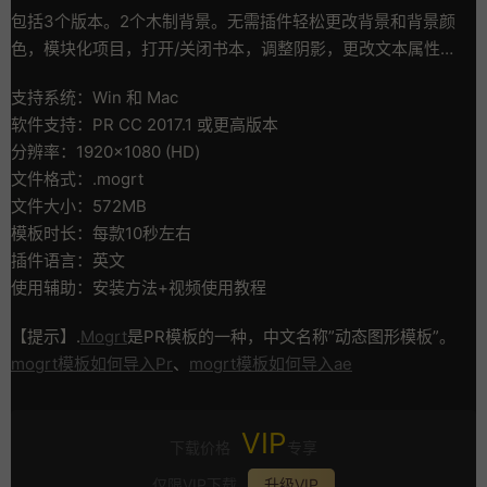
包括3个版本。2个木制背景。无需插件轻松更改背景和背景颜
色，模块化项目，打开/关闭书本，调整阴影，更改文本属性…
支持系统：Win 和 Mac
软件支持：PR CC 2017.1 或更高版本
分辨率：1920×1080 (HD)
文件格式：.mogrt
文件大小：572MB
模板时长：每款10秒左右
插件语言：英文
使用辅助：安装方法+视频使用教程
【提示】.
Mogrt
是PR模板的一种，中文名称”动态图形模板”。
mogrt模板如何导入Pr
、
mogrt模板如何导入ae
VIP
下载价格
专享
仅限VIP下载
升级VIP