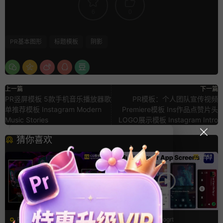
6
0
PR基本图形
标题模板
阴影
上一篇
下一篇
PR竖屏模板 5款手机音乐播放器歌
PR模板：个人团队宣传视频
单推荐模板 Instagram Modern
Premiere模板 Ins作品点赞片头
Music Stories
LOGO展示模板 Instagram Intro
猜你喜欢
PR基本图形mogrt
PR基本图形mogrt