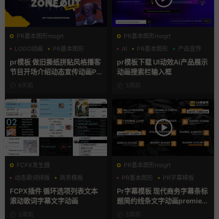
PR基本图形mogrt
PR基本图形mogrt
LOGO动画
PR基本图形
AI
PR基本图形
产品宣传
复古风
pr模板 做旧撕纸拼贴风格播客
pr模板下载 UI动效Ai产品展示
节目开场介绍动态宣传动画PR
动画搜索栏输入框
模版
6天前
3周前
FCPX发生器
PR基本图形mogrt
动态歌词排版
商务模板
PR基本图形
PR字幕模板
字幕模板
商务模板
FCPX插件 循环选项列表文本
Pr字幕模板 现代商务字幕条标
滚动歌词字幕文字动画
题简约线条文字动画premiere
模板
3周前
3周前