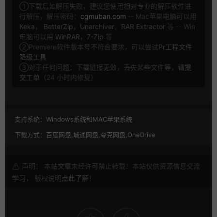
①下载后如解压失败，建议您使用相对专业的解压软件进
行解压，解压密码：
cgmuban.com
-- Mac苹果电脑可以用
Keka
，
BetterZip
，
Unarchiver
，
RAR Extractor
等 -- Win
电脑可以用
WinRAR
，
7-Zip
等
②Premiere软件版本号不符合要求，可以尝试
Pr工程文件
降级工具
③对于任何问题：下载链接无效，丢失某些文件等，请
提
交工单
（24 小时内修复）
支持系统：
Windows系统和MAC苹果系统
下载方式：
百度网盘,城通网盘,夸克网盘,OneDrive
声明： 本站文章未经许可禁止转载！本站仅供资源信息交流
学习， 版权说明
点此了解
！