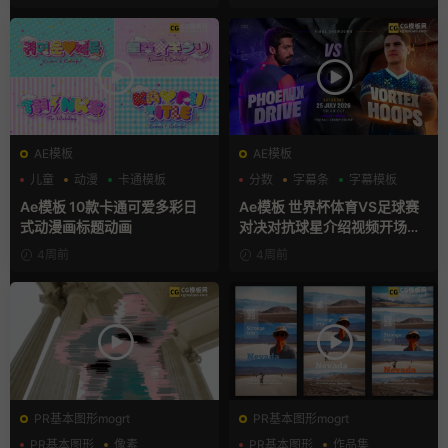
AE模板
AE模板
儿童
动漫
卡通模板
分数
字幕条
字幕模板
Ae模板 10款卡通可爱多彩日
Ae模板 世界杯体育VS足球赛
式动漫画标题动画
对决对抗球星介绍视频开场片
头
4周前
4周前
PR基本图形mogrt
PR基本图形mogrt
PR基本图形
像素
PR基本图形
作品集