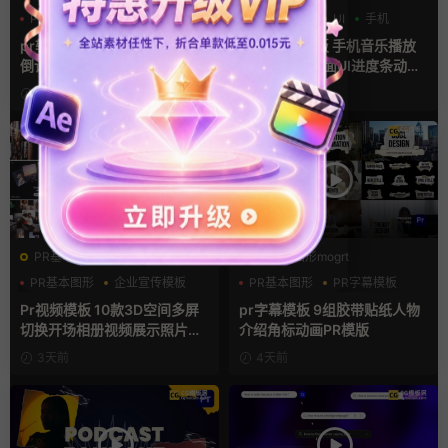
PR基本图形
三维
倒计时
PR基本图形
UI
手机
pr轮播模板 方屏竖屏4K展示
Premiere模板 手机音乐播放
倒计时轮播图PR模版
器App软件界面UI进度条动画
视频样机pr模版
12小时前
1天前
PR基本图形mogrt
PR基本图形mogrt
PR基本图形
企业宣传模板
PR基本图形
PR字幕模板
幻灯片
人物介绍
Pr视频模板 10款3D空间多屏
pr字幕模板 9组胶带贴纸人物
切换开场相册视频展示照片墙
介绍角标动画PR模版
pr模板
3天前
4天前