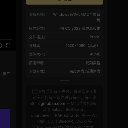
支持系统：
Windows系统和MAC苹果系
统
软件版本：
PR CC 2023 或更高版本
文件格式：
Prproj
分辨率：
1920×1080（高清）
文件大小：
40MB
使用帮助：
视频教程
下载方式：
百度网盘,城通网盘
推广
①下载后如解压失败，建议您使用相
对专业的解压软件进行解压，解压密
码：
cgmuban.com
-- Mac苹果电脑可
以用
Keka
，
BetterZip
，
Unarchiver
，
RAR Extractor
等 -- Win
电脑可以用
WinRAR
，
7-Zip
等
②Premiere软件版本号不符合要求，