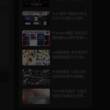
PR模版
fcpx插件 9组高光标注
文字卡片窗口小组件浮
窗
Premiere模板 手机音乐
播放器App软件界面UI
进度条动画视频样机pr
模版
ae相册模板 多场景照片
墙堆叠画廊幻灯片宣传
视频
Pr视频模板 10款3D空
间多屏切换开场相册视
频展示照片墙pr模板
FCPX转场插件 15组光
效胶片划痕复古视频过
渡