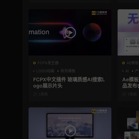
FCPX发生器
AE模板
LOGO动画
商务模板
AI
产
支持Intel+M芯片
FCPX中文插件 玻璃质感AI搜索L
Ae模板
ogo展示片头
品发布
1周前
1周前