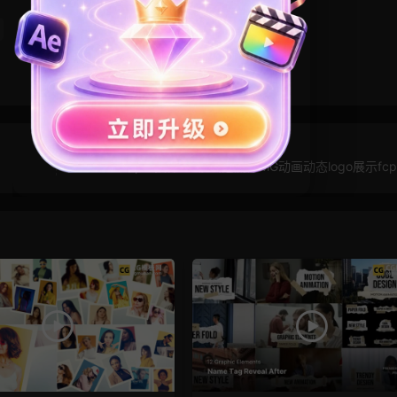
finalcutpro插件 10秒气泡流体MG动画动态logo展示fc