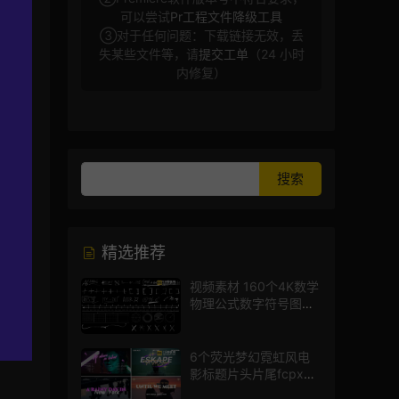
可以尝试
Pr工程文件降级工具
③对于任何问题：下载链接无效，丢
失某些文件等，请
提交工单
（24 小时
内修复）
精选推荐
视频素材 160个4K数学
物理公式数字符号图标
mg图形动画
6个荧光梦幻霓虹风电
影标题片头片尾fcpx插
件