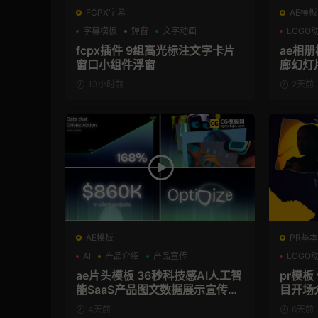
FCPX字幕
AE模板
字幕模板
弹窗
文字动画
LOGO
fcpx插件 9组高光标注文字卡片
ae相
窗口小组件浮窗
廊幻灯
13小时前
2天前
AE模板
PR基本
AI
产品介绍
产品宣传
LOGO
ae片头模板 36秒科技感AI人工智
pr模
能SaaS产品图文数据展示宣传视
目开场
频AE模板
4天前
6天前