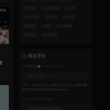
转场模板
企业宣传模板
手绘风
pr logo模板
动态海报
MG动画
潮流模板
大标题
科技风模板
照片展示
电影风模板
网友评论
爆
CG模板网
• 2026-07-05
这是 33 格的 LUT 包
来源：
Canon LUTs 佳能C-Log2 C-Log3转阿莱
胶片色彩商业调色预设包 Phantom
Ryun • 2026-07-04
这个是65格的还是33格的？