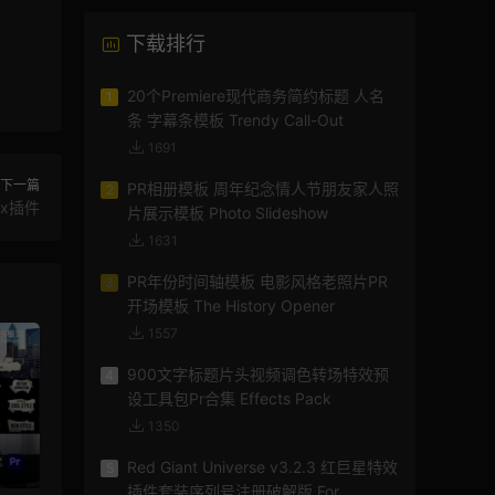
下载排行
20个Premiere现代商务简约标题 人名
1
条 字幕条模板 Trendy Call-Out
1691
下一篇
PR相册模板 周年纪念情人节朋友家人照
2
px插件
片展示模板 Photo Slideshow
1631
PR年份时间轴模板 电影风格老照片PR
3
开场模板 The History Opener
1557
900文字标题片头视频调色转场特效预
4
设工具包Pr合集 Effects Pack
1350
Red Giant Universe v3.2.3 红巨星特效
5
插件套装序列号注册破解版 For