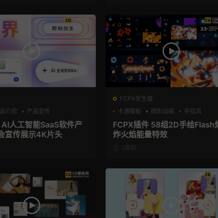
FCPX发生器
品介绍
产品宣传
卡通模板
图形动画
手绘风
 AI人工智能SaaS软件产
FCPX插件 58组2D手绘Flash
会宣传展示4K片头
炸火焰能量特效
2周前