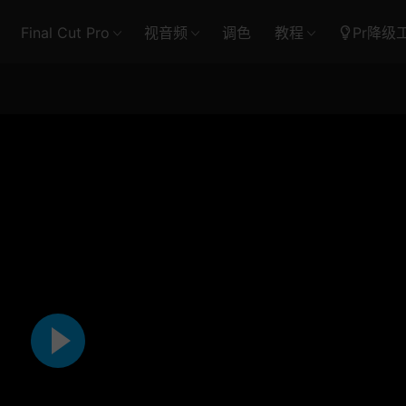
Final Cut Pro
视音频
调色
教程
Pr降级