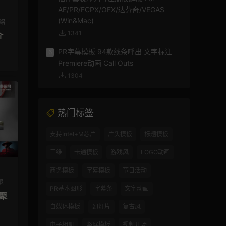
AE/PR/FCPX/OFX/达芬奇/VEGAS
(Win&Mac)
绍
1341
介
PR字幕模板 94款线条呼出 文字标注
6
Premiere动画 Call Outs
1304
热门标签
支持Intel+M芯片
片头模板
标题模板
三维
卡通模板
游戏风
LOGO动画
商务模板
字幕模板
节日活动
聚
PR基本图形
字幕条
文字动画
汇聚
自媒体模板
幻灯片
复古风
电子相册
竖屏模板
视频开场