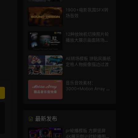
1900+电影氛围SFX转
场音效
12种放映机切换照片轮
播放大展示画面转场动
画AE模板
AE转场模板 拼贴风撕纸
定格人物抠像描边过渡
音乐音效素材：
3000+Motion Array 影
片配乐音效素材库
最新发布
pr轮播模板 方屏竖屏
4K展示倒计时轮播图