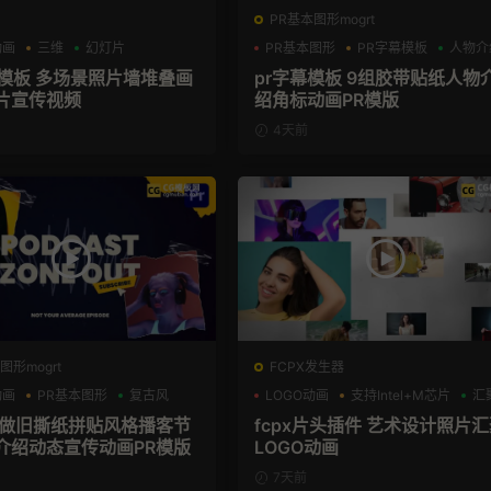
PR基本图形mogrt
动画
三维
幻灯片
PR基本图形
PR字幕模板
人物介
册模板 多场景照片墙堆叠画
pr字幕模板 9组胶带贴纸人物
片宣传视频
绍角标动画PR模版
4天前
图形mogrt
FCPX发生器
动画
PR基本图形
复古风
LOGO动画
支持Intel+M芯片
汇
板 做旧撕纸拼贴风格播客节
fcpx片头插件 艺术设计照片
介绍动态宣传动画PR模版
LOGO动画
7天前