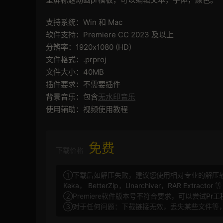
支持系统：Win 和 Mac
软件支持：Premiere CC 2023 及以上
分辨率：1920x1080 (HD)
文件格式：.prproj
文件大小：40MB
插件要求：不需要插件
背景音乐：包含
无水印音乐
使用辅助：视频使用教程
免费
下载价格
①下载后如解压失败，建议您使用相对专业的解压
Keka
，
BetterZip
，
Unarchiver
，
RAR Extractor
等
②Premiere软件版本号不符合要求，可以尝试
Pr
③对于任何问题：下载链接无效，丢失某些文件等