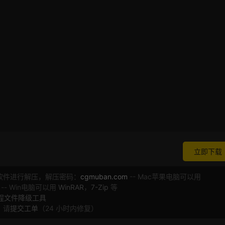
立即下载
软件进行解压，解压密码：
cgmuban.com
-- Mac苹果电脑可以用
 -- Win电脑可以用
WinRAR
，
7-Zip
等
工程文件降级工具
，请
提交工单
（24 小时内修复）