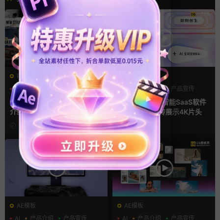
PR基本图形mogrt
AE模板
PR基本图形
PR字幕模板
AI
产品介绍
产品宣传
人物介绍
pr字幕模板 9组胶带贴纸人物
Ae模板 AI人工智能SaaS软件
介绍角标动画PR模版
产品发布会宣传展示4K片头
1天前
1周前
AE模板
AE模板
AI
产品介绍
产品宣传
AI
产品介绍
产品宣传