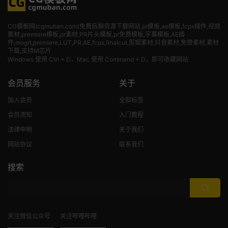
CG模板网(cgmuban.com)免费后期资源下载网站,pr模板,ae模板,fcpx插件,视频
素材
,premiere模板,pr素材,PR片头模板,pr免费模板,字幕模板,AE插
件,mogrt,premiere,LUT,PR,AE,fcpx,finalcut,剪辑素材,抖音素材,免费素材,素材
下载,支持M芯片
Windows 使用 Ctrl + D，Mac 使用 Command + D，即可收藏网站
会员服务
关于
加入会员
全部标签
会员须知
入门教程
法律申明
关于我们
网站协议
联系我们
搜索
关注微信公众号
关注哔哩哔哩