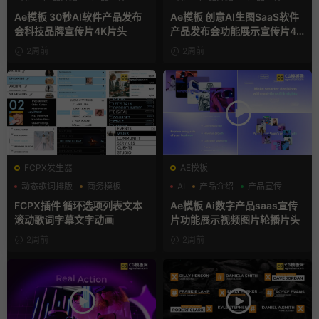
Ae模板 30秒AI软件产品发布
Ae模板 创意AI生图SaaS软件
会科技品牌宣传片4K片头
产品发布会功能展示宣传片4K
片头
2周前
2周前
FCPX发生器
AE模板
动态歌词排版
商务模板
AI
产品介绍
产品宣传
字幕模板
FCPX插件 循环选项列表文本
Ae模板 Ai数字产品saas宣传
滚动歌词字幕文字动画
片功能展示视频图片轮播片头
2周前
2周前