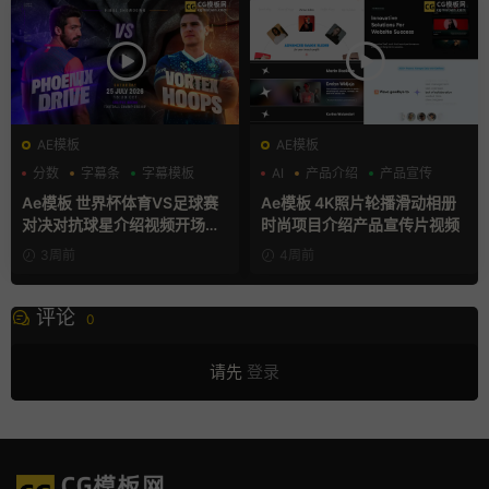
AE模板
AE模板
分数
字幕条
字幕模板
AI
产品介绍
产品宣传
Ae模板 世界杯体育VS足球赛
Ae模板 4K照片轮播滑动相册
对决对抗球星介绍视频开场片
时尚项目介绍产品宣传片视频
头
3周前
4周前
评论
0
请先
登录