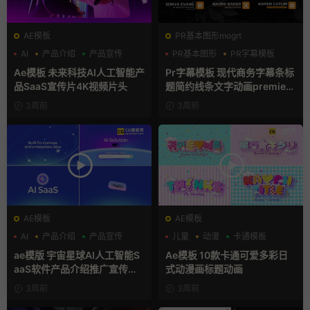
AE模板
PR基本图形mogrt
AI
产品介绍
产品宣传
PR基本图形
PR字幕模板
商务模板
Ae模板 未来科技AI人工智能产
Pr字幕模板 现代商务字幕条标
品SaaS宣传片4K视频片头
题简约线条文字动画premiere
模板
3周前
3周前
AE模板
AE模板
AI
产品介绍
产品宣传
儿童
动漫
卡通模板
ae模版 宇宙星球AI人工智能S
Ae模板 10款卡通可爱多彩日
aaS软件产品介绍推广宣传片A
式动漫画标题动画
e模板
3周前
3周前