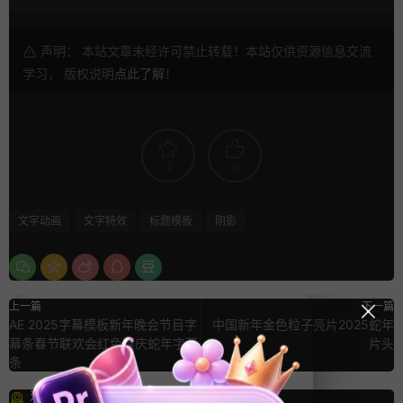
声明： 本站文章未经许可禁止转载！本站仅供资源信息交流
学习， 版权说明
点此了解
！
4
0
文字动画
文字特效
标题模板
阴影
上一篇
下一篇
AE 2025字幕模板新年晚会节目字
中国新年金色粒子亮片2025蛇年
幕条春节联欢会红色喜庆蛇年字幕
片头
条
猜你喜欢