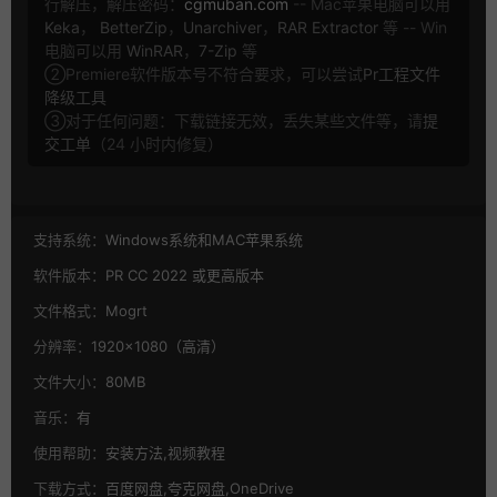
行解压，解压密码：
cgmuban.com
-- Mac苹果电脑可以用
Keka
，
BetterZip
，
Unarchiver
，
RAR Extractor
等 -- Win
电脑可以用
WinRAR
，
7-Zip
等
②Premiere软件版本号不符合要求，可以尝试
Pr工程文件
降级工具
③对于任何问题：下载链接无效，丢失某些文件等，请
提
交工单
（24 小时内修复）
支持系统：
Windows系统和MAC苹果系统
软件版本：
PR CC 2022 或更高版本
文件格式：
Mogrt
分辨率：
1920×1080（高清）
文件大小：
80MB
音乐：
有
使用帮助：
安装方法,视频教程
下载方式：
百度网盘,夸克网盘,OneDrive