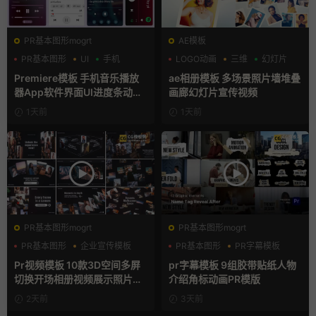
PR基本图形mogrt
AE模板
PR基本图形
UI
手机
LOGO动画
三维
幻灯片
Premiere模板 手机音乐播放
ae相册模板 多场景照片墙堆叠
器App软件界面UI进度条动画
画廊幻灯片宣传视频
视频样机pr模版
1天前
1天前
PR基本图形mogrt
PR基本图形mogrt
PR基本图形
企业宣传模板
PR基本图形
PR字幕模板
幻灯片
人物介绍
Pr视频模板 10款3D空间多屏
pr字幕模板 9组胶带贴纸人物
切换开场相册视频展示照片墙
介绍角标动画PR模版
pr模板
2天前
3天前