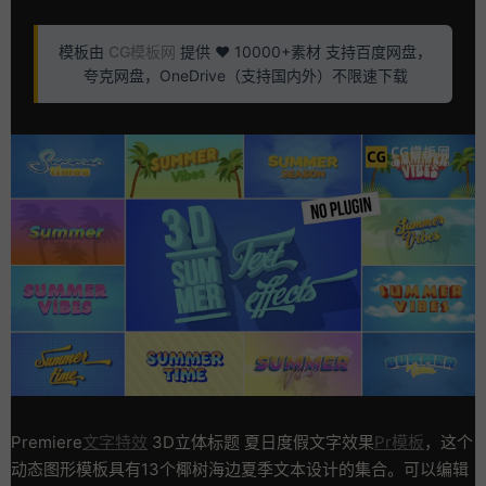
模板由
CG模板网
提供 ❤️ 10000+素材 支持百度网盘，
夸克网盘，OneDrive（支持国内外）不限速下载
Premiere
文字特效
3D立体标题 夏日度假文字效果
Pr模板
，这个
动态图形模板具有13个椰树海边夏季文本设计的集合。可以编辑