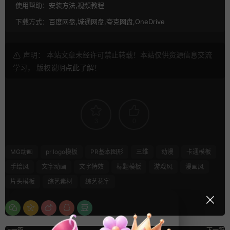
使用帮助：
安装方法,视频教程
下载方式：
百度网盘,城通网盘,夸克网盘,OneDrive
声明： 本站文章未经许可禁止转载！本站仅供资源信息交流
学习， 版权说明
点此了解
！
3
0
MG动画
pr logo模板
PR基本图形
三维
动漫
卡通模板
手绘风
文字动画
文字特效
标题模板
游戏风
漫画风
片头模板
综艺素材
综艺花字