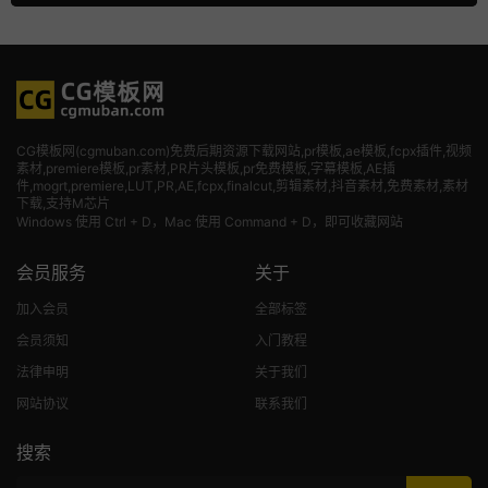
CG模板网(cgmuban.com)免费后期资源下载网站,pr模板,ae模板,fcpx插件,视频
素材
,premiere模板,pr素材,PR片头模板,pr免费模板,字幕模板,AE插
件,mogrt,premiere,LUT,PR,AE,fcpx,finalcut,剪辑素材,抖音素材,免费素材,素材
下载,支持M芯片
Windows 使用 Ctrl + D，Mac 使用 Command + D，即可收藏网站
会员服务
关于
加入会员
全部标签
会员须知
入门教程
法律申明
关于我们
网站协议
联系我们
搜索