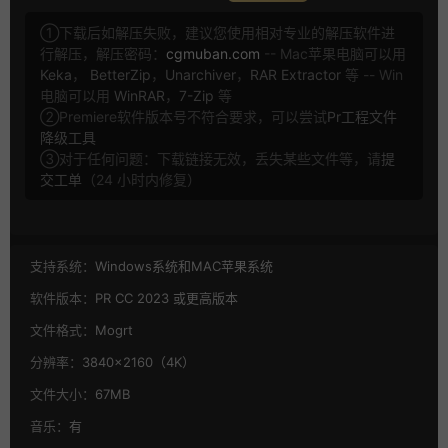
①下载后如解压失败，建议您使用相对专业的解压软件进
行解压，解压密码：
cgmuban.com
-- Mac苹果电脑可以用
Keka
，
BetterZip
，
Unarchiver
，
RAR Extractor
等 -- Win
电脑可以用
WinRAR
，
7-Zip
等
②Premiere软件版本号不符合要求，可以尝试
Pr工程文件
降级工具
③对于任何问题：下载链接无效，丢失某些文件等，请
提
交工单
（24 小时内修复）
支持系统：
Windows系统和MAC苹果系统
软件版本：
PR CC 2023 或更高版本
文件格式：
Mogrt
分辨率：
3840×2160（4K）
文件大小：
67MB
音乐：
有