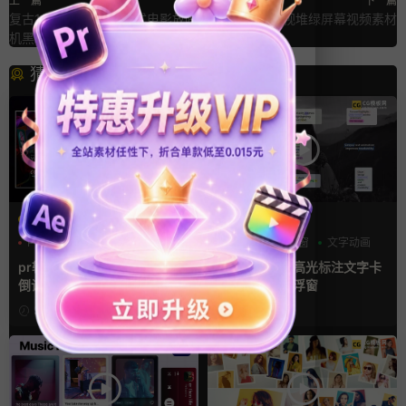
上一篇
下一篇
复古16mm胶片质感老式电影放映
8组复古老电视堆绿屏幕视频素材
机黑场转场过渡PR模板+音效
猜你喜欢
PR基本图形mogrt
FCPX字幕
PR基本图形
三维
倒计时
字幕模板
弹窗
文字动画
pr轮播模板 方屏竖屏4K展示
fcpx插件 9组高光标注文字卡
倒计时轮播图PR模版
片窗口小组件浮窗
5小时前
5小时前