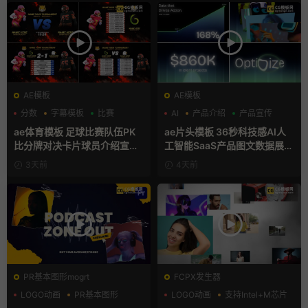
AE模板
AE模板
分数
字幕模板
比赛
AI
产品介绍
产品宣传
ae体育模板 足球比赛队伍PK
ae片头模板 36秒科技感AI人
比分牌对决卡片球员介绍宣传
工智能SaaS产品图文数据展示
视频AE模板
宣传视频AE模板
3天前
4天前
PR基本图形mogrt
FCPX发生器
LOGO动画
PR基本图形
LOGO动画
支持Intel+M芯片
复古风
汇聚