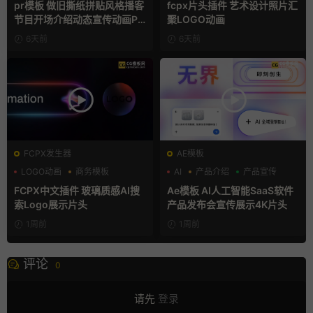
pr模板 做旧撕纸拼贴风格播客
fcpx片头插件 艺术设计照片汇
节目开场介绍动态宣传动画PR
聚LOGO动画
模版
6天前
6天前
FCPX发生器
AE模板
LOGO动画
商务模板
AI
产品介绍
产品宣传
支持Intel+M芯片
FCPX中文插件 玻璃质感AI搜
Ae模板 AI人工智能SaaS软件
索Logo展示片头
产品发布会宣传展示4K片头
1周前
1周前
评论
0
请先
登录